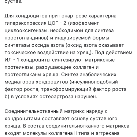
сустав.
Для хондроцитов при гонартрозе характерна
гиперэкспрессия ЦОГ - 2 (изофермент
циклооксигеназы, необходимой для синтеза
простогландинов) и индуцируемой формы
синтетазы оксида азота (оксид азота оказывает
токсическое воздействие на хрящ). Под действием
ИЛ - 1 хондроциты синтезируют матриксные
протеиназы, разрушающие коллаген и
протеогликаны хряща. Синтез анаболических
медиаторов хондроцитов (инсулиноподобный
фактор роста, трансформирующий фактор роста
b) в условиях остеоартроза нарушен.
Соединительнотканный матрикс наряду с
хондроцитами составляет основу суставного
хряща. В состав соединительнотканного матрикса
входят молекулы коллагена II типа и аггрекана