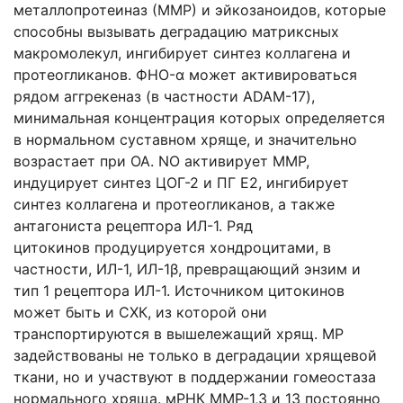
металлопротеиназ (ММР) и эйкозаноидов, которые
способны вызывать деградацию матриксных
макромолекул, ингибирует синтез коллагена и
протеогликанов. ФНО-α может активироваться
рядом аггрекеназ (в частности ADAM-17),
минимальная концентрация которых определяется
в нормальном суставном хряще, и значительно
возрастает при ОА. NO активирует ММР,
индуцирует синтез ЦОГ-2 и ПГ Е2, ингибирует
синтез коллагена и протеогликанов, а также
антагониста рецептора ИЛ-1. Ряд
цитокинов продуцируется хондроцитами, в
частности, ИЛ-1, ИЛ-1β, превращающий энзим и
тип 1 рецептора ИЛ-1. Источником цитокинов
может быть и СХК, из которой они
транспортируются в вышележащий хрящ. МР
задействованы не только в деградации хрящевой
ткани, но и участвуют в поддержании гомеостаза
нормального хряща. мРНК ММР-1,3 и 13 постоянно