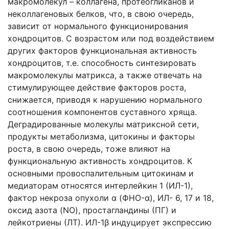
макромолекул – коллагена, протеогликанов и
неколлагеновых белков, что, в свою очередь,
зависит от нормального функционирования
хондроцитов. С возрастом или под воздействием
других факторов функциональная активность
хондроцитов, т.е. способность синтезировать
макромолекулы матрикса, а также отвечать на
стимулирующее действие факторов роста,
снижается, приводя к нарушению нормального
соотношения компонентов суставного хряща.
Деградированные молекулы матриксной сети,
продукты метаболизма, цитокины и факторы
роста, в свою очередь, тоже влияют на
функциональную активность хондроцитов. К
основными провоспалительным цитокинам и
медиаторам относятся интерлейкин 1 (ИЛ-1),
фактор некроза опухоли α (ФНО-α), ИЛ- 6, 17 и 18,
оксид азота (NO), простагландины (ПГ) и
лейкотриены (ЛТ). ИЛ-1β индуцирует экспрессию