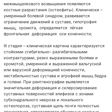
межмыщелкового возвышения появляются
костные разрастания (остеофиты). Клинически –
умеренный болевой синдром, развивается
ограничение движений в суставе, гипотрофия
мышц, хромота, определяется лёгкая
фронтальная деформация оси конечности;
III стадия – клиническая картина характеризуется
стойкими сгибательно– разгибательными
контрактурами, резко выраженными болями и
хромотой, умеренной и выраженной вальгусной
или варусной деформацией конечности,
нестабильностью сустава и атрофией мышц бедра
и голени. При рентгенографии выявляется
значительная деформация и склерозирование
суставных поверхностей эпифизов с зонами
субхондрального некроза и локального
остеопороза, суставная щель почти полностью
отсутствует, определяются обширные костные