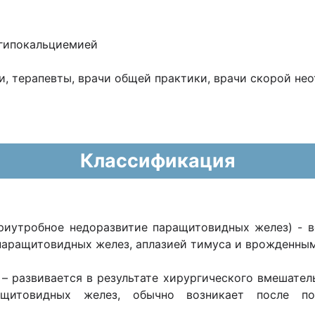
 гипокальциемией
, терапевты, врачи общей практики, врачи скорой н
Классификация
риутробное недоразвитие паращитовидных желез) - 
паращитовидных желез, аплазией тимуса и врожденны
з
– развивается в результате хирургического вмешате
щитовидных желез, обычно возникает после по