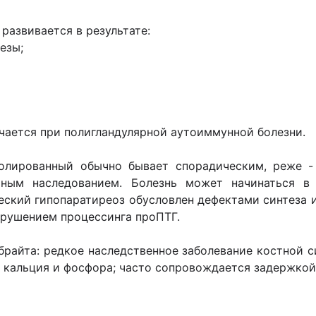
развивается в результате:
езы;
чается при полигландулярной аутоиммунной болезни.
лированный обычно бывает спорадическим, реже -
тным наследованием. Болезнь может начинаться в 
еский гипопаратиреоз обусловлен дефектами синтеза и
арушением процессинга проПТГ.
райта: редкое наследственное заболевание костной 
кальция и фосфора; часто сопровождается задержкой 