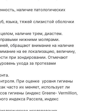
енность, наличие патологических
уб, языка, тяжей слизистой оболочки
целом, наличие трем, диастем.
т правыми нижними молярами.
аней, обращают внимание на наличие
имание на ее локализацию, величину,
ности при зондировании. Отмечают
уровень ухода за протезами
онта.
контроля. При оценке уровня гигиены
как часто их меняет, использует ли
в гигиены (индекс Greene- Vermillion,
ного индекса Рассела, индекс
иологическое исследование.