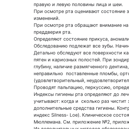
правую и левую половины лица и шеи.
При осмотре рта оценивают состояние зу
изменений.
При осмотре рта обращают внимание на 
преддверия рта.
Определяют состояние прикуса, аномали
Обследованию подлежат все зубы. Начи
Детально обследуют все поверхности ка
пятен и кариозных полостей. При зонди
глубину, наличие размягченного дентин
неправильно поставленные пломбы, орто
(удовлетворительный, неудовлетворител
Проводят пальпацию, перкуссию, опреде
Индексы гигиены рта определяют до лече
учитывают: когда и сколько раз чистит 
дополнительные средства гигиены. Контр
индекс Silness- Loe). Клиническое сост
Мюллемана. См. приложение №2, прило
Из дополнительных методов обследован