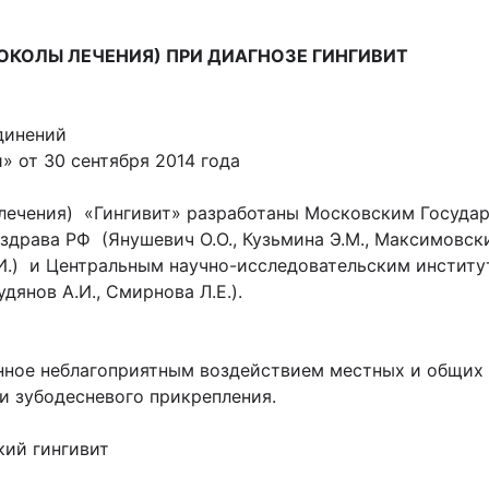
ОКОЛЫ ЛЕЧЕНИЯ)
ПРИ ДИАГНОЗЕ ГИНГИВИТ
динений
 от 30 сентября 2014 года
лечения) «Гингивит» разработаны Московским Госуд
драва РФ (Янушевич О.О., Кузьмина Э.М., Максимовский
 А.И.) и Центральным научно-исследовательским инсти
дянов А.И., Смирнова Л.Е.).
енное неблагоприятным воздействием местных и общих 
и зубодесневого прикрепления.
кий гингивит