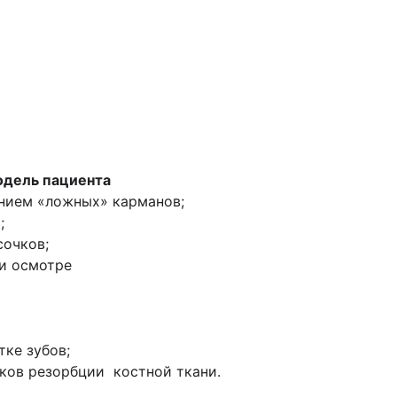
одель пациента
анием «ложных» карманов;
;
сочков;
ри осмотре
тке зубов;
аков резорбции костной ткани.