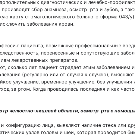
 дополнитель­ных диагностических и лечебно-профилакт
про­изводят сбор анамнеза, осмотр рта и зу­бов, а та
кую карту стоматологического больного (форма 043/у)
 исключить заболевания крови.
офессию пациента, возможные профессиональные вредн
аследственность, перенесенные и сопутствующие забол
рием лекарственных препаратов.
ют, сколько лет пациент страдает этим заболеванием 
олевания (регулярно или от случая к случаю), выясняю
тойкое улучшение, временное улучшение, без улучшения
ход за ртом. Когда проводилась последняя и как част
мотр челюстно-лицевой области, осмотр рта с помощ
 конфигурацию лица, выявляют наличие отека или дру
ических узлов головы и шеи, которая проводится бим