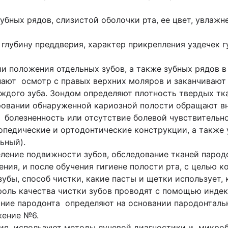
бных рядов, слизистой оболочки рта, ее цвет, увлажн
глубину преддверия, характер прикрепления уздечек г
и положения отдельных зубов, а также зубных рядов в 
нают осмотр с правых верхних моляров и заканчиваю
ждого зуба. Зондом определяют плотность твердых тк
ровании обнаруженной кариозной полости обращают вн
а, болезненность или отсутствие болевой чувствитель
педические и ортодонтические конструкции, а также 
ьный).
ление подвижности зубов, обследование тканей парод
ния, и после обучения гигиене полости рта, с целью 
зубы, способ чистки, какие пасты и щетки использует, 
оль качества чистки зубов проводят с помощью индексо
ояние пародонта определяют на основании пародонталь
жение №6.
ия используют методы лучевой диагностики и микроб