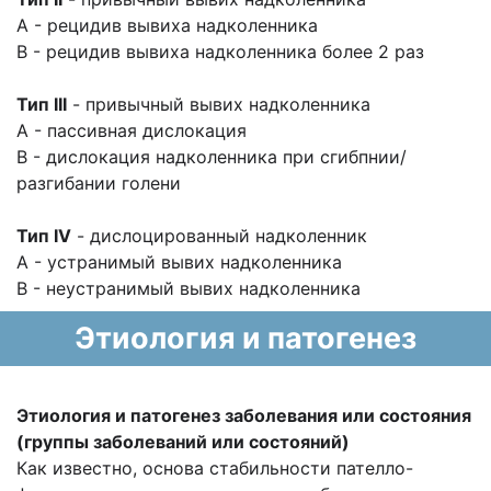
A - рецидив вывиха надколенника
B - рецидив вывиха надколенника более 2 раз
Тип III
- привычный вывих надколенника
A - пассивная дислокация
B - дислокация надколенника при сгибпнии/
разгибании голени
Тип IV
- дислоцированный надколенник
A - устранимый вывих надколенника
B - неустранимый вывих надколенника
Этиология и патогенез
Этиология и патогенез заболевания или состояния
(группы заболеваний или состояний)
Как известно, основа стабильности пателло-