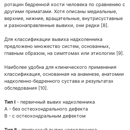
ротацин бедренной кости человека по сравнению с
другими приматами. Хотя описаны медиальные,
верхние, нижние, вращательные, внутрисуставные
и разнонаправленные вывихи, они редки [8].
Для классификации вывиха надколенника
предложено множество систем, основанных,
главным образом, на симптомах или этиологии [9].
Наиболее удобна для клинического применения
классификация, основанная на анамнезе, анатомии
надколенно-бедренного сустава и результатах
обследования [10].
Тип I
- первичный вывих надколенника
A - без остеохондрального дефекта
B - с остеохондральным дефектом
Тип II
- привычный вывих надколенника