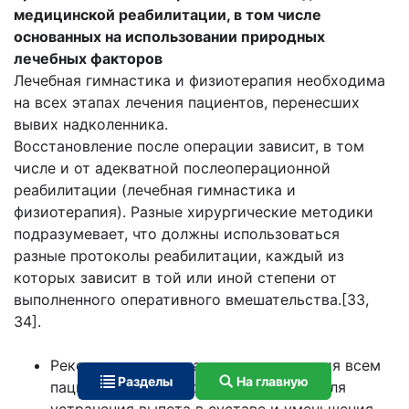
медицинской реабилитации, в том числе
основанных на использовании природных
лечебных факторов
Лечебная гимнастика и физиотерапия необходима
на всех этапах лечения пациентов, перенесших
вывих надколенника.
Восстановление после операции зависит, в том
числе и от адекватной послеоперационной
реабилитации (лечебная гимнастика и
физиотерапия). Разные хирургические методики
подразумевает, что должны использоваться
разные протоколы реабилитации, каждый из
которых зависит в той или иной степени от
выполненного оперативного вмешательства.[33,
34].
Рекомендуется локальная криотерапия всем
Разделы
На главную
пациентам с вывихом надколенника для