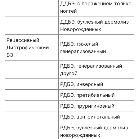
ДДБЭ, с поражением только
ногтей
ДДБЭ, буллезный дермолиз
Новорожденных
Рецессивный
РДБЭ, тяжелый
Дистрофический
генерализованный
БЭ
РДБЭ, генерализованный
другой
РДБЭ, инверсный
РДБЭ, претибиальный
РДБЭ, пруригинозный
РДБЭ, центрипетальный
РДБЭ, буллезный дермолиз
новорожденных