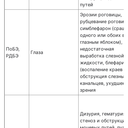
путей
Эрозии роговицы,
рубцевание роговиц
симблефарон (сращ
одного или обоих ве
глазным яблоком),
ПоБЭ,
недостаточная
Глаза
РДБЭ
выработка слезной
жидкости, блефарит
(воспаление краев ве
обструкция слезных
канальцев, ухудшен
зрения
Дизурия, гематурия,
стеноз и обструкция
мочевых путей, пуз