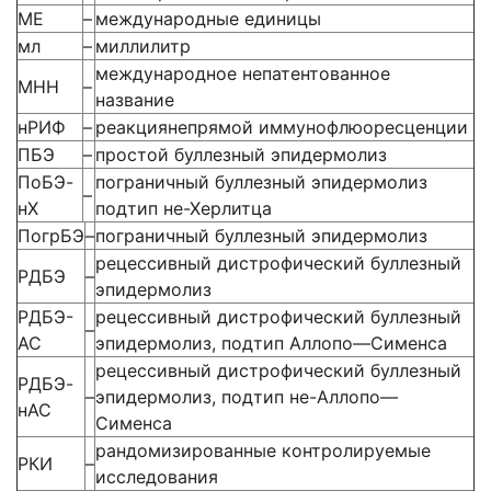
МЕ
–
международные единицы
мл
–
миллилитр
международное непатентованное
МНН
–
название
нРИФ
–
реакциянепрямой иммунофлюоресценции
ПБЭ
–
простой буллезный эпидермолиз
ПоБЭ-
пограничный буллезный эпидермолиз
–
нХ
подтип не-Херлитца
ПогрБЭ
–
пограничный буллезный эпидермолиз
рецессивный дистрофический буллезный
РДБЭ
–
эпидермолиз
РДБЭ-
рецессивный дистрофический буллезный
–
АС
эпидермолиз, подтип Аллопо—Сименса
рецессивный дистрофический буллезный
РДБЭ-
–
эпидермолиз, подтип не-Аллопо—
нАС
Сименса
рандомизированные контролируемые
РКИ
–
исследования