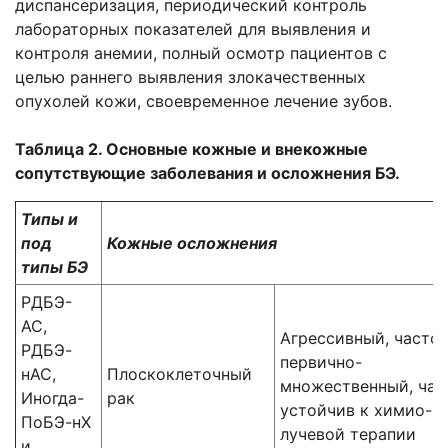
диспансеризация, периодический контроль
лабораторных показателей для выявления и
контроля анемии, полный осмотр пациентов с
целью раннего выявления злокачественных
опухолей кожи, своевременное лечение зубов.
Таблица 2. Основные кожные и внекожные
сопутствующие заболевания и осложнения БЭ.
Типы и
под
Кожные осложнения
типы БЭ
РДБЭ-
АС,
Агрессивный, часто
РДБЭ-
первично-
нАС,
Плоскоклеточный
множественный, час
Иногда-
рак
устойчив к химио- и
ПоБЭ-нХ
лучевой терапии
и