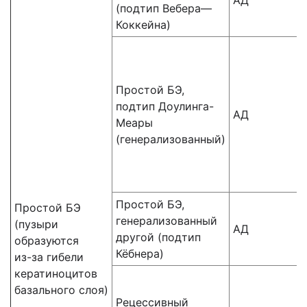
АД
(подтип Вебера—
Коккейна)
Простой БЭ,
подтип Доулинга-
АД
Меары
(генерализованный)
Простой БЭ,
Простой БЭ
генерализованный
(пузыри
АД
другой (подтип
образуются
Кёбнера)
из-за гибели
кератиноцитов
базального слоя)
Рецессивный