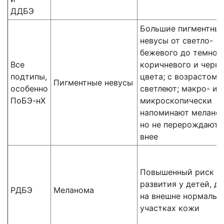
ДДБЭ
Большие пигментны
невусы от светло-
бежевого до темно-
Все
коричневого и черн
подтипы,
цвета; с возрастом
Пигментные невусы
особенно
светлеют; макро- и
ПоБЭ-нХ
микроскопически
напоминают меланом
но не перерождаютс
внее
Повышенный риск
развития у детей, д
РДБЭ
Меланома
на внешне нормальн
участках кожи