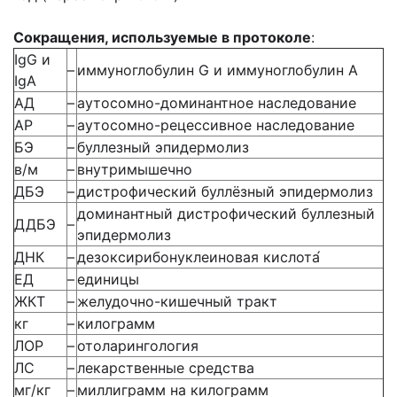
Сокращения, используемые в протоколе
:
IgG и
–
иммуноглобулин G и иммуноглобулин A
IgA
АД
–
аутосомно-доминантное наследование
АР
–
аутосомно-рецессивное наследование
БЭ
–
буллезный эпидермолиз
в/м
–
внутримышечно
ДБЭ
–
дистрофический буллёзный эпидермолиз
доминантный дистрофический буллезный
ДДБЭ
–
эпидермолиз
ДНК
–
дезоксирибонуклеиновая кислота́
ЕД
–
единицы
ЖКТ
–
желудочно-кишечный тракт
кг
–
килограмм
ЛОР
–
отоларингология
ЛС
–
лекарственные средства
мг/кг
–
миллиграмм на килограмм