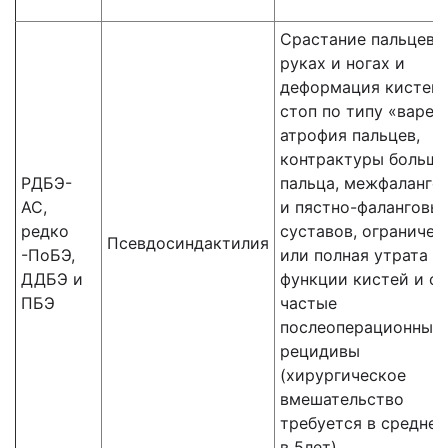
Срастание пальцев 
руках и ногах и
деформация кистей 
стоп по типу «вареж
атрофия пальцев,
контрактуры большо
РДБЭ-
пальца, межфаланго
АС,
и пястно-фаланговы
редко
суставов, ограничен
Псевдосиндактилия
-ПоБЭ,
или полная утрата
ДДБЭ и
функции кистей и ст
ПБЭ
частые
послеоперационные
рецидивы
(хирургическое
вмешательство
требуется в среднем
в 5лет)