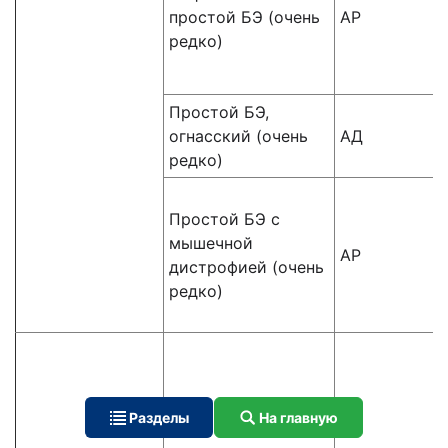
простой БЭ (очень
АР
редко)
Простой БЭ,
огнасский (очень
АД
редко)
Простой БЭ с
мышечной
АР
дистрофией (очень
редко)
Разделы
На главную