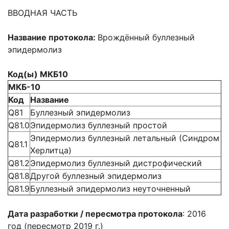
ВВОДНАЯ ЧАСТЬ
Название протокола:
Врождённый буллезный
эпидермолиз
Код(ы) МКБ10
МКБ-10
Код
Название
Q81
Буллезный эпидермолиз
Q81.0
Эпидермолиз буллезный простой
Эпидермолиз буллезный летальный (Синдром
Q81.1
Херлитца)
Q81.2
Эпидермолиз буллезный дистрофический
Q81.8
Другой буллезный эпидермолиз
Q81.9
Буллезный эпидермолиз неуточненный
Дата разработки / пересмотра протокола
: 2016
год (пересмотр 2019 г.)