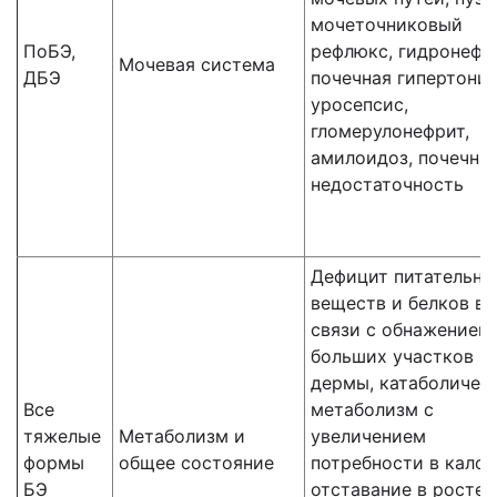
мочеточниковый
ПоБЭ,
рефлюкс, гидронефр
Мочевая система
ДБЭ
почечная гипертония
уросепсис,
гломерулонефрит,
амилоидоз, почечна
недостаточность
Дефицит питательны
веществ и белков в
связи с обнажением
больших участков
дермы, катаболичес
Все
метаболизм с
тяжелые
Метаболизм и
увеличением
формы
общее состояние
потребности в калор
БЭ
отставание в росте,