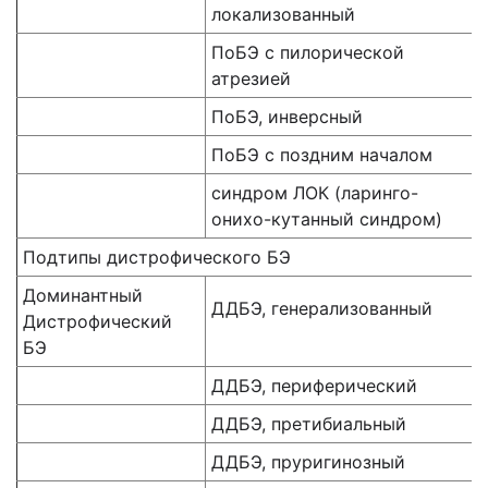
локализованный
ПоБЭ с пилорической
атрезией
ПоБЭ, инверсный
ПоБЭ с поздним началом
синдром ЛОК (ларинго-
онихо-кутанный синдром)
Подтипы дистрофического БЭ
Доминантный
ДДБЭ, генерализованный
Дистрофический
БЭ
ДДБЭ, периферический
ДДБЭ, претибиальный
ДДБЭ, пруригинозный