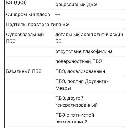
БЭ (ДБЭ)
рецессивный ДБЭ
Синдром Киндлера
—
Подтипы простого типа БЭ
Супрабазальный
летальный акантолитический
ПБЭ
БЭ
отсутствие плакофилина
поверхностный ПБЭ
Базальный ПБЭ
ПБЭ, локализованный
ПБЭ, подтип Доулинга-
Меары
ПБЭ, другой
генерализованный
ПБЭ с пятнистой
пигментацией