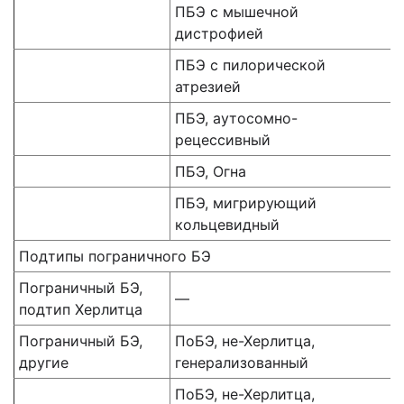
ПБЭ с мышечной
дистрофией
ПБЭ с пилорической
атрезией
ПБЭ, аутосомно-
рецессивный
ПБЭ, Огна
ПБЭ, мигрирующий
кольцевидный
Подтипы пограничного БЭ
Пограничный БЭ,
—
подтип Херлитца
Пограничный БЭ,
ПоБЭ, не-Херлитца,
другие
генерализованный
ПоБЭ, не-Херлитца,