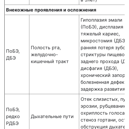
Внекожные проявления и осложнения
Гипоплазия эмали
(ПоБЭ), дисплазия з
тяжелый кариес,
микростомия (ДБЭ),
Полость рта,
ранняя потеря зубов
ПоБЭ,
желудочно-
стриктуры пищевод
ДБЭ
кишечный тракт
заднего прохода (ДБ
дисфагия (ДБЭ),
хронический запор,
болезненная дефекац
задержка развития
Отек слизистых, пуз
эрозии, рубцевание,
ПоБЭ,
охриплость голоса,
редко
Дыхательные пути
стеноз гортани, ост
РДБЭ
обструкция дыхател