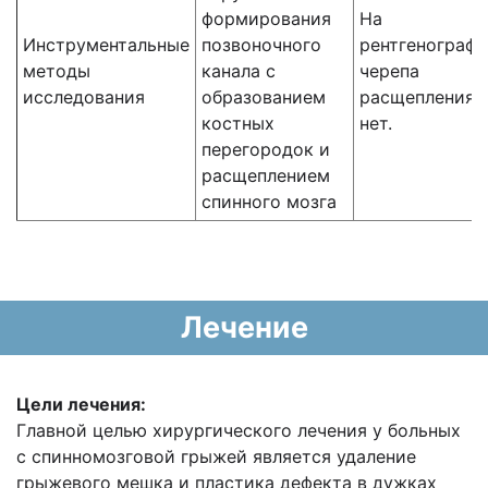
формирования
На
Инструментальные
позвоночного
рентгенограф
методы
канала с
черепа
исследования
образованием
расщепления
костных
нет.
перегородок и
расщеплением
спинного мозга
Лечение
Цели лечения:
Главной целью хирургического лечения у больных
с спинномозговой грыжей является удаление
грыжевого мешка и пластика дефекта в дужках