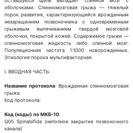
оставшуюся щель выпадает спинной мозг с
оболочками. Спинномозговая грыжа — тяжелый
порок развития, характеризующийся врожденным
незаращением позвоночника с одновременным
грыжевым выпячиванием твердой мозговой
оболочки, покрытой кожей. Содержимое грыжи —
спинномозговая жидкость либо спинной мозг.
Популяционная частота 1:1000 новорожденных.
Этиология порока мультифакторная.
I. ВВОДНАЯ ЧАСТЬ:
Название протокола
: Врожденная спинномозговая
грыжа
Код протокола:
Код (коды) по МКБ-10
:
Q05 Spinabifida (неполное закрытие позвоночного
канала)