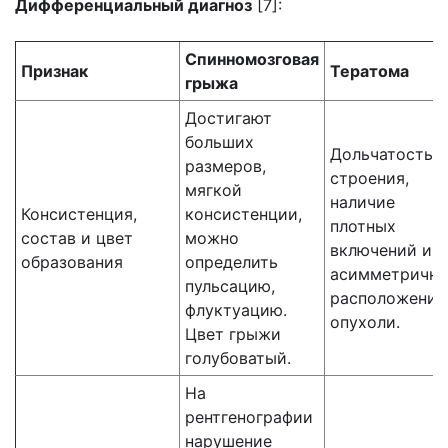
Дифференциальный диагноз
[7]:
Спинномозговая
Признак
Тератома
грыжа
Достигают
больших
Дольчатость
размеров,
строения,
мягкой
наличие
Консистенция,
консистенции,
плотных
состав и цвет
можно
включений и
образования
определить
асимметрично
пульсацию,
расположение
флуктуацию.
опухоли.
Цвет грыжи
голубоватый.
На
рентгенографии
нарушение