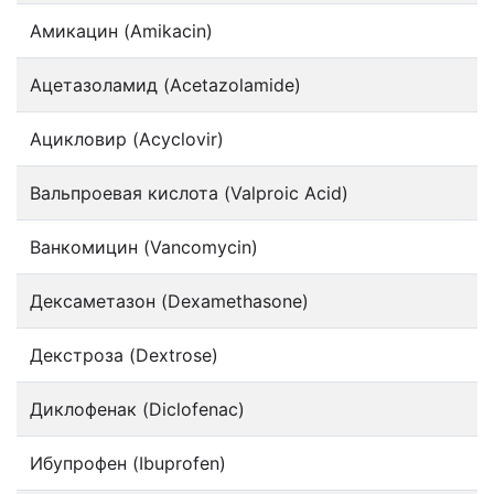
Амикацин (Amikacin)
Ацетазоламид (Acetazolamide)
Ацикловир (Acyclovir)
Вальпроевая кислота (Valproic Acid)
Ванкомицин (Vancomycin)
Дексаметазон (Dexamethasone)
Декстроза (Dextrose)
Диклофенак (Diclofenac)
Ибупрофен (Ibuprofen)