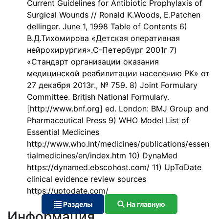
Current Guidelines for Antibiotic Prophylaxis of
Surgical Wounds // Ronald K.Woods, E.Patchen
dellinger. June 1, 1998 Table of Contents 6)
В.Д.Тихомирова «Детская оперативная
нейрохирургия».С-Петербург 2001г 7)
«Стандарт организации оказания
медицинской реабилитации населению РК» от
27 декабря 2013г., № 759. 8) Joint Formulary
Committee. British National Formulary.
[http://www.bnf.org] ed. London: BMJ Group and
Pharmaceutical Press 9) WHO Model List of
Essential Medicines
http://www.who.int/medicines/publications/essen
tialmedicines/en/index.htm 10) DynaMed
https://dynamed.ebscohost.com/ 11) UpToDate
clinical evidence review sources
https://uptodate.com/
Разделы
На главную
Информация