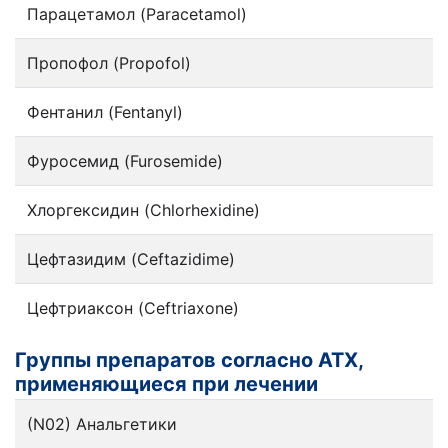
Парацетамол (Paracetamol)
Пропофол (Propofol)
Фентанил (Fentanyl)
Фуросемид (Furosemide)
Хлоргексидин (Chlorhexidine)
Цефтазидим (Ceftazidime)
Цефтриаксон (Ceftriaxone)
Группы препаратов согласно АТХ,
применяющиеся при лечении
(N02) Анальгетики