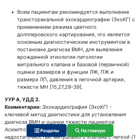
Всем пациентам рекомендуется выполнение
трансторакальной эхокардиографии (ЭхоКГ) с
применением режима цветного
допплеровского картирования, что является
основным диагностическим инструментом в
постановке диагноза ВМН, для выявления
врожденной этиологии патологии
митрального клапана и базовой (первичной)
оценки размеров и функции ЛЖ, ПЖ и
размера ЛП, давления в легочной артерии,
тяжести МН [15,27,29–39].
УУР А, УДД 2.
Комментарии:
Эхокардиография (ЭхоКГ) -
ключевой метод диагностики для установления
диагноза ВМН и оценки тяжести пациентов.
Асимптомным пациентам с врожденной
Разделы
На главную
недостаточностью митрального клапана с легкой (1