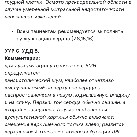
грудной клетки. Осмотр прекардиальной области в
случае умеренной митральной недостаточности
невыявляет изменений.
Всем пациентам рекомендуется выполнить
аускультацию сердца [7,8,15,16].
УУР С, УДД 5.
Комментарии:
при аускультации у пациентов с ВМН
определяется:
пансистолический шум, наиболее отчетливо
выслушиваемый на верхушке сердца с
распространением в левую подмышечную впадину
и на спину. Первый тон сердца обычно снижен, а
второй - расщеплен. Другие особенности
аускультативной картины обычно включают:
смещение верхушечного толчка влево; разлитой
верхушечный толчок – сниженная функция ЛЖ