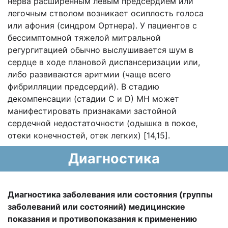
нерва расширенным левым предсердием или
легочным стволом возникает осиплость голоса
или афония (синдром Ортнера). У пациентов с
бессимптомной тяжелой митральной
регургитацией обычно выслушивается шум в
сердце в ходе плановой диспансеризации или,
либо развиваются аритмии (чаще всего
фибрилляции предсердий). В стадию
декомпенсации (стадии С и D) МН может
манифестировать признаками застойной
сердечной недостаточности (одышка в покое,
отеки конечностей, отек легких) [14,15].
Диагностика
Диагностика заболевания или состояния (группы
заболеваний или состояний) медицинские
показания и противопоказания к применению