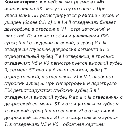
Комментарии:
при небольших размерах МН
изменения на ЭКГ могут отсутствовать. При
увеличении ЛП регистрируется р Mitrale - зубец Р
уширен (более 0,11 с) и в I и II отведениях бывает
двугорбым; в отведении V1 - отрицательный и
широкий. При гипертрофии и увеличении ЛЖ:
зубец R в I отведении высокий, а зубец S в III
отведении глубокий, депрессия сегмента ST и
отрицательный зубец Т в I отведении; в грудных
отведениях V5 и V6 регистрируется высокий зубец
R, сегмент ST иногда бывает снижен, зубец Т
отрицательный; в отведениях V1 и V2, наоборот -
глубокий зубец S. При гипертрофии и перегрузке
ПЖ регистрируются: глубокий зубец S в I
отведении и высокий зубец R во II и III отведениях с
депрессией сегмента ST и отрицательным зубцом
Т; высокий зубец R в отведении V1 с отчетливой
депрессией сегмента ST и отрицательным зубцом
Т, в отведениях V5 и V6 - обратная картина: