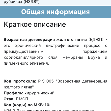
рубриках (H36.8*)
Общая информация
Краткое описание
Возрастная дегенерация желтого пятна
(ВДЖП) -
это хронический дистрофический процесс с
преимущественным поражением
хориокапиллярного слоя мембраны Бруха и
пигментного эпителия.
Код протокола:
P-S-005 "Возрастная дегенерация
желтого пятна"
Профиль:
хирургический
Этап:
ПМСП
Код (коды) по МКБ-10:
H35.3 Дегенерация макулы и заднего полюса