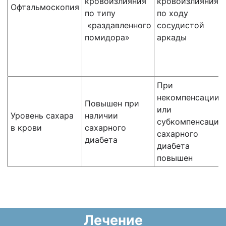
кровоизлияния
кровоизлияния
Офтальмоскопия
по
типу
по ходу
«раздавленного
сосудистой
помидора»
аркады
При
некомпенсации
Повышен при
или
Уровень сахара
наличии
субкомпенсаци
в крови
сахарного
сахарного
диабета
диабета
повышен
Лечение