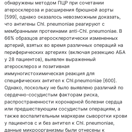
обнаружены методом ПЦР при сочетании
атеросклероза и расширения брюшной аорты
[599], однако оказалось невозможным доказать,
что антигены Chl. pneumoniae реагируют с
мембранными протеинами anti-Chl. pneumoniae. В
66% образцов атеросклеротически измененных
артерий, взятых во время различных операций на
периферических артериях (включая резекцию AБA
у 28 пациентов), выявлен выраженный
атеросклероз и позитивная
иммуногистохимическая реакция для
специфических антител к Chl.pneumoniae [600].
Однако, поскольку не было выявлено различий по
сердечно-сосудистым факторам риска,
распространенности коронарной болезни сердца
или предшествующим сосудистым операциям, а
также воспалительным маркерам сыворотки крови
у пациентов с и без антител к Chl. pneumoniae,
данные микроорганизмы были отнесены к