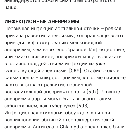
ликвидируется реже и симптомы сохраняются
чаще.
ИНФЕКЦИОННЫЕ АНЕВРИЗМЫ
Первичная инфекция аортальной стенки – редкая
причина развития аневризмы, которая чаще всего
приводит к формированию мешковидной
аневризмы, чем веретенообразной. Инфекционные,
или «микотические», аневризмы могут возникать
вторично под действием инфекции из уже
существующей аневризмы [596]. Стафилококк и
сальмонелла – микроорганизмы, которые наиболее
часто вызывают развитие первичной
воспалительной аневризмы аорты [597]. Ложные
аневризмы аорты могут быть вызваны таким
заболеванием, как туберкулез [598].
Инфекционная этиология обсуждается и при
возникновении обычной атеросклеротической
аневризмы. Антитела к Chlamydia pneumoniae были