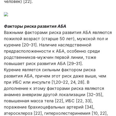
человек) [22].
Факторы риска развития АБА
Важными факторами риска развития АБА являются
пожилой возраст (старше 50 лет), мужской пол и
курение [20–31]. Наличие наследственной
предрасположенности к АБА, особенно среди
родственников-мужчин первой линии, тоже
повышает риск развития АБА [29–31].
Курение является сильным фактором риска
развития АБА, причем этот риск даже выше, чем
при ИБС или инсульте [1,20–22, 24, 28]. В
дополнение к этому факторами риска являются
анамнез аневризм другой локализации [32–35],
повышенная масса тела [22], ИБС [22, 33],
поражение брахиоцефальных артерий [34],
атеросклероз [22], гиперхолестеринемия [10, 22],