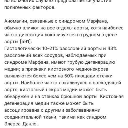
но во многих случаях предполагается участие
полигенных факторов.
Аномалии, связанные с синдромом Марфана,
обычно влияют на все отделы аорты, хотя наиболее
часто диссекция локализуется в грудном отделе
аорты [591].
Гистологически 10–21% расслоений аорты и 43%
расслоений всех сосудов, наблюдаемых при
синдроме Марфана, имеют грубую дегенерацию
медии; а признаки кистозного медионекроза
выявляются более чем на 50% площади стенки
аорты. Наиболее часто локализуясь в восходящей
аорте, кистозный некроз медии может быть
обнаружен и на стенках брюшной аорты. Кистозная
дегенерация медии также может быть
ассоциирована с другими заболеваниями
соединительной ткани, такими как синдром
Элерса-Данло.