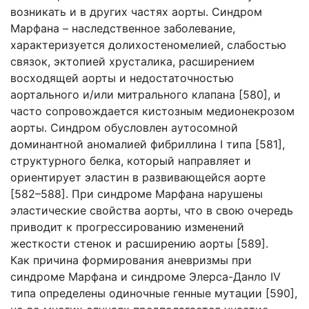
возникать и в других частях аорты. Синдром
Марфана – наследственное заболевание,
характеризуется долихостеномелией, слабостью
связок, эктопией хрусталика, расширением
восходящей аорты и недостаточностью
аортального и/или митрального клапана [580], и
часто сопровождается кистозным медионекрозом
аорты. Синдром обусловлен аутосомной
доминантной аномалией фибриллина I типа [581],
структурного белка, который направляет и
ориентирует эластин в развивающейся аорте
[582–588]. При синдроме Марфана нарушены
эластические свойства аорты, что в свою очередь
приводит к прогрессированию изменений
жесткости стенок и расширению аорты [589].
Как причина формирования аневризмы при
синдроме Марфана и синдроме Элерса-Данло IV
типа определены одиночные генные мутации [590],