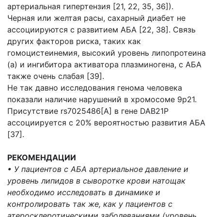
артериальная гипертензия [21, 22, 35, 36]).
Черная или желтая расы, сахарный диабет не
ассоциируются с развитием АБА [22, 38]. Связь
других факторов риска, таких как
гомоцистеинемия, высокий уровень липопротеина
(а) и ингибитора активатора плазминогена, с АБА
также очень слабая [39].
Не так давно исследования генома человека
показали наличие нарушений в хромосоме 9р21.
Присутствие rs7025486[A] в гене DAB21P
ассоциируется с 20% вероятностью развития АБА
[37].
РЕКОМЕНДАЦИИ
• У пациентов с АБА артериальное давление и
уровень
липидов в сыворотке крови натощак
необходимо
исследовать в динамике и
контролировать так же,
как у пациентов с
атеросклеротическими заболева
ниями (уровень