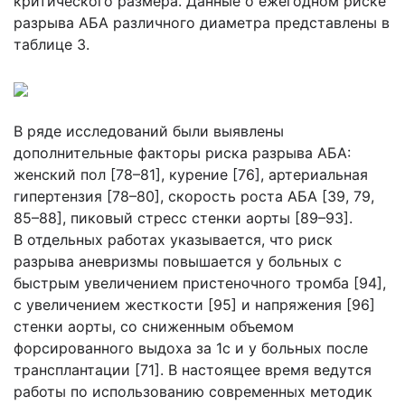
критического размера. Данные о ежегодном риске
разрыва АБА различного диаметра представлены в
таблице 3.
В ряде исследований были выявлены
дополнительные факторы риска разрыва АБА:
женский пол [78–81], курение [76], артериальная
гипертензия [78–80], скорость роста АБА [39, 79,
85–88], пиковый стресс стенки аорты [89–93].
В отдельных работах указывается, что риск
разрыва аневризмы повышается у больных с
быстрым увеличением пристеночного тромба [94],
с увеличением жесткости [95] и напряжения [96]
стенки аорты, со сниженным объемом
форсированного выдоха за 1с и у больных после
трансплантации [71]. В настоящее время ведутся
работы по использованию современных методик