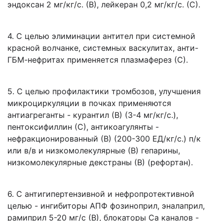
эндоксан 2 мг/кг/с. (В), лейкеран 0,2 мг/кг/с. (С).
4. С целью элиминации антител при системной
красной волчанке, системных васкулитах, анти-
ГБМ-нефритах применяется плазмаферез (С).
5. С целью профилактики тромбозов, улучшения
микроциркуляции в почках применяются
антиагреганты - курантил (В) (3-4 мг/кг/с.),
пентоксифиллин (С), антикоагулянты -
нефракционированный (В) (200-300 ЕД/кг/с.) п/к
или в/в и низкомолекулярные (В) гепарины,
низкомолекулярные декстраны (В) (рефортан).
6. С антигипертензивной и нефропротективной
целью - ингибиторы АПФ фозиноприл, эналаприл,
рамиприл 5-20 мг/с (В), блокаторы Са каналов -