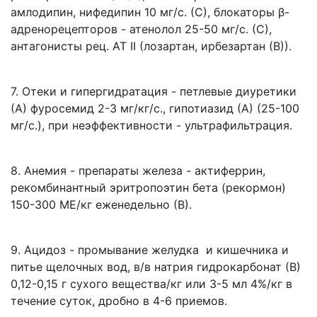
амлодипин, нифедипин 10 мг/с. (С), блокаторы β-
адренорецепторов - атенолол 25-50 мг/с. (С),
антагонисты рец. АТ II (лозартан, ирбезартан (В)).
7. Отеки и гипергидратация - петлевые диуретики
(А) фуросемид 2-3 мг/кг/с., гипотиазид (А) (25-100
мг/с.), при неэффективности - ультрафильтрация.
8. Анемия - препараты железа - актиферрин,
рекомбинантный эритропоэтин бета (рекормон)
150-300 МЕ/кг еженедельно (В).
9. Ацидоз - промывание желудка и кишечника и
питье щелочных вод, в/в натрия гидрокарбонат (В)
0,12-0,15 г сухого вещества/кг или 3-5 мл 4%/кг в
течение суток, дробно в 4-6 приемов.