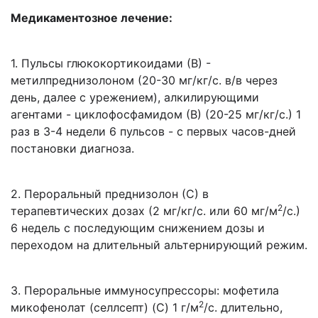
Медикаментозное лечение:
1. Пульсы глюкокортикоидами (В) -
метилпреднизолоном (20-30 мг/кг/с. в/в через
день, далее с урежением), алкилирующими
агентами - циклофосфамидом (В) (20-25 мг/кг/с.) 1
раз в 3-4 недели 6 пульсов - с первых часов-дней
постановки диагноза.
2. Пероральный преднизолон (С) в
2
терапевтических дозах (2 мг/кг/с. или 60 мг/м
/с.)
6 недель с последующим снижением дозы и
переходом на длительный альтернирующий режим.
3. Пероральные иммуносупрессоры: мофетила
2
микофенолат (селлсепт) (С) 1 г/м
/с. длительно,