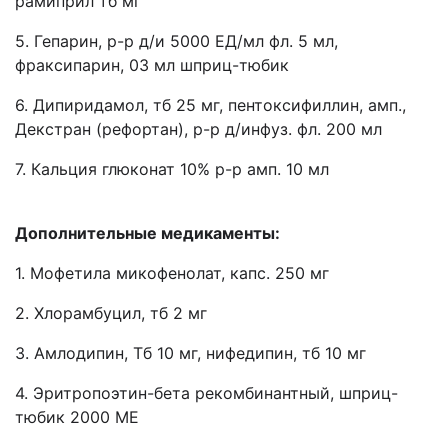
рамиприл тб мг
5. Гепарин, р-р д/и 5000 ЕД/мл фл. 5 мл,
фраксипарин, 03 мл шприц-тюбик
6. Дипиридамол, тб 25 мг, пентоксифиллин, амп.,
Декстран (рефортан), р-р д/инфуз. фл. 200 мл
7. Кальция глюконат 10% р-р амп. 10 мл
Дополнительные медикаменты:
1. Мофетила микофенолат, капс. 250 мг
2. Хлорамбуцил, тб 2 мг
3. Амлодипин, Тб 10 мг, нифедипин, тб 10 мг
4. Эритропоэтин-бета рекомбинантный, шприц-
тюбик 2000 МЕ