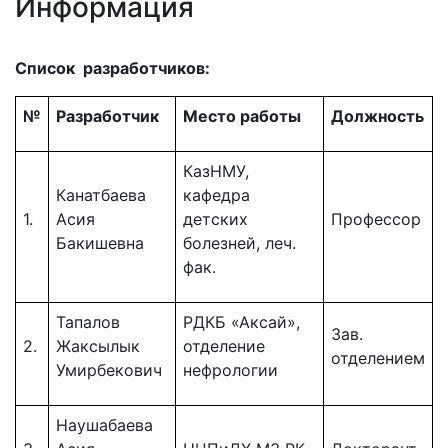
Информация
Список разработчиков:
№
Разработчик
Место работы
Должность
КазНМУ,
Канатбаева
кафедра
1.
Асия
детских
Профессор
Бакишевна
болезней, леч.
фак.
Тапалов
РДКБ «Аксай»,
Зав.
2.
Жаксылык
отделение
отделением
Умирбекович
нефрологии
Наушабаева