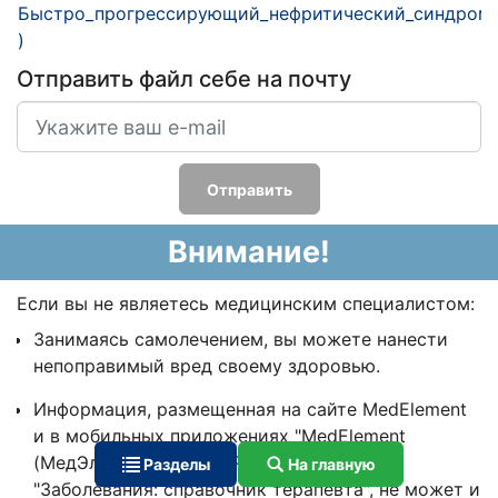
Быстро_прогрессирующий_нефритический_синдром_у_д
)
Отправить файл себе на почту
Отправить
Внимание!
Если вы не являетесь медицинским специалистом:
Занимаясь самолечением, вы можете нанести
непоправимый вред своему здоровью.
Информация, размещенная на сайте MedElement
и в мобильных приложениях "MedElement
(МедЭлемент)", "Lekar Pro", "Dariger Pro",
Разделы
На главную
"Заболевания: справочник терапевта", не может и