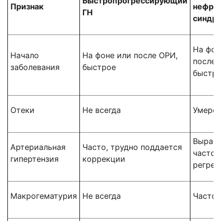
Быстропрогрессирующий
Признак
нефри
ГН
синдр
На фон
Начало
На фоне или после ОРИ,
после 
заболевания
быстрое
быстр
Отеки
Не всегда
Умере
Выраже
Артериальная
Часто, трудно поддается
часто,
гипертензия
коррекции
регрес
Макрогематурия
Не всегда
Часто