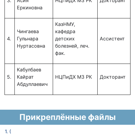
3.
Асия
НЦПиДХ МЗ РК
Докторант
Еркиновна
КазНМУ,
Чингаева
кафедра
4.
Гульнара
детских
Ассистент
Нуртасовна
болезней, леч.
фак.
Кабулбаев
5.
Кайрат
НЦПиДХ МЗ РК
Докторант
Абдуллаевич
Прикреплённые файлы
1. (