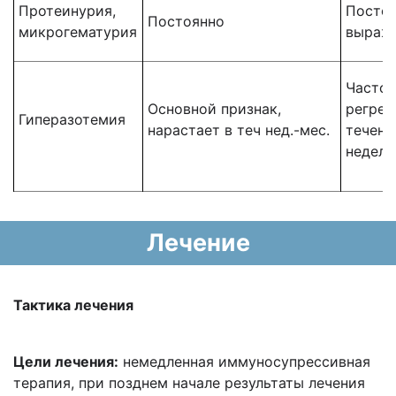
Протеинурия,
Постоя
Постоянно
микрогематурия
выраж
Часто,
Основной признак,
регрес
Гиперазотемия
нарастает в теч нед.-мес.
течени
недель
Лечение
Тактика лечения
Цели лечения:
немедленная иммуносупрессивная
терапия, при позднем начале результаты лечения