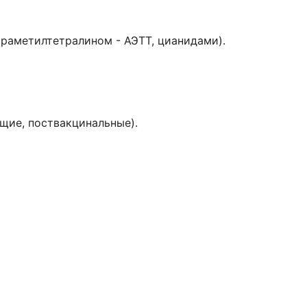
траметилтетралином - АЭТТ, цианидами).
щие, поствакцинальные).