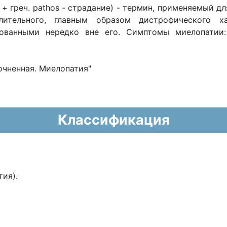
зг + греч. pathos - страдание) - термин, применяемый 
лительного, главным образом дистрофического ха
зованными нередко вне его. Симптомы миелопатии: 
очненная. Миелопатия"
Классификация
тия).