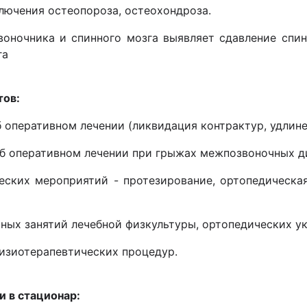
ключения остеопороза, остеохондроза.
воночника и спинного мозга выявляет сдавление спин
га
тов:
б оперативном лечении (ликвидация контрактур, удлине
об оперативном лечении при грыжах межпозвоночных д
ческих мероприятий - протезирование, ортопедическая
ьных занятий лечебной физкультуры, ортопедических ук
физиотерапевтических процедур.
 в стационар: