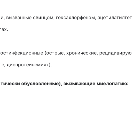
ии, вызванные свинцом, гексахлорфеном, ацетилэтилте
тах.
постинфекционные (острые, хронические, рецидивирую
те, диспротеинемиях).
етически обусловленные), вызывающие миелопатию: