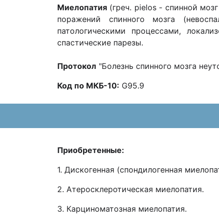
Миелопатия
(греч. pielos - спинной мо
поражений спинного мозга (невоспа
патологическими процессами, локали
спастические парезы.
Протокол
"Болезнь спинного мозга неут
Код по МКБ-10:
G95.9
Приобретенные:
1. Дискогенная (спондилогенная миелопа
2. Атеросклеротическая миелопатия.
3. Карциноматозная миелопатия.