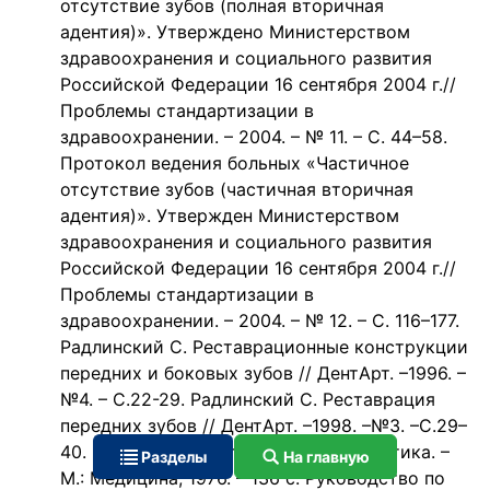
отсутствие зубов (полная вторичная
адентия)». Утверждено Министерством
здравоохранения и социального развития
Российской Федерации 16 сентября 2004 г.//
Проблемы стандартизации в
здравоохранении. – 2004. – № 11. – С. 44–58.
Протокол ведения больных «Частичное
отсутствие зубов (частичная вторичная
адентия)». Утвержден Министерством
здравоохранения и социального развития
Российской Федерации 16 сентября 2004 г.//
Проблемы стандартизации в
здравоохранении. – 2004. – № 12. – С. 116–177.
Радлинский С. Реставрационные конструкции
передних и боковых зубов // ДентАрт. –1996. –
№4. – С.22-29. Радлинский С. Реставрация
передних зубов // ДентАрт. –1998. –№3. –С.29–
40. Рубин Л.Р. Электроодонтодиагностика. –
Разделы
На главную
М.: Медицина, 1976. – 136 с. Руководство по