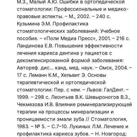
М.З., Малый А.Ю. Ошибки в ортопедической
стоматологии: Профессиональные и медико-
правовые аспекты. – М., 2002. – 240 с.
Кузьмина Э.М. Профилактика
стоматологических заболеваний: Учебное
пособие. – «Поли Медиа Пресс», 2001. – 216 с.
Ландинова Е.В. Повышение эффективности
лечения кариеса дентина у пациетов с
декомпенсированной формой заболевания:
Автореф. дис… канд. мед. наук. – Омск, 2004. –
17 с. Леманн К.М., Хельвиг Э. Основы
терапевтической и ортопедической
стоматологии: Пер. с нем. – Львов: ГалДент. –
1999. – 298 с. Леонтьев В.К. Шевыроногов В.З.,
Чекмезова И.В. Влияние реминерализирующей
терапии на процессы минерализации и
проницаемости эмали зуба // Стоматология,
1983. – № 5. – С.7–10. Лукиных Л.М. Лечение и
профилактика кариеса зубов. – Н. Новгород: