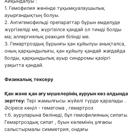
Айқындалуы :
1. Гемофилия жөнінде тұқымқуалаушылық
ауырғандықтың болуы.
2. Антигемофильді препараттар бұрын емделуде
жүргізеліді ме, жүргізілсе қандай ол
тимді болды
ма; аллергиялық реакция білінді ме.
3. Гемартроздық бұрынғы қан құйылуы анықталса,
оның қарқындылығы, қан құйылу
қандай жағдайда
болды, қарқындылық ауыр синдромы қазіргі
уақытта қандай.
Физикалық тексеру
Қан жəне қан ағу мүшелерінің ауруын көз алдында
зерттеу:
Тері жамылғысы жүйелі түрде қаралады .
Əсіресе көңіл - гематома , гемартроз
т.б.
ауруларына бөлінеді, бұл гемофилияның сипаты.
Гемартроздық сипат , буын көлемінің
ұлғаюы
салыстырмалы симметрия, ондағы