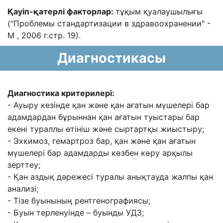
Қауіп-қатерлі факторлар:
тұқым қуалаушылығы
("Проблемы стандартизации в
здравоохранении" -
М , 2006 г.стр. 19).
Диагностикасы
Диагностика критерилері:
- Ауыру кезінде қан жəне қан ағатын мүшелері бар
адамдардан бұрыннан қан
ағатын туыстары бар
екені тураллы өтініш жəне сыртартқы жиыстыру;
- Эхкимоз, гемартроз бар, қан жəне қан ағатын
мүшелері бар адамдарды көзбен
көру арқылы
зерттеу;
- Қан аздық дəрежесі туралы анықтауда жалпы қан
анализі;
- Тізе буынының рентгенографиясы;
- Буын терленуінде – буынды УДЗ;