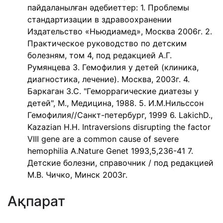
пайдаланылған əдебиеттер: 1. Проблемы
стандартизации в здравоохранении
Издательство «Ньюдиамед», Москва 2006г. 2.
Практическое руководство по детским
болезням, том 4, под редакцией А.Г.
Румянцева 3. Гемофилия у детей (клиника,
диагностика, лечение). Москва, 2003г. 4.
Баркаган З.С. "Геморрагические диатезы у
детей", М., Медицина, 1988. 5. И.М.Нильссон
Гемофилия//Санкт-петербург, 1999 6. LakichD.,
Kazazian H.H. Intraversions disrupting the factor
VIII gene are a common сause of severe
hemophilia A.Nature Genet 1993,5,236-41 7.
Детские болезни, справочник / под редакцией
М.В. Чичко, Минск 2003г.
Ақпарат