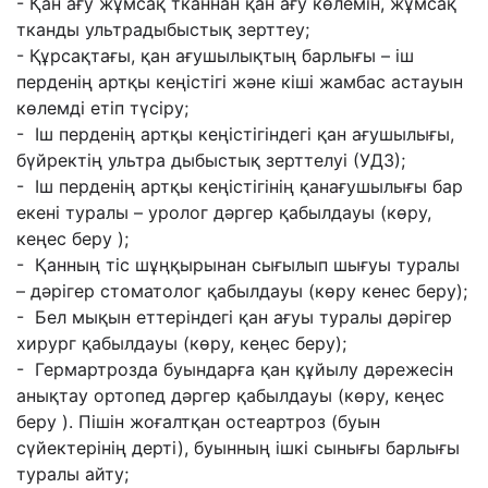
- Қан ағу жұмсақ тканнан қан ағу көлемін, жұмсақ
тканды ультрадыбыстық
зерттеу;
- Құрсақтағы, қан ағушылықтың барлығы – іш
перденің артқы кеңістігі жəне кіші
жамбас астауын
көлемді етіп түсіру;
- Іш перденің артқы кеңістігіндегі қан ағушылығы,
бүйректің ультра дыбыстық
зерттелуі (УДЗ);
- Іш перденің артқы кеңістігінің қанағушылығы бар
екені туралы – уролог дəргер
қабылдауы (көру,
кеңес беру );
- Қанның тіс шұңқырынан сығылып шығуы туралы
– дəрігер стоматолог қабылдауы
(көру кенес беру);
- Бел мықын еттеріндегі қан ағуы туралы дəрігер
хирург қабылдауы (көру, кеңес
беру);
- Гермартрозда буындарға қан құйылу дəрежесін
анықтау ортопед дəргер
қабылдауы (көру, кеңес
беру ). Пішін жоғалтқан остеартроз (буын
сүйектерінің
дерті), буынның ішкі сынығы барлығы
туралы айту;