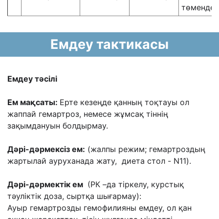
төмендеу
Емдеу тактикасы
Емдеу тəсілі
Ем мақсаты:
Ерте кезеңде қанның тоқтауы ол
жаппай гемартроз, немесе жұмсақ
тіннің
зақымдануын болдырмау.
Дəрі-дəрмексіз ем:
(жалпы режим; гемартроздың
жартылай ауруханада жату, диета стол - N11
).
Дəрі-дəрмектік ем
(РК –да тіркелу, курстық
тəуліктік доза, сыртқа шығармау):
Ауыр
гемартрозды гемофилияны емдеу, ол қан