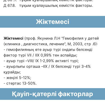
Д 67.8. тұқым қуалаушылық кемістік факторы.
Жіктемесі
Жіктемесі
(проф. Якунина Л.Н "Гемофилия у детей
(клиника , диагностика, лечение",
М, 2003, стр .6):
- гемофилияның өте ауыр түрі ондағы белсенді
фактор түрі VII / IIX 0,99% тен аспайды;
- ауыр түрі –VIII/ IX 1-2,99% активті түрі;
- ауырлығы орташа –IIX / IX белсенді түрі 3-4%
құрайды;
- жеңілі 5-12%;
- стертас 13-50%.
Қауіп-қатерлі факторлар