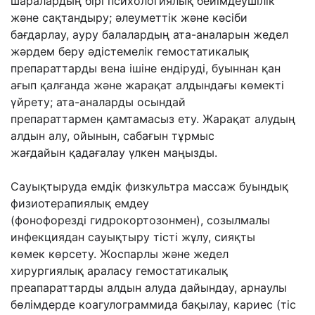
шаралардың бірі психологиялық бейімдеушілік
жəне сақтандыру;
əлеуметтік жəне кəсіби
бағдарлау, ауру балалардың ата-аналарын жедел
жəрдем беру
əдістемелік гемостатикалық
препараттарды вена ішіне ендіруді, буыннан қан
ағып
қалғанда жəне жарақат алдындағы көмекті
үйрету; ата-аналарды осындай
препараттармен
қамтамасыз ету. Жарақат алудың
алдын алу, ойынын, сабағын тұрмыс
жағдайын
қадағалау үлкен маңызды.
Сауықтыруда емдік физкультра массаж буындық
физиотерапиялық емдеу
(фонофорезді
гидрокортозонмен), созылмалы
инфекциядан сауықтыру тісті жұлу, сияқты
көмек
көрсету. Жоспарлы жəне жедел
хирургиялық араласу гемостатикалық
преапараттарды
алдын алуда дайындау, арнаулы
бөлімдерде коагулограммида бақылау, кариес (тіс