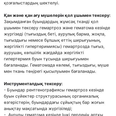
қозғалыстардың шектелуі.
Қан жəне қан ағу мүшелерін қол ұшымен тексеру:
Зақымданған буындардың жұмсақ
тканді қол
ұшымен тексеру гемартроз жəне гематома кезінде
жүргізеді (тығыздық
беті, аурулық барма, жоқпа,
тығыздығы немесе бұлшық еттің ширығуының,
жергілікті
гипертеримиясы) гемартрозда тығыз,
аурушаң, көпшілік жағдайда жергілікті
гипертермия
буын тұсында ширығуымен
бағаланады. Гематомада көлемі, тығыздығы, мүше
мен ткань
төңірегі қысылуымен бағаланады.
Инструменталдық тексеру:
- Буындар рентгенографиясы гемартроз кезінде
буын сүйектер структурасының
органикалық
өзгерістерін, буындардағы сұйықтың бар жоғын
анықтау мақсатында
жүргізіледі;
-
Ауруды гематома кезінде Ішкі перденің артқы