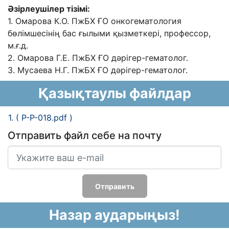
Əзірлеушілер тізімі:
1. Омарова К.О. ПжБХ ҒО онкогематология
бөлімшесінің бас ғылыми қызметкері,
профессор,
м.ғ.д.
2. Омарова Г.Е. ПжБХ ҒО дəрігер-гематолог.
3. Мусаева Н.Г. ПжБХ ҒО дəрігер-гематолог.
Қазықтаулы файлдар
1. ( P-P-018.pdf )
Отправить файл себе на почту
Отправить
Назар аударыңыз!