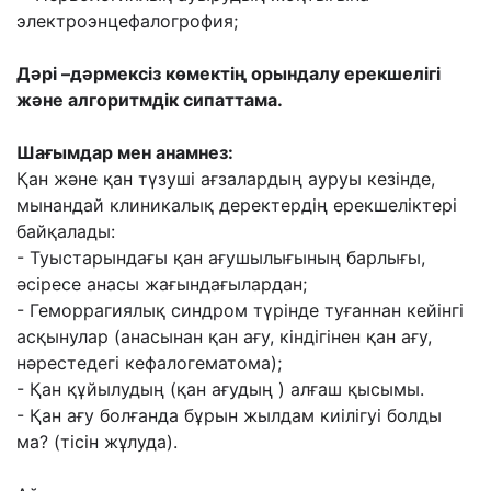
электроэнцефалогрофия;
Дəрі –дəрмексіз көмектің орындалу ерекшелігі
жəне алгоритмдік сипаттама.
Шағымдар мен анамнез:
Қан жəне қан түзуші ағзалардың ауруы кезінде,
м
ынандай клиникалық деректердің ерекшеліктері
байқалады:
- Туыстарындағы қан ағушылығының барлығы,
əсіресе анасы жағындағылардан;
- Геморрагиялық синдром түрінде туғаннан кейінгі
асқынулар (
анасынан қан ағу, кіндігінен қан ағу,
нəрестедегі кефалогематома);
- Қан құйылудың (қан ағудың ) алғаш қысымы.
- Қан ағу болғанда бұрын жылдам киілігуі болды
ма? (тісін жұлуда).