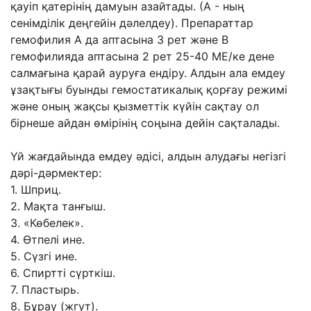
қауіп қатерінің
дамуын азайтады. (А - ның
сенімділік деңгейін дəлелдеу). Препараттар
гемофилия А да
аптасына 3 рет жəне В
гемофилияда аптасына 2 рет 25-40 МЕ/ке дене
салмағына қарай
ауруға ендіру. Алдын ала емдеу
ұзақтығы буынды гемостатикалық қорғау режимі
жəне
оның жақсы қызметтік күйін сақтау ол
бірнеше айдан өмірінің соңына дейін сақталады.
Үй жағдайында емдеу əдісі, алдын алудағы негізгі
дəрі-дəрмектер:
1. Шприц.
2. Мақта танғыш.
3. «Көбелек».
4. Өтпелі ине.
5. Сүзгі ине.
6. Спиртті сүрткіш.
7. Пластырь.
8. Бұрау (жгут).