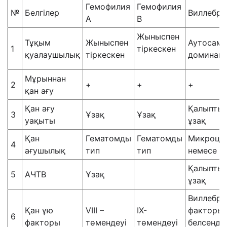
Гемофилия
Гемофилия
№
Белгілер
Виллебра
А
В
Жыныспен
Тұқым
Жыныспен
Аутосам
1
тіркескен
қуалаушылық
тіркескен
доминан
Мұрыннан
2
+
+
+
қан ағу
Қан ағу
Қалыпты 
3
Ұзақ
Ұзақ
уақыты
ұзақ
Қан
Гематомды
Гематомды
Микроци
4
ағушылық
тип
тип
немесе а
Қалыпты 
5
АЧТВ
Ұзақ
ұзақ
Виллебра
Қан ұю
VIII –
IX-
факторы
6
факторы
төмендеуі
төмендеуі
белсенділі