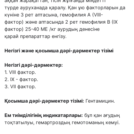
аққан жарақаттан, тісін жұлғанда міндетті
түрде
ауруханада қаралу. Қан ұю факторларын да
күніне 3 рет аптасына, гемофилия А (VIII-
фактор)
жəне аптасында 2 рет гемофилия В (IX
фактор) 25-40 МЕ /кг аурудың денесіне
қарай
препараттар енгізу.
Негізгі жəне қосымша дəрі-дəрмектер тізімі
Негізгі дəрі-дəрмектер:
1. VIII фактор.
2. IX - фактор.
3. VII фактор.
Қосымша дəрі-дəрмектер тізімі:
Гентамицин.
Ем тиімділігінің индикатарлары:
бұл қан ағудың
тоқтатылуы, гемартроздың
гемотоманың кемуі.