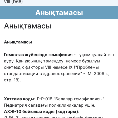
VIII (D66)
Анықтамасы
Анықтамасы
Анықтамасы
Гемостаз жүйесінде гемофилия
- тұқым қуалайтын
ауру. Қан ұюының
төмендеуі немесе бұзылуы
синтездік факторы VIII немесе IX ("Проблемы
стандартизации
в здравоохранении" - М; 2006 г.,
стр. 18).
Хаттама коды:
P-P-018 "Балалар гемофилиясы"
Педиатрия саладағы поликлиникалар үшін.
АХЖ-10 бойынша коды (кодтары):
Д 66 .7. тұқым қуалаушылық кемістік факторы.