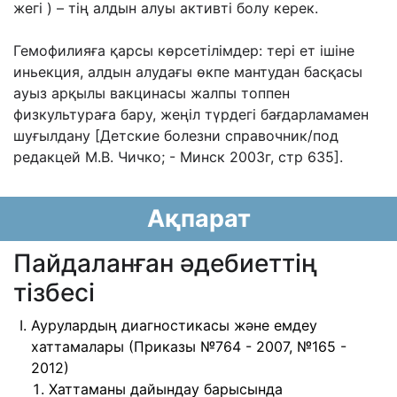
жегі ) –
тің алдын алуы активті болу керек.
Гемофилияға қарсы көрсетілімдер: тері ет ішіне
иньекция, алдын алудағы өкпе мантудан
басқасы
ауыз арқылы вакцинасы жалпы топпен
физкультураға бару, жеңіл түрдегі
бағдарламамен
шуғылдану [Детские болезни справочник/под
редакцей М.В. Чичко; -
Минск 2003г, стр 635].
Ақпарат
Пайдаланған әдебиеттің
тізбесі
Аурулардың диагностикасы және емдеу
хаттамалары (Приказы №764 - 2007, №165 -
2012)
Хаттаманы дайындау барысында