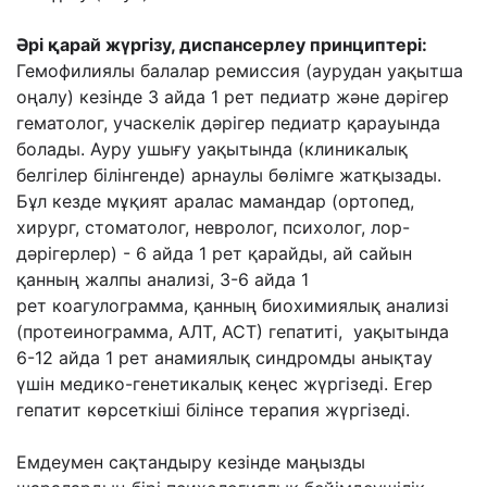
Әрі қарай жүргізу, диспансерлеу принциптері:
Гемофилиялы балалар ремиссия (аурудан уақытша
оңалу) кезінде 3 айда 1 рет педиатр
жəне дəрігер
гематолог, учаскелік дəрігер педиатр қарауында
болады. Ауру ушығу
уақытында (клиникалық
белгілер білінгенде) арнаулы бөлімге жатқызады.
Бұл кезде
мұқият аралас мамандар (ортопед,
хирург, стоматолог, невролог, психолог, лор-
дəрігерлер) - 6 айда 1 рет қарайды, ай сайын
қанның жалпы анализі, 3-6 айда 1
рет
коагулограмма, қанның биохимиялық анализі
(протеинограмма, АЛТ, АСТ) гепатиті,
уақытында
6-12 айда 1 рет анамиялық синдромды анықтау
үшін медико-генетикалық
кеңес жүргізеді. Егер
гепатит көрсеткіші білінсе терапия жүргізеді.
Емдеумен сақтандыру
кезінде маңызды