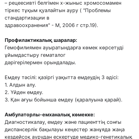
– рецеесивті белгімен х-жыныс
хромосомамен
тіркес тұқым қуалайтын ауру ( "Проблемы
стандартизации в
здравоохранения" - М, 2006 г стр.19).
Профилактикалық шаралар:
Гемофилиямен ауыратындарға көмек көрсетуді
ұйымдастыру гематалог
дəрігерілермен
орындалады.
Емдеу тəсілі: қазіргі уақытта емдеудің 3 əдісі:
1. Алдын алу.
2. Үйден емдеу.
3. Қан ағуы бойынша емдеу (қаралуына қарай).
Амбулаторлы-емханалық көмекке:
Диагностикалау, емдеу жəне пациенттің сонғы
диспансерлік бақылауы кеңестер жанұяда
жаңа
кездейсоқ аурудан ескертуде медико-генетикалық