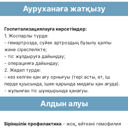
Ауруханаға жатқызу
Госпитализациялауға көрсетімдер:
1. Жоспарлы түрде:
- гемартрозда, сүйек артроздың бұзылу қалпы
жəне сіреспелікте;
- тіс жұлдыруға дайындау;
- операцияға дайындау;
2. Жедел түрде:
- кез келген қан ағу орнығуы (тері асты, ет, іш
перде қуысында, ішек-
қарында мидағы қан ағуда).
- жұлынған тіс шұнқырында қанағуы.
Алдын алуы
Біріншілік профилактика
- жоқ, өйткені гемофилия