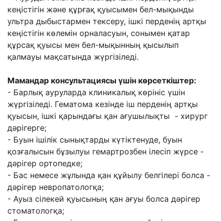
кеңістігін жəне құрғақ қуысымен бел-
мықынды
ультра дыбыстармен тексеру, ішкі перденің артқы
кеңістігін көлемін
орналасуын, сонымен қатар
құрсақ қуысы мен бел-мықынның қысылып
қалмауы
мақсатында жүргізіледі.
Мамандар консультациясы үшін көрсеткіштер:
- Барлық ауруларда клиникалық көрініс үшін
жүргізіледі. Гематома кезінде іш перденің
артқы
қуысын, ішкі қарындағы қан ағушылықты - хирург
дəрігерге;
- Буын ішілік сынықтарды күтіктенуде, буын
қозғалысын бұзылуы гемартрозбен ілесіп
жүрсе -
дəрігер ортопедке;
- Бас немесе жұлында қан құйылу белгілері болса -
дəрігер невропатологқа;
- Ауыз сілекей қуысының қан ағуы болса дəрігер
стоматологқа;