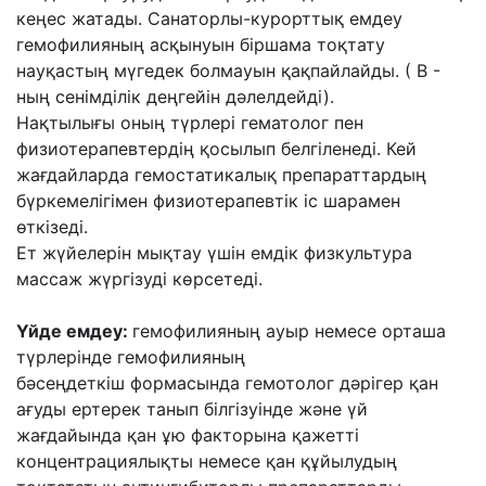
кеңес жатады.
Санаторлы-курорттық емдеу
гемофилияның асқынуын біршама тоқтату
науқастың
мүгедек болмауын қақпайлайды. ( В -
ның сенімділік деңгейін дəлелдейді).
Нақтылығы
оның түрлері гематолог пен
физиотерапевтердің қосылып белгіленеді. Кей
жағдайларда
гемостатикалық препараттардың
бүркемелігімен физиотерапевтік іс шарамен
өткізеді.
Ет жүйелерін мықтау үшін емдік физкультура
массаж жүргізуді көрсетеді.
Үйде емдеу:
гемофилияның ауыр немесе орташа
түрлерінде гемофилияның
бəсеңдеткіш
формасында гемотолог дəрігер қан
ағуды ертерек танып білгізуінде жəне үй
жағдайында
қан ұю факторына қажетті
концентрациялықты немесе қан құйылудың