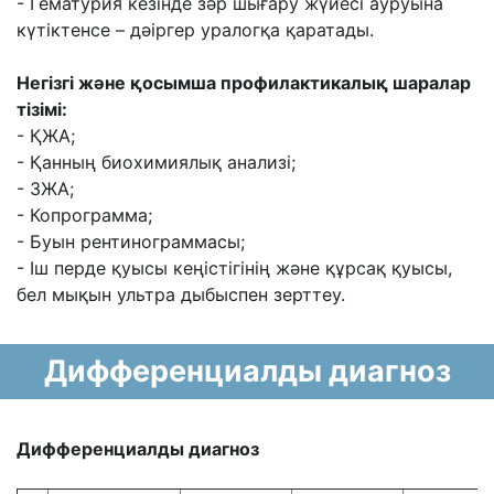
- Гематурия кезінде зəр шығару жүйесі ауруына
күтіктенсе – дəіргер уралогқа қаратады.
Негізгі жəне қосымша профилактикалық шаралар
тізімі:
- ҚЖА;
- Қанның биохимиялық анализі;
- ЗЖА;
- Копрограмма;
- Буын рентинограммасы;
- Іш перде қуысы кеңістігінің жəне құрсақ қуысы,
бел мықын ультра дыбыспен зерттеу.
Дифференциалды диагноз
Дифференциалды диагноз