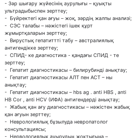
- Зəр шығару жүйесінің аурулығы – қуықты
ультрадыбыспен зерттеу;
- Бүйректегі қан ағуы – жоқ, зəрдің жалпы анализі;
- СЭС талабы – нəжістегі ішек құрт
жұмыртқаларын зерттеу;
- Вирустық гепатиттті табу – австралиялық
антигендікке зерттеу;
- СПИД- ке диагностика - қандағы СПИД - те
зерттеу;
- Гепатит диагностикасы – билирубинді анықтау;
- Гепатит диагностикасы АЛТ пен АСТ – ны
анықтау;
- Гепатит диагностикасы – hbs ag . anti HBS , anti
HB Cor , anti HCV (ИФА)
антигендерді анықтау;
- Жабық қан ағу диагностикасы – нəжістен жабық
қан ағуын зерттеу;
- Неврологиялық бұзылуда невропатолог
консультациясы;
- Нервологиялық ауырудың жоқтығына –