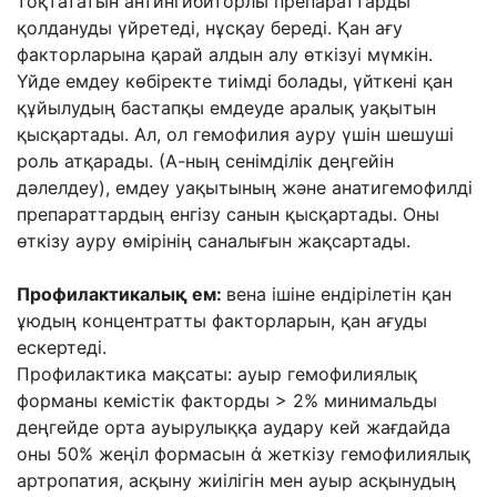
тоқтататын
антингибиторлы препараттарды
қолдануды үйретеді, нұсқау береді.
Қан ағу
факторларына қарай алдын алу өткізуі мүмкін.
Үйде емдеу көбіректе тиімді болады, үйткені қан
құйылудың бастапқы емдеуде аралық
уақытын
қысқартады. Ал, ол гемофилия ауру үшін шешуші
роль атқарады. (А-ның
сенімділік деңгейін
дəлелдеу), емдеу уақытының жəне анатигемофилді
препараттардың
енгізу санын қысқартады. Оны
өткізу ауру өмірінің саналығын жақсартады.
Профилактикалық ем:
вена ішіне ендірілетін қан
ұюдың концентратты факторларын,
қан ағуды
ескертеді.
Профилактика мақсаты: ауыр гемофилиялық
форманы кемістік факторды > 2%
минимальды
деңгейде орта ауырулыққа аудару кей жағдайда
оны 50% жеңіл формасын
ά жеткізу гемофилиялық
артропатия, асқыну жиілігін мен ауыр асқынудың