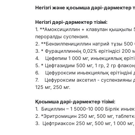
Негізгі жəне қосымша дəрі-дəрмектер ті
Негізгі дəрі-дəрмектер тізімі:
1. **Амоксициллин + клавулан қышқылы 50
пероралды суспензия.
2. **Бензилпенициллин натрий тұзы 500 
3. * Фурациллиннің 0,02% ерітіндісі 200 м
4. Цефепим 1 000 мг, иньекциялық ерітін
5. * Цефтазидим 500 мг, 1 гр, 2 гр флак
6. Цефуроксим иньекциялық ерітіндіні д
7. Цефуроксим аксетил - суспензияны д
125 мг, 250 мг.
Қосымша дəрі-дəрмектер тізімі:
1. Бициллин – 1 5000-10 000 Бірлік инье
2. *Эритромицин 250 мг, 500 мг, таблетк
3. Цефтриаксон 250 мг, 500 мг, 1 000 мг