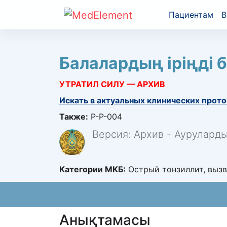
Пациентам
В
Балалардың іріңді 
УТРАТИЛ СИЛУ — АРХИВ
Искать в актуальных клинических прото
Также:
P-P-004
Версия: Архив - Аурулард
Категории МКБ:
Острый тонзиллит, вызв
Анықтамасы