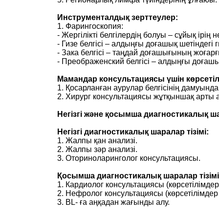
Инструменталдық зерттеулер:
1. Фарингоскопия:
- Жергілікті белгілердің болуы – сұйық ірің
- Гизе белгісі – алдыңғы доғашық шетіндегі 
- Зака белгісі – таңдай доғашығының жоғарғы 
- Преображенский белгісі – алдыңғы доғаш
Мамандар консультациясы үшін көрсетіл
1. Қосарланған аурулар белгісінің дамуында
2. Хирург консультациясы жұтқыншақ арты а
Негізгі жəне қосымша диагностикалық ша
Негізгі диагностикалық шаралар тізімі:
1. Жалпы қан анализі.
2. Жалпы зəр анализі.
3. Оториноларинголог консультациясы.
Қосымша диагностикалық шаралар тізімі
1. Кардиолог консультациясы (көрсетілімде
2. Нефролог консультациясы (көрсетілімде
3. BL- ға аңқадан жағынды алу.