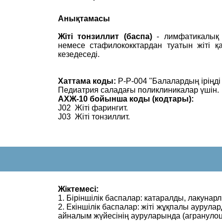
Анықтамасы
Жіті тонзиллит (баспа)
- лимфатикалық
немесе
стафилококктардан туатын жіті қа
кезедеседі.
Хаттама коды:
P-P-004 "Балалардың іріңді
Педиатрия саладағы поликлиникалар үшін.
АХЖ-10 бойынша коды (кодтары):
J02 Жіті фарингит.
J03 Жіті тонзиллит.
Жіктемесі:
1. Біріншілік баспалар: катаралды, лакунар
2. Екіншілік баспалар: жіті жұқпалы аурул
айналым жүйесінің
ауруларында (агранулоц