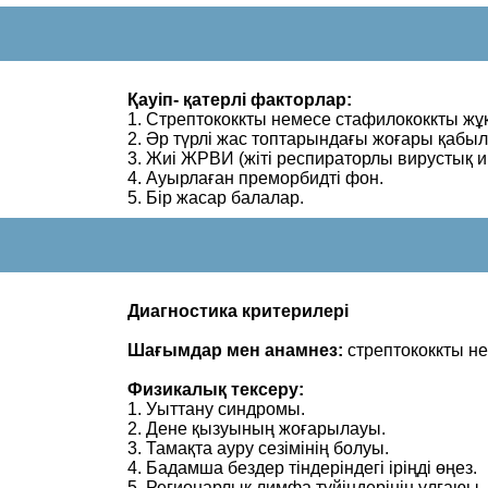
Қауіп- қатерлі факторлар:
1. Стрептококкты немесе стафилококкты жұ
2. Әр түрлі жас топтарындағы жоғары қаб
3. Жиі ЖРВИ (жіті респираторлы вирустық 
4. Ауырлаған преморбидті фон.
5. Бір жасар балалар.
Диагностика критерилері
Шағымдар мен анамнез:
стрептококкты н
Физикалық тексеру:
1. Уыттану синдромы.
2. Дене қызуының жоғарылауы.
3. Тамақта ауру сезімінің болуы.
4. Бадамша бездер тіндеріндегі іріңді өңез.
5. Регионарлық лимфа түйіндерінің ұлғаюы.