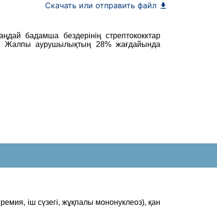
Скачать или отправить файл
таңдай бадамша бездерінің стрептококктар
. Жалпы аурушылықтың 28% жағдайында
ремия, іш сүзегі, жұқпалы мононуклеоз), қан