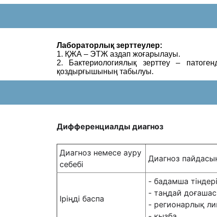
Лабораторлық зерттеулер:
1. ҚЖА – ЭТЖ аздап жоғарылауы.
2. Бактериологиялық зерттеу – патоге
қоздырғышының табылуы.
Дифференциалды диагноз
Диагноз немесе ауру
Диагноз пайдасы
себебі
- бадамша тіндері
- таңдай доғашас
Іріңді баспа
- регионарлық ли
- қызба.