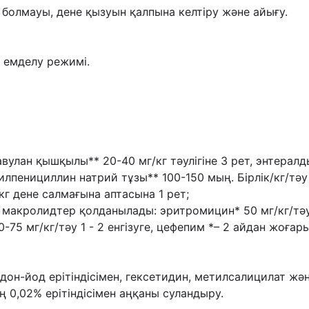
 болмауы, дене қызуын қалпына келтіру
жəне айығу.
п емделу режимі.
вулан қышқылы** 20-40 мг/кг тəулігіне 3 рет,
энтералд
зилпенициллин натрий тұзы** 100-150 мың.
Бірлік/кг/тəу
 кг
дене салмағына аптасына 1 рет;
, макролидтер қолданылады: эритромицин*
50 мг/кг/тə
20-75
мг/кг/тəу 1 - 2 енгізуге, цефепим *– 2 айдан жоғар
он-йод ерітіндісімен, гексетидин,
метилсалицилат жə
ң 0,02% ерітіндісімен аңқаны суландыру.