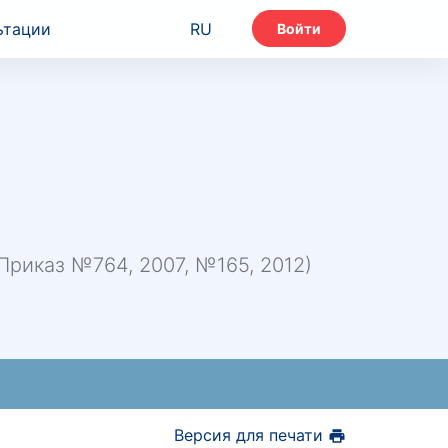
ьтации
RU
Войти
риказ №764, 2007, №165, 2012)
Версия для печати