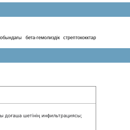
тобындағы бета-гемолиздік стрептококктар
ғы доғаша шетінің инфильтрациясы;