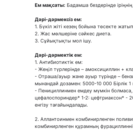
Ем мақсаты:
Бадамша бездерінде іріңнің
Дəрі-дəрмексіз ем:
1. Бүкіл жіті кезең бойына төсекте жаты
2. Жас мөлшеріне сəйкес диета.
3. Сұйықтықты мол ішу.
Дəрі-дəрмектік ем:
1. Антибиотиктік ем:
- Жеңіл түрлерінде – амоксициллин + кла
- Отраша/ауыр жəне ауыр түрінде – бен
мынандай дозамен: 5000-10 000 Бірлік 1
- Пенициллинмен емдеу мүмкін болмаса
цефалоспориндер* 1-2: цефтриаксон* - 
енгізу
тағайындалады.
2. Аллантоинмен комбинирленген поливид
комбинирленген құрамның
фурациллинні