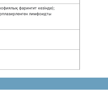
офиялық фарингит кезінде);
ерплазирленген лимфоидты