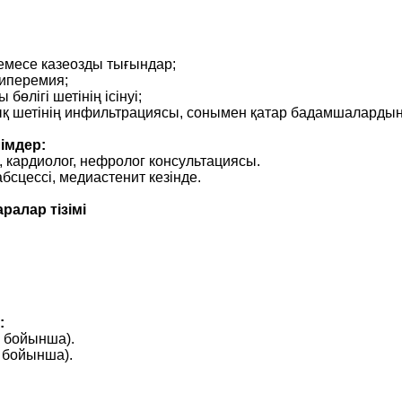
 немесе казеозды тығындар;
гиперемия;
бөлігі шетінің ісінуі;
ық шетінің инфильтрациясы,
сонымен қатар бадамшалардың д
імдер:
, кардиолог, нефролог консультациясы.
бсцессі, медиастенит кезінде.
ралар тізімі
:
р бойынша).
р бойынша).