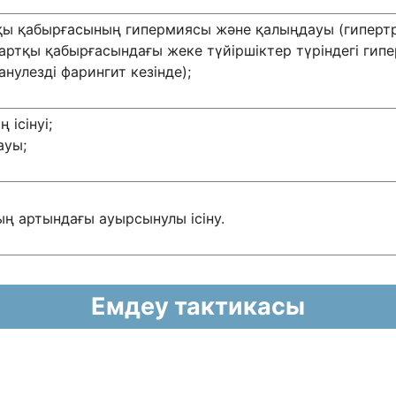
қы қабырғасының гипермиясы жəне қалыңдауы (гипертр
артқы қабырғасындағы жеке түйіршіктер түріндегі гип
нулезді фарингит кезінде);
 ісінуі;
ауы;
ың артындағы ауырсынулы ісіну.
Емдеу тактикасы