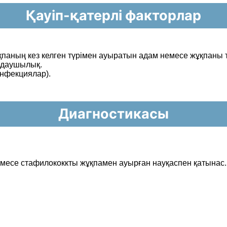
Қауіп-қатерлі факторлар
қпаның кез келген түрімен ауыратын адам
немесе жұқпаны
ылдаушылық.
инфекциялар).
Диагностикасы
емесе стафилококкты жұқпамен ауырған науқаспен қатынас.