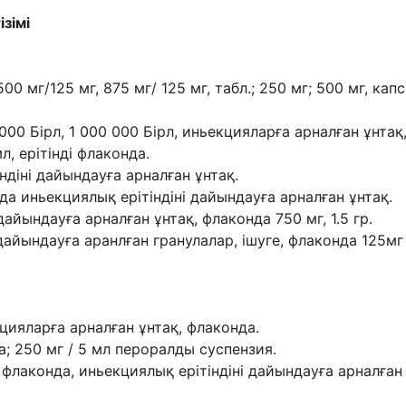
зімі
0 мг/125 мг, 875 мг/ 125 мг, табл.; 250 мг; 500
мг, капс
000 Бірл, 1 000 000 Бірл, иньекцияларға арналған
ұнтақ
л, ерітінді флаконда.
діні дайындауға арналған ұнтақ.
онда иньекциялық ерітіндіні дайындауға арналған
ұнтақ.
айындауға арналған ұнтақ, флаконда 750 мг, 1.5
гр.
айындауға аранлған гранулалар, ішуге, флаконда
125мг
кцияларға арналған ұнтақ, флаконда.
а; 250 мг / 5 мл пероралды суспензия.
, флаконда, иньекциялық ерітіндіні дайындауға
арналған 