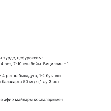
ы түрде, цефуроксим;
 4 рет, 7-10 күн бойы. Бициллин – 1
у 4 рет қабыладуға, 1-2 буынды
ы балаларға 50 мг/кг/тəу 3 рет
не эфир майлары қоспаларымен