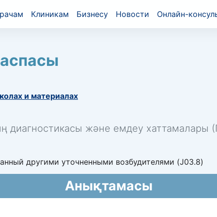
рачам
Клиникам
Бизнесу
Новости
Онлайн-консул
баспасы
колах и материалах
ың диагностикасы және емдеу хаттамалары (П
анный другими уточненными возбудителями (J03.8)
Анықтамасы