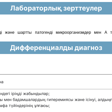
Лабораторлық зерттеулер
нді жəне шартты патогенді микроорганизмдер мен А
Дифференциалды диагноз
на
ндегі іріңді жабындылар;
ы мен бадамшалардың гиперемиясы жəне ісінуі, алдың
мфа түйіндерінің ұлғаюы;