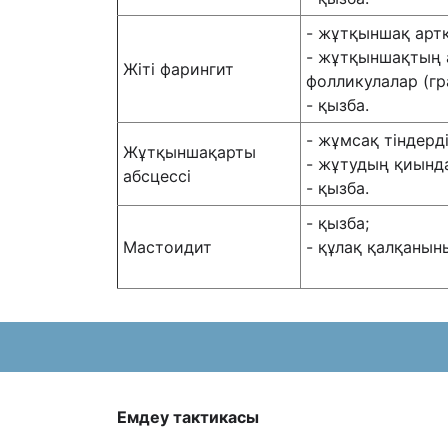
- жұтқыншақ арт
- жұтқыншақтың 
Жіті фарингит
фолликулалар (гра
- қызба.
- жұмсақ тіндердің
Жұтқыншақарты
- жұтудың қиынд
абсцессі
- қызба.
- қызба;
Мастоидит
- құлақ қалқанын
Емдеу тактикасы