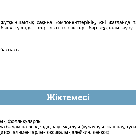
 жұтқыншақтық сақина
компоненттерінің, жиі жағдайда 
быну түріндегі жергілікті көріністері бар жұқпалы
ауру
 баспасы"
Жіктемесі
лық, фолликулярлы.
арда бадамша бездердің зақымдалуы (күл
ауруы, жəншау, туля
итоз, алиментарлы-токсикалық алейкия, лейкоз).