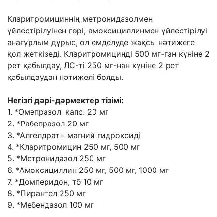
Кларитромициннің метронидазолмен
үйлестірілуінен гөрі, амоксициллинмен үйлестірілуі
анағұрлым дұрыс, ол емделуде жақсы нəтижеге
қол жеткізеді. Кларитромицинді 500 мг-ган күніне 2
рет қабылдау, ЛС-ті 250 мг-нан күніне 2 рет
қабылдаудан нəтижелі болды.
Негізгі дəрі-дəрмектер тізімі:
1. *Омепразол, капс. 20 мг
2. *Рабепразол 20 мг
3. *Алгелдрат+ магний гидроксиді
4. *Кларитромицин 250 мг, 500 мг
5. *Метронидазол 250 мг
6. *Амоксициллин 250 мг, 500 мг, 1000 мг
7. *Домперидон, тб 10 мг
8. *Пирантел 250 мг
9. *Мебендазол 100 мг