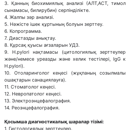
3. Қанның биохимиялық анализі (АЛТ,АСТ, тимол
сынамасы, билирубин) серпінділікте.
4. Жалпы зəр анализі.
5. Нəжісте ішек құртының болуын зерттеу.
6. Копрограмма.
7. Диастазды анықтау.
8. Құрсақ қуысы ағзаларын УДЗ.
9. Н.pylori нақтамасы (цитологиялық зерттеулер
жəне/немесе уреазды жəне хелик тестілері, IgG к
Н.pylori).
10. Отоларинголог кеңесі (жұқпаның созылмалы
ошақтарын санациялауға).
11. Стоматолог кеңесі.
12. Невропатолог кеңесі.
13. Электроэнцефалография.
14. Реоэнцефалография.
Қосымша диагностикалық шаралар тізімі:
1. Гистологиялық зерттеулер.