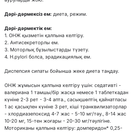
Дəрі-дəрмексіз ем:
диета, режим.
Дəрі-дəрмектік ем:
1. ОНЖ қызметін қалпына келтіру.
2. Антисекреторлы ем.
3. Моторлық бұзылыстарды түзету.
4. H.pylori болса, эрадикациялық ем.
Диспепсия сипаты бойынша жеке диета таңдау.
ОНЖ жұмысын қалпына келтіру үшін: седативті -
валериана 1 тамшы/бір жасқа немесе 1 таблеткадан
күніне 2-3 рет - 3-4 апта., сасықшөптің қайнатпасы
1 ас қасықпен күніне 3 рет, кіші транквилизаторлар
- хлордиазепоксид 4-7 жас - 5-10 мг/тəу., 8-14 жас
10-20 мг, 15-тен жоғары - 20-30 мг/тəулігіне.
Моториканы қалпына келтіру: домперидон* 0,25-