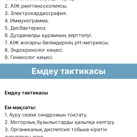
2. АІЖ рентгеноскопиясы.
3. Электрокардиография.
4. Иммунограмма.
5. Дисбактериоз.
6. Дуоденалды құрамның зерттелуі.
7. АІЖ жоғарғы бөлімдерінің рН-метриясы.
8. Эндокринолог кеңесі.
9. Гинеколог кеңесі.
Емдеу тактикасы
Емдеу тактикасы
Ем мақсаты:
1. Ауру сезімі синдромын тоқтату.
2. Моторлық бұзылыстарды қалыпқа келтіру.
3. Органикалық диспепсия тобына кіретін
ауруларды жою.