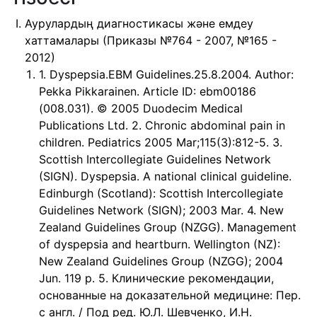
Аурулардың диагностикасы және емдеу
хаттамалары (Приказы №764 - 2007, №165 -
2012)
1. Dyspepsia.EBM Guidelines.25.8.2004. Author:
Pekka Pikkarainen. Article ID: ebm00186
(008.031). © 2005 Duodecim Medical
Publications Ltd. 2. Chronic abdominal pain in
children. Pediatrics 2005 Mar;115(3):812-5. 3.
Scottish Intercollegiate Guidelines Network
(SIGN). Dyspepsia. A national clinical guideline.
Edinburgh (Scotland): Scottish Intercollegiate
Guidelines Network (SIGN); 2003 Mar. 4. New
Zealand Guidelines Group (NZGG). Management
of dyspepsia and heartburn. Wellington (NZ):
New Zealand Guidelines Group (NZGG); 2004
Jun. 119 p. 5. Клинические рекомендации,
основанные на доказательной медицине: Пер.
с англ. / Под ред. Ю.Л. Шевченко, И.Н.