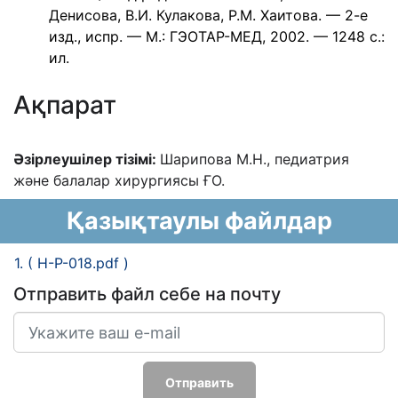
Денисова, В.И. Кулакова, Р.М. Хаитова. — 2-е
изд., испр. — М.: ГЭОТАР-МЕД, 2002. — 1248 с.:
ил.
Ақпарат
Əзірлеушілер тізімі:
Шарипова М.Н., педиатрия
жəне балалар хирургиясы ҒО.
Қазықтаулы файлдар
1. ( H-P-018.pdf )
Отправить файл себе на почту
Отправить