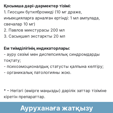
Қосымша дəрі-дəрмектер тізімі:
1. Гиосцин бутилбромиді (10 мг драже,
инъекцияларға арналған ертінді: 1 мл ампулада,
свечалар 10 мг)
2. Павлов микстурасы 200 мл
3. Сасықшөп экстаркты 20 мл
Ем тиімділігінің индикаторлары:
- ауру сезімі мен диспепсиялық синдромдарды
тоқтату;
- психоэмоционалдық статусты қалпына келтіру;
- органикалық патологияны жою.
* – Негізгі (өмірге маңызды) дəрілік заттар тізіміне
кіретін препараттар.
Ауруханаға жатқызу