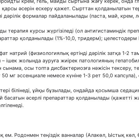
ероидты крем, гель, майды сыртына жағу керек, онда
г
 қарсы əсерін ескеру
қажет. Сырттан қолданылатын те
і дəрілік формалар пайдаланылады (паста, май, крем, л
ы терапия курсы жүргізіледі (ол
антигистаминдік пре
раттар қолданылады (1%-10,0, тридерм); целестодерм Г
ат натрий (физиологиялық ертінді дəрілік затқа
1-2 та
н – ішек жолында
ауруға жиірек патологияның гепатобил
 сынама, осы топта дисбактериозға нəжісін тексеру,
т
г 50 мг
эссенциале немесе күніне 1-3 рет 50,0 капсула)
ері білінеді,
ұйқы бұзылады, ондайда қосымша седация
үй басатын əсерлі препараттар қолданылады (қажетті
жа
лгіленеді.
 ем. Родонмен теңіздік ванналар (Алакөл,
Ыстық көл, Ө