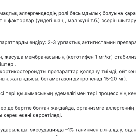
мақтық аллергендердің
ролі басымдылық болуына қарай
тін факторлар (үйдегі шаң , мал жүні т.б.) əсерін шығару
епараттарды ендіру: 2-3
ұрпақтық антигистамин препарат
н, жасуша мембранасының (кетотифен 1 мг/кг)
стабили
іштері.
 кортикостероидты препараттар
қолдану тиімді, өйтке
ның жағындысы, бетаметазон дипропенад 15-20 мг).
сі тері қышымасының үдемелігімен тері
процессінің ке
і
ріде бөртпе болған жағдайда, организмге
аллергеннің
 керек екені көрсетіледі.
 аударылады:
экссудацияда –1% танинмен ылғалдау, одан 