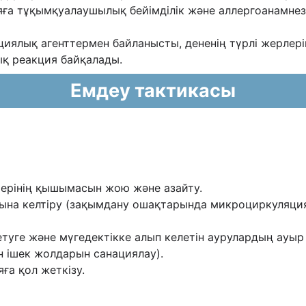
яға тұқымқуалаушылық бейімділік жəне
аллергоанамнез
иялық агенттермен байланысты, дененің түрлі
жерлері
ық реакция
байқалады.
Емдеу тактикасы
 терінің қышымасын жою жəне азайту.
пына келтіру (зақымдану ошақтарында
микроциркуляция
етуге жəне мүгедектікке алып келетін аурулардың
ауыр
н ішек жолдарын санациялау).
ға қол жеткізу.