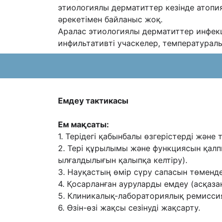
этиологиялы дерматиттер кезінде атопи
əрекетімен байланыс жоқ.
Аралас
этиологиялы дерматиттер инфекц
инфильтативті учаскелер, температурал
Емдеу тактикасы
Ем мақсаты:
1. Терідегі қабынбалы өзгерістерді жəне
2. Тері құрылымы жəне функциясын қал
ылғалдылығын қалыпқа келтіру).
3. Науқастың өмір сүру сапасын төменд
4. Қосарланған ауруларды емдеу (асқаза
5. Клиникалық-лабораториялық ремиссия
6. Өзін-өзі жақсы сезінуді жақсарту.