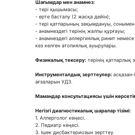
Шағымдар мен анамнез:
- тері қышымасы;
- ерте басталу (2 жасқа дейін);
- тері
қатпарының зақымдануы, сонымен б
- анамнездегі терінің жалпы құрғауы;
- анамнездегі аллергиялық ринит немес
кез келген атопиялық ауырулары.
Физикалық тексеру:
терінің қатпарлық з
Инструменталдық зерттеулер:
асқазан
ағзаларын УДЗ.
Мамандар консультациясы үшін көрсет
Негізгі диагностикалық шаралар тізімі:
1. Аллерголог кеңесі.
2. Педиатр кеңесі.
3. Ішек дисбактериозын зерттеу.