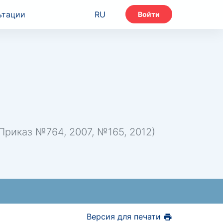
ьтации
RU
Войти
риказ №764, 2007, №165, 2012)
Версия для печати