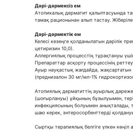
Дəрі-дəрмексіз ем
Атопикалық дерматит қалыптасуында та
тамақ рационынан
алып тастау. Жіберіле
Дəрі-дəрмектік ем
Келесі кезеңге қолданылатын дəрілік пр
цетиризин 10,0).
Аллергиялық процесстің тұрақтануы үші
Препараттар асқорту процессінің
реттеу
Ауыр науқастық жағдайда, жақсартатын
(преднизалон 30 мг/мл-1%
гидрокортизо
Атопиялық дерматиттің ауырлық дəреже
(шоғырлануы) ұйқының бұзылуымен, тер
инфекциясының болуымен анықталады, те
шаю керек, энтеросорбенттерді
қолдануы
Сыртқы терапиялық белгіге үлкен көңіл