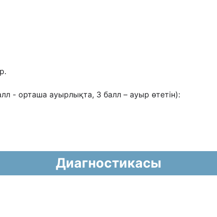
р.
 балл - орташа ауырлықта, 3 балл – ауыр
өтетін):
Диагностикасы