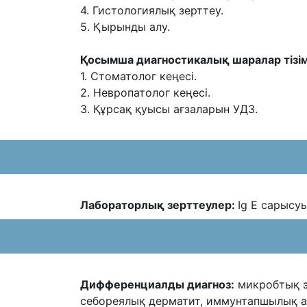
4. Гистологиялық зерттеу.
5. Қырынды алу.
Қосымша диагностикалық шаралар тізім
1. Стоматолог кеңесі.
2. Невропатолог кеңесі.
3. Құрсақ қуысы ағзаларын УДЗ.
Лабораторлық зерттеулер:
Іg Е сарысу
Дифференциалды диагноз:
микробтық э
себореялық дерматит, иммунтапшылық
а