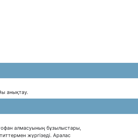
йы анықтау.
тофан алмасуының бұзылыстары,
титтермен жүргізеді.
Аралас