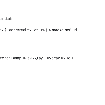
еткіші;
ы (1 дəрежелі туыстығы) 4 жасқа
дейінгі
тологияларын анықтау – құрсақ қуысы