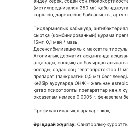
өңдеу
керек, содан соң глюкокортикост
(метилпреднизалон 250 мг) қабындыруға
көрінісін, дəрежесіне
байланысты, əртүрл
Пиодермиялық қабынуда, антибактериялд
сыртқа (комбинированный)
құрама препа
15мг, 0,1 май / мазь.
Десенсибилизациялық мақсатта тиосульф
Атопиялық дерматит асқынғанда асқаза
атқарады,
сондықтан бауырдан алынатын
болады, содан соң гепатопротектор (1 м
препарат
(панкреатин 0,5 мг) белгіленеді.
Кейбір ауруларда ОНЖ – жағынан өзгеріст
қатар
психотропты препараттар көңіл к
оксазепам немесе 0,0005 г. феназепам бе
Профилактикалық шаралар: жоқ.
Әрі қарай жүргізу:
Санаторлық-курорттық