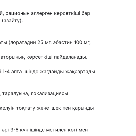
, рационын аллерген көрсеткіші бар
 (азайту).
ы (лоратадин 25 мг, эбастин 100 мг,
заторының көрсеткіші пайдаланады.
ні 1-4 апта ішінде жағдайды жақсартады
ң таралуына, локализациясы
 келуін тоқтату жəне ішек пен қарынды
əрі 3-6 күн ішінде метилен көгі мен