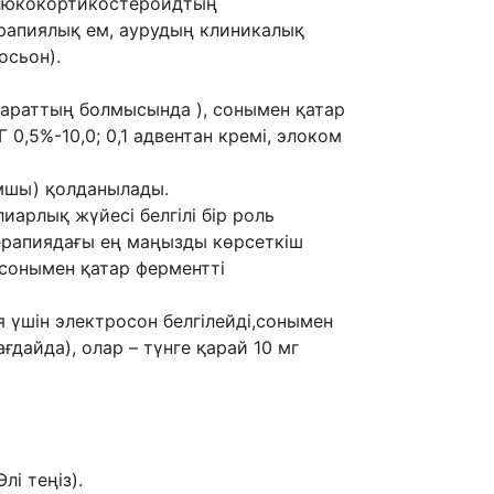
люкокортикостероидтың
рапиялық ем, аурудың клиникалық
осьон).
параттың болмысында ), сонымен қатар
 0,5%-10,0; 0,1
адвентан кремі, элоком
мшы) қолданылады.
иарлық жүйесі белгілі бір роль
ерапиядағы ең маңызды көрсеткіш
, сонымен қатар ферментті
 үшін электросон белгілейді,сонымен
ғдайда), олар – түнге қарай 10 мг
лі теңіз).