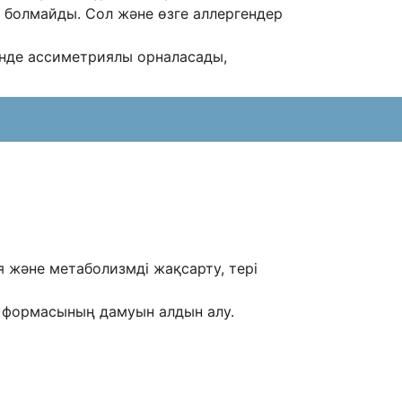
 болмайды. Сол жəне өзге аллергендер
нде ассиметриялы орналасады,
 жəне метаболизмді жақсарту, тері
 формасының дамуын алдын алу.