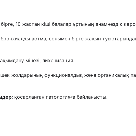
ірге, 10 жастан кіші балалар ұртының анамнездік
көрс
е
бронхиалды астма, сонымен бірге жақын туыстарындағ
ақымдану мінезі, лихенизация.
-ішек жолдарының функционалдық жəне
органикалық па
імдер:
қосарланған патологияға байланысты.