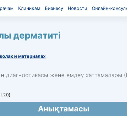
рачам
Клиникам
Бизнесу
Новости
Онлайн-консул
лы дерматиті
колах и материалах
ың диагностикасы және емдеу хаттамалары (П
(L20)
Анықтамасы