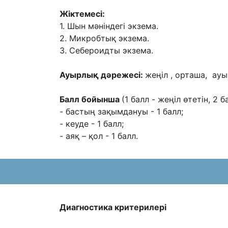
Жіктемесі:
1. Шын мəніндегі экзема.
2. Микробтық экзема.
3. Себероидты экзема.
Ауырлық дəрежесі:
жеңіл , орташа, ауы
Балл бойынша
(1 балл - жеңіл өтетін, 2
- бастың зақымдануы - 1 балл;
- кеуде - 1 балл;
- аяқ – қол - 1 балл.
Диагностика критерилері