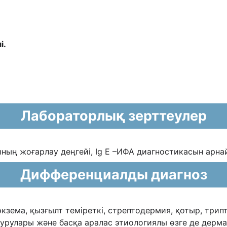
і.
Лабораторлық зерттеулер
ының жоғарлау деңгейі, Іg Е –ИФА
диагностикасын арна
Дифференциалды диагноз
кзема, қызғылт теміреткі, стрептодермия,
қотыр, трип
урулары жəне басқа аралас этиологиялы өзге де дерма