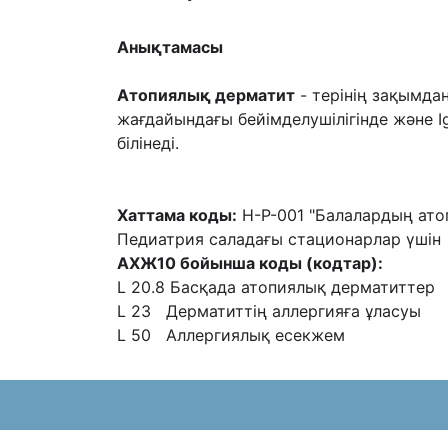
Анықтамасы
Атопиялық дерматит
- терінің зақымда
жағдайындағы
бейімделушілігінде жəне 
білінеді.
Хаттама коды:
H-P-001 "Балалардың ато
Педиатрия саладағы
стационар
лар
үшін
АХЖ10 бойынша коды (кодтар):
L 20.8 Басқада атопиялық дерматиттер
L 23 Дерматиттің аллергияға ұласуы
L 50 Аллергиялық есекжем