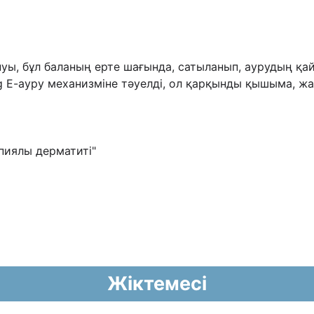
нуы, бұл баланың ерте шағында,
сатыланып, аурудың қай
Ig Е-ауру механизміне тəуелді, ол қарқынды қышыма,
жа
пиялы дерматиті"
Жіктемесі