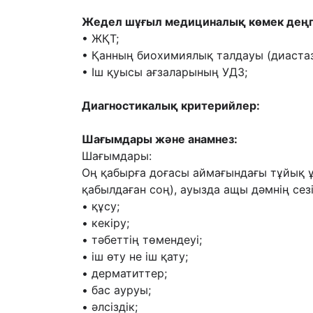
Жедел шұғыл медициналық көмек деңге
• ЖҚТ;
• Қанның биохимиялық талдауы (диастаз
• Іш қуысы ағзаларының УДЗ;
Диагностикалық критерийлер:
Шағымдары және анамнез:
Шағымдары:
Оң қабырға доғасы аймағындағы тұйық ұ
қабылдаған соң), ауызда ащы дәмнің сезіл
• құсу;
• кекіру;
• тәбеттің төмендеуі;
• іш өту не іш қату;
• дерматиттер;
• бас ауруы;
• әлсіздік;