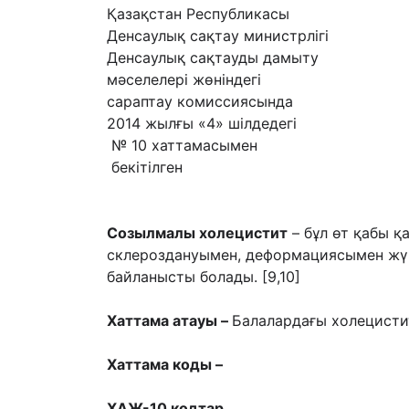
Қазақстан Республикасы
Денсаулық сақтау министрлігі
Денсаулық сақтауды дамыту
мәселелері жөніндегі
сараптау комиссиясында
2014 жылғы «4» шілдедегі
№ 10 хаттамасымен
бекітілген
Созылмалы холецистит
– бұл өт қабы 
склероздануымен, деформациясымен жүр
байланысты болады. [9,10]
Хаттама атауы –
Балалардағы холецисти
Хаттама коды –
ХАЖ-10 кодтар