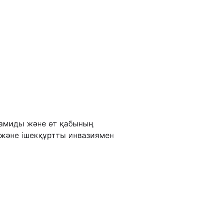
дамиды және өт қабының
 және ішекқұртты инвазиямен