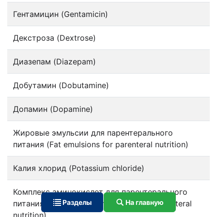
Гентамицин (Gentamicin)
Декстроза (Dextrose)
Диазепам (Diazepam)
Добутамин (Dobutamine)
Допамин (Dopamine)
Жировые эмульсии для парентерального
питания (Fat emulsions for parenteral nutrition)
Калия хлорид (Potassium chloride)
Комплекс аминокислот для парентерального
Разделы
На главную
питания (Complex of amino acids for parenteral
nutrition)