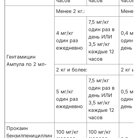
часов
часов
часов
Менее 2 кг.:
Менее 2
7,5 мг/кг
один раз в
4 мг/кг
0,4 мл/
день ИЛИ
один раз
один р
3,5 мг/кг
ежедневно
день
каждые 12
Гентамицин
часов
Ампула по 2 мл-
2 кг и более:
2 кг и 
7,5 мг/кг
один раз в
5 мг/кг
0,5 мл/
день ИЛИ
один раз
один р
3,5 мг/кг
ежедневно
день
каждые 12
часов
Прокаин
100 мг/кг
100 мг/кг
бензилпенициллин