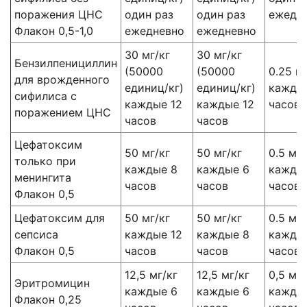
поражения ЦНС
один раз
один раз
ежедн
Флакон 0,5-1,0
ежедневно
ежедневно
30 мг/кг
30 мг/кг
Бензилпенициллин
(50000
(50000
0.25 м
для врожденного
единиц/кг)
единиц/кг)
каждые
сифилиса с
каждые 12
каждые 12
часов
поражением ЦНС
часов
часов
Цефатоксим
50 мг/кг
50 мг/кг
0.5 мл/
только при
каждые 8
каждые 6
кажды
менингита
часов
часов
часов
Флакон 0,5
Цефатоксим для
50 мг/кг
50 мг/кг
0.5 мл/
сепсиса
каждые 12
каждые 8
каждые
Флакон 0,5
часов
часов
часов
12,5 мг/кг
12,5 мг/кг
0,5 мл/
Эритромицин
каждые 6
каждые 6
кажды
Флакон 0,25