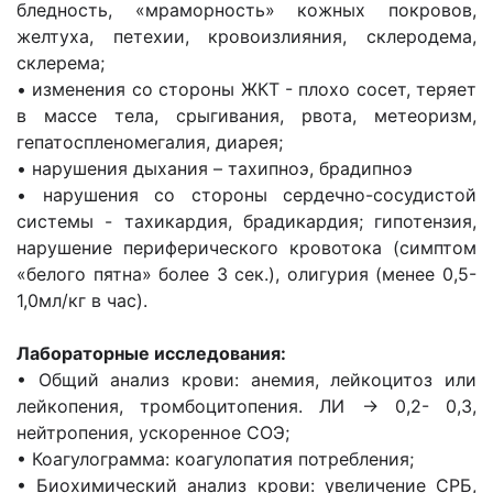
бледность, «мраморность» кожных покровов,
желтуха, петехии, кровоизлияния, склеродема,
склерема;
• изменения со стороны ЖКТ - плохо сосет, теряет
в массе тела, срыгивания, рвота, метеоризм,
гепатоспленомегалия, диарея;
• нарушения дыхания – тахипноэ, брадипноэ
• нарушения со стороны сердечно-сосудистой
системы - тахикардия, брадикардия; гипотензия,
нарушение периферического кровотока (симптом
«белого пятна» более 3 сек.), олигурия (менее 0,5-
1,0мл/кг в час).
Лабораторные исследования:
• Общий анализ крови: анемия, лейкоцитоз или
лейкопения, тромбоцитопения. ЛИ -> 0,2- 0,3,
нейтропения, ускоренное СОЭ;
• Коагулограмма: коагулопатия потребления;
• Биохимический анализ крови: увеличение СРБ,