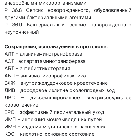
анаэробными микроорганизмами
Р 36.8 Сепсис новорожденного, обусловленный
другими бактериальными агентами
Р 36.9 Бактериальный сепсис новорожденного
неуточненный
Сокращения, используемые в протоколе:
АЛТ – аланинаминотрансфераза
АСТ– аспартатаминотрансфераза
АБТ – антибиотикотерапия
АБП – антибиотикопрофилактика
ВЖК – внутрижелудочковое кровотечение
ДИВ – дородовое излитие околоплодных вод
ДВС – диссеминированное внутрисосудистое
кровотечение
EPC – эффективный перинатальный уход
ИМП – инфекция мочевыводящих путей
ИМН – изделия медицинского назначения
КОС – кислотно-основное состояние