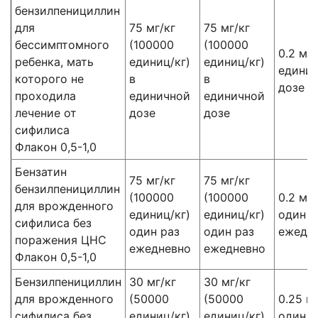
бензилпенициллин
для
75 мг/кг
75 мг/кг
бессимптомного
(100000
(100000
0.2 мл/
ребенка, мать
единиц/кг)
единиц/кг)
едини
которого не
в
в
дозе
проходила
единичной
единичной
лечение от
дозе
дозе
сифилиса
Флакон 0,5-1,0
Бензатин
75 мг/кг
75 мг/кг
бензилпенициллин
(100000
(100000
0.2 мл/
для врожденного
единиц/кг)
единиц/кг)
один р
сифилиса без
один раз
один раз
ежедн
поражения ЦНС
ежедневно
ежедневно
Флакон 0,5-1,0
Бензилпенициллин
30 мг/кг
30 мг/кг
для врожденного
(50000
(50000
0.25 м
сифилиса без
единиц/кг)
единиц/кг)
один р