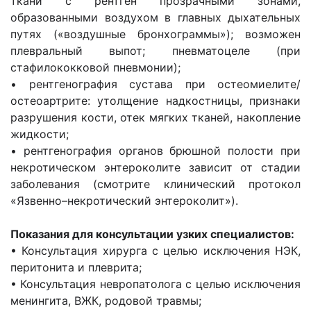
ткани с рентген прозрачными зонами,
образованными воздухом в главных дыхательных
путях («воздушные бронхограммы»); возможен
плевральный выпот; пневматоцеле (при
стафилококковой пневмонии);
• рентгенография сустава при остеомиелите/
остеоартрите: утолщение надкостницы, признаки
разрушения кости, отек мягких тканей, накопление
жидкости;
• рентгенография органов брюшной полости при
некротическом энтероколите зависит от стадии
заболевания (смотрите клинический протокол
«Язвенно–некротический энтероколит»).
Показания для консультации узких специалистов:
• Консультация хирурга с целью исключения НЭК,
перитонита и плеврита;
• Консультация невропатолога с целью исключения
менингита, ВЖК, родовой травмы;