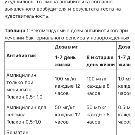
ухудшилось, то смена антибиотика согласно
выявленного возбудителя и результата теста на
чувствительность.
Таблица 1
Рекомендуемые дозы антибиотиков при
лечении бактериального сепсиса у новорожденных
Доза в мг
Доза в
Антибиотик
1-7 день
8 и старше
1-7 де
жизни
день жизни
жизни
Ампициллин
100 мг/кг
100 мг/кг
1.0 мл/
только при
каждые 12
каждые 8
каждые
менингите
часов
часов
часов
Флакон 0,5- 1,0
Ампициллин для
50 мг/кг
50 мг/кг
0.5 мл/
сепсиса
каждые 12
каждые 8
каждые
Флакон 0,5-1,0
часов
часов
часов
Бензатин