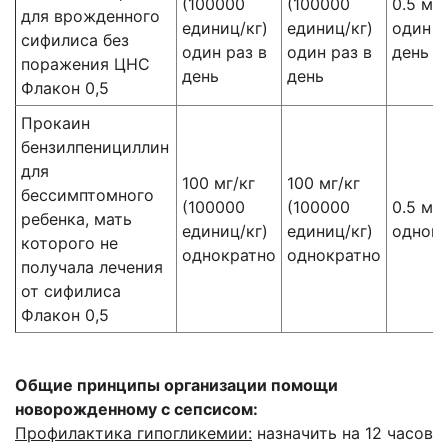
(100000
(100000
0.5 мл/
для врожденного
единиц/кг)
единиц/кг)
один р
сифилиса без
один раз в
один раз в
день
поражения ЦНС
день
день
Флакон 0,5
Прокаин
бензилпенициллин
для
100 мг/кг
100 мг/кг
бессимптомного
(100000
(100000
0.5 мл/
ребенка, мать
единиц/кг)
единиц/кг)
однок
которого не
однократно
однократно
получала лечения
от сифилиса
Флакон 0,5
Общие принципы организации помощи
новорожденному с сепсисом:
Профилактика гипогликемии:
назначить на 12 часов