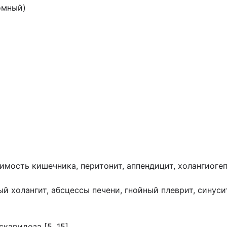
омный)
мость кишечника, перитонит, аппендицит, холангиогеп
й холангит, абсцессы печени, гнойный плеврит, синус
каридоза [5, 15]