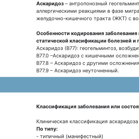
Аскаридоз
– антропонозный геогельминт
аллергическими реакциями в фазе мигр
желудочно-кишечного тракта (ЖКТ) с в
Особенности кодирования заболевания
статической
класификации болезней и
Аскаридоз (В77): геогельминтоз, возбуди
B77.0 –Аскаридоз с кишечными осложне
B77.8 – Аскаридоз с другими осложнени
B77.9 – Аскаридоз неуточненный.
Классификация заболевания или
состоя
Клиническая классификация аскаридоза [1
По типу:
- типичный (манифестный)