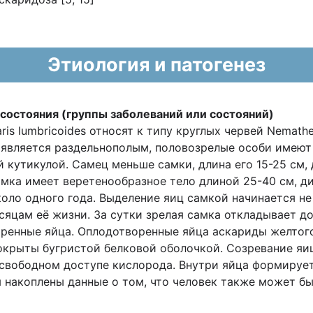
Этиология и патогенез
состояния (группы заболеваний или
состояний)
is lumbricoides относят к типу круглых червей Nemathe
нт является раздельнополым, половозрелые особи имею
 кутикулой. Самец меньше самки, длина его 15-25 см,
амка имеет веретенообразное тело длиной 25-40 см, 
оло одного года. Выделение яиц самкой начинается не
сяцам её жизни. За сутки зрелая самка откладывает до
ренные яйца. Оплодотворенные яйца аскариды желтого
окрыты бугристой белковой оболочкой. Созревание яи
 свободном доступе кислорода. Внутри яйца формирует
мя накоплены данные о том, что человек также может 