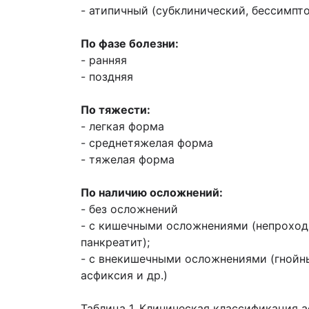
- атипичный (субклинический, бессимпт
По фазе болезни:
- ранняя
- поздняя
По тяжести:
- легкая форма
- среднетяжелая форма
- тяжелая форма
По наличию осложнений:
- без осложнений
- с кишечными осложнениями (непроходи
панкреатит);
- с внекишечными осложнениями (гнойны
асфиксия и др.)
Таблица 1. Клиническая классификация ас