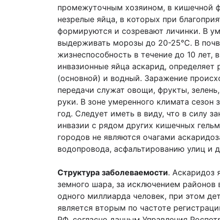
промежуточным хозяином, в кишечной ф
незрелые яйца, в которых при благопри
формируются и созревают личинки. В ум
выдерживать морозы до 20-25°С. В почв
жизнеспособность в течение до 10 лет, 
инвазионные яйца аскарид, определяет 
(основной) и водный. Заражение происх
передачи служат овощи, фрукты, зелень,
руки. В зоне умеренного климата сезон 
год. Следует иметь в виду, что в силу
инвазии с рядом других кишечных гельм
городов не являются очагами аскаридоз
водопровода, асфальтированию улиц и д
Структура заболеваемости
. Аскаридоз
земного шара, за исключением районов 
одного миллиарда человек, при этом де
является вторым по частоте регистрац
РФ, согласно данным Управления Роспотре