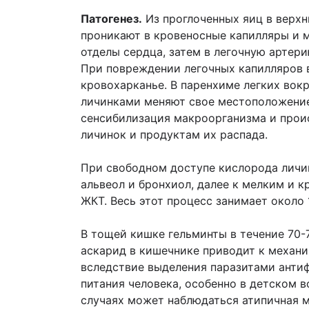
Патогенез.
Из проглоченных яиц в верхн
проникают в кровеносные капилляры и м
отделы сердца, затем в легочную артери
При повреждении легочных капилляров 
кровохарканье. В паренхиме легких вок
личинками меняют свое местоположение
сенсибилизация макроорганизма и проис
личинок и продуктам их распада.
При свободном доступе кислорода личинк
альвеол и бронхиол, далее к мелким и 
ЖКТ. Весь этот процесс занимает около 
В тощей кишке гельминты в течение 70-
аскарид в кишечнике приводит к механ
вследствие выделения паразитами анти
питания человека, особенно в детском 
случаях может наблюдаться атипичная ми