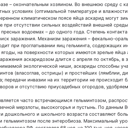
азе – окончательным хозяином. Во внешнюю среду с к
ятных условиях (оптимальной температуре и влажности
еренном климатическом поясе яйца аскарид могут зим
е при отсутствии сильных воздействий внешней среды
в пресных водоемах – до одного года. Степень контакт
риск заражения. Механизм заражения – фекально-орал
одит при проглатывании яиц гельминта, содержащих и
 ягоды, на поверхности которых имеются зрелые яйца 
заражения аскаридозом длится с апреля по октябрь, в 
 занимаемой экологической ниши, аскариды способны у
интов (власоглав, острицы) и простейших (лямблии, д
а; передачи инвазии на их территории не происходит 
воров и отсутствию приусадебных огородов, удобряемы
 является часто встречающимся гельминтозом, распрос
вечной мерзлоты, высокогорья и пустынь. По данным 
ти дошкольного и школьного возраста составляют больш
ии гельминтозом после энтеробиоза. Максимальный ур
бнадзора РФ, составлял 68 чел. на 100 тыс. чел. насел