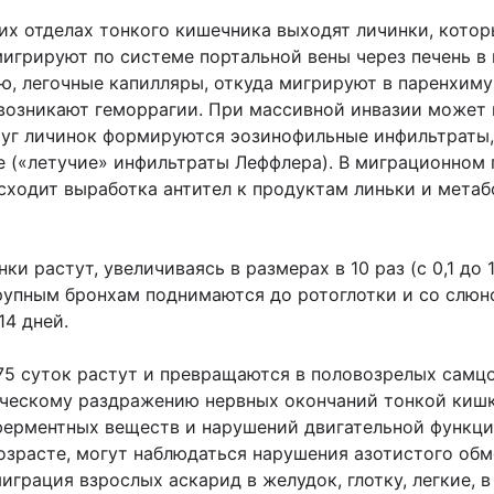
их отделах тонкого кишечника выходят личинки, котор
игрируют по системе портальной вены через печень в
ю, легочные капилляры, откуда мигрируют в паренхиму
возникают геморрагии. При массивной инвазии может 
руг личинок формируются эозинофильные инфильтраты,
 («летучие» инфильтраты Леффлера). В миграционном 
ходит выработка антител к продуктам линьки и метаб
и растут, увеличиваясь в размерах в 10 раз (с 0,1 до 
крупным бронхам поднимаются до ротоглотки и со слюн
14 дней.
75 суток растут и превращаются в половозрелых самц
ическому раздражению нервных окончаний тонкой киш
ферментных веществ и нарушений двигательной функци
возрасте, могут наблюдаться нарушения азотистого обм
грация взрослых аскарид в желудок, глотку, легкие, в