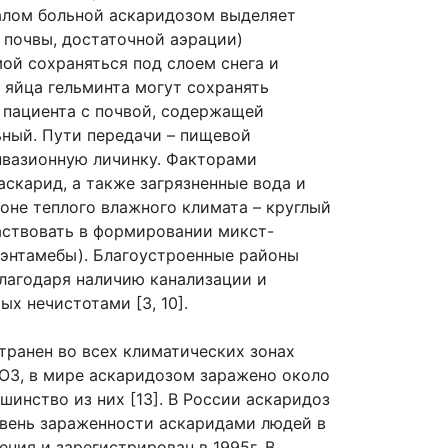
алом больной аскаридозом выделяет
 почвы, достаточной аэрации)
ой сохраняться под слоем снега и
 яйца гельминта могут сохранять
а пациента с почвой, содержащей
ьный. Пути передачи – пищевой
нвазионную личинку. Факторами
аскарид, а также загрязненные вода и
зоне теплого влажного климата – круглый
частвовать в формировании микст-
иэнтамебы). Благоустроенные районы
благодаря наличию канализации и
х нечистотами [3, 10].
транен во всех климатических зонах
ВОЗ, в мире аскаридозом заражено около
инство из них [13]. В России аскаридоз
овень зараженности аскаридами людей в
ения и зарегистрирован в 1995г. В