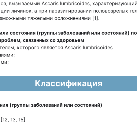
оз, вызываемый Ascaris lumbricoides, характеризующи
ации личинок, а при паразитировании половозрелых г
озможными тяжелыми осложнениями [1].
или состояния (группы заболеваний или
состояний) п
 проблем,
связанных со здоровьем
телем, которого является Ascaris lumbricoides
ниями;
ями;
Классификация
ния (группы заболеваний или
состояний)
2, 13, 15]