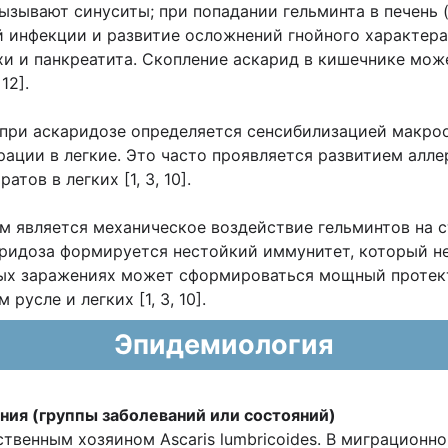
 вызывают синуситы; при попадании гельминта в печень
инфекции и развитие осложнений гнойного характера 
и и панкреатита. Скопление аскарид в кишечнике мож
12].
 при аскаридозе определяется сенсибилизацией макро
ации в легкие. Это часто проявляется развитием алле
ов в легких [1, 3, 10].
м является механическое воздействие гельминтов на 
аридоза формируется нестойкий иммунитет, который н
ных заражениях может сформироваться мощный протек
усле и легких [1, 3, 10].
Эпидемиология
ния (группы заболеваний или
состояний)
твенным хозяином Ascaris lumbricoides. В миграционно