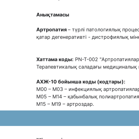
Анықтамасы
Артропатия
– түрлі патологиялық проц
қатар дегенеративті -
дистрофиялық міне
Хаттама коды:
PN-T-002 "Артропатиялар
Терапевтикалық саладағы медициналық 
АХЖ-10 бойынша коды (кодтары):
М00 – М03 – инфекциялық артропатияла
М05 – М14 – қабынбалық полиартропатия
М15 – М19 – артроздар.