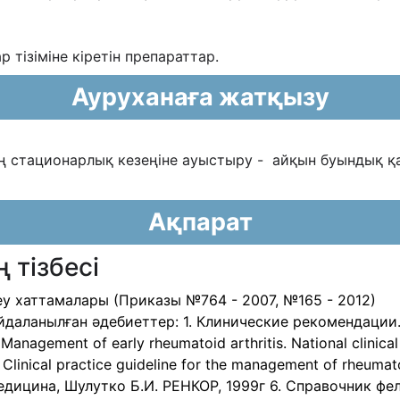
ар тізіміне кіретін препараттар.
Ауруханаға жатқызу
ң стационарлық кезеңіне ауыстыру - айқын буындық қ
Ақпарат
 тізбесі
у хаттамалары (Приказы №764 - 2007, №165 - 2012)
даланылған əдебиеттер: 1. Клинические рекомендации.
agement of early rheumatoid arthritis. National clinical g
inical practice guideline for the management of rheumatoi
едицина, Шулутко Б.И. РЕНКОР, 1999г 6. Справочник фе