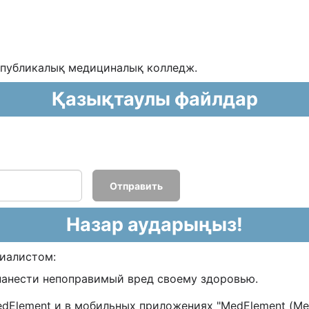
еспубликалық медициналық колледж.
Қазықтаулы файлдар
Отправить
Назар аударыңыз!
циалистом:
нанести непоправимый вред своему здоровью.
lement и в мобильных приложениях "MedElement (МедЭле