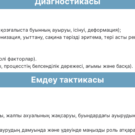
Диагностикасы
қозғалыста буынның ауыруы, ісінуі, деформация
);
низация, уыттану, сақина тəрізді эритема, тері
асты ре
рлі факторлар).
ы, процесстің белсенділік дəрежесі, ағымы жəне
басқа).
Емдеу тактикасы
ы, жалпы ахуалының жақсаруы, буындардағы ауырудың
 аурудың дамуында жəне үдеуінде маңызды роль
атқар