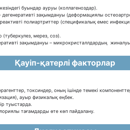
кезіндегі буындар ауруы (коллагеноздар).
 - дегенеративті зақымдануы (деформациялы
остеоартро
н реактивті полиартриттер (спецификалық емес
инфекци
(туберкулез, мерез, соз).
еративті зақымдануы – микрокристаллдардың
жиналуы
Қауіп-қатерлі факторлар
ерагенттер, токсиндер, оның ішінде темекі
компоненттер
изация), ауыр физикалық еңбек.
бір туыстарда.
олориялы тағамдарды өте көп пайдалану.