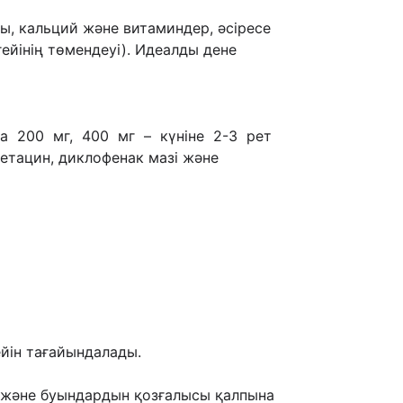
ы, кальций жəне витаминдер, əсіресе
йінің төмендеуі).
Идеалды дене
да 200 мг, 400 мг – күніне 2-3 рет
метацин, диклофенак мазі жəне
йін тағайындалады.
ы және
буындардын
қозғалысы қалпына