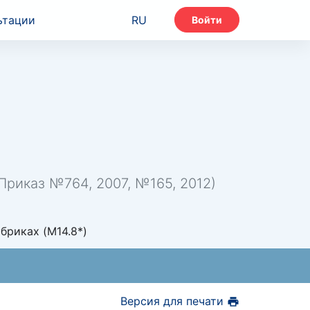
ьтации
RU
Войти
риказ №764, 2007, №165, 2012)
бриках (M14.8*)
Версия для печати