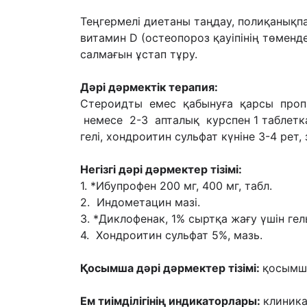
Теңгермелі диетаны таңдау, полиқанық
витамин D (остеопороз қауіпінің
төменде
салмағын ұстап тұру.
Дəрі дəрмектік терапия:
Стероидты емес қабынуға қарсы про
немесе 2-3 апталық курспен 1 таблетка
гелі,
хондроитин сульфат күніне 3-4 рет,
Негізгі дəрі дəрмектер тізімі:
1. *Ибупрофен 200 мг, 400 мг, табл.
2. Индометацин мазі.
3. *Диклофенак, 1% сыртқа жағу үшін гел
4. Хондроитин сульфат 5%, мазь.
Қосымша дəрі дəрмектер тізімі:
қ
осымша
Ем тиімділігінің индикаторлары:
клиника