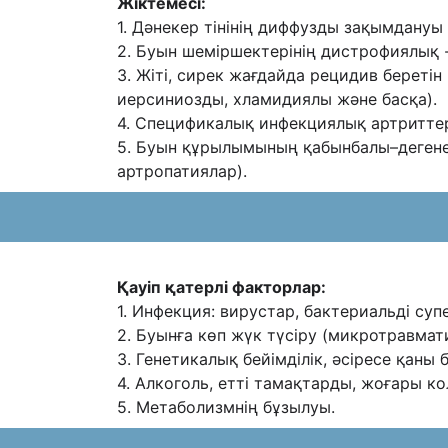
Жіктемесі:
1. Дəнекер тінінің диффузды зақымдануы 
2. Буын шеміршектерінің дистрофиялық
3. Жіті, сирек жағдайда рецидив береті
иерсиниозды, хламидиялы жəне басқа).
4. Спецификалық инфекциялық артриттер 
5. Буын құрылымының қабынбалы–деген
артропатиялар).
Қауіп қатерлі факторлар:
1. Инфекция: вирустар, бактериальді суп
2. Буынға көп жүк түсіру (микротравмат
3. Генетикалық бейімділік, əсіресе қаны 
4. Алкоголь, етті тамақтарды, жоғары к
5. Метаболизмнің бұзылуы.