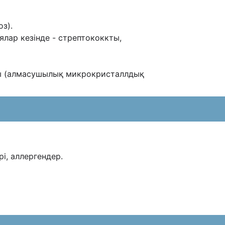
з).
ялар кезінде - стрептококкты,
 (алмасушылық микрокристаллдық
і, аллергендер.