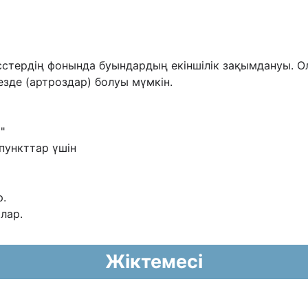
есстердің фонында буындардың
екіншілік зақымдануы. О
зде (артроздар) болуы мүмкін.
"
пункттар үшін
р.
лар.
Жіктемесі