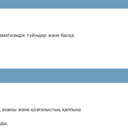
вматизмдік түйіндер жəне басқа.
 азаюы жəне қозғалыстың қалпына
ады.