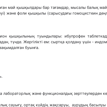
паған май қышқылдары бар тағамдар, мысалы
балық май
уі) жəне фоли қышқылы (сарысудағы гомоцистеин деңге
пион қышқылының туындылары: ибупрофен
таблетка
дан, түнде.
Жергілікті ем: сыртқа қолдану үшін - индо
 зақымдалған буынға.
ь.
 лабораторлық жəне функционалдық зерттеулерден ке
лық сауығу, ортақ күйдің жақсаруы, аурудың басылу