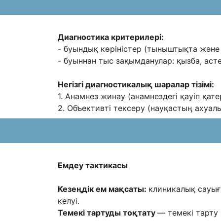
Диагностика критерилері:
- буындық көріністер (тыныштықта жəне 
- буыннан тыс зақымданулар: қызба, асте
Негізгі диагностикалық шаралар тізімі:
1. Анамнез жинау (анамнездегі қауіп қате
2. Объективті тексеру (науқастың ахуал
Емдеу тактикасы
Кезеңдік ем мақсаты:
клиникалық сауығ
келуі.
Темекі тартуды тоқтату
— темекі тарту