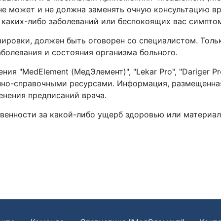
 не может и не должна заменять очную консультацию в
 каких-либо заболеваний или беспокоящих вас симпт
зировки, должен быть оговорен со специалистом. Толь
заболевания и состояния организма больного.
я "MedElement (МедЭлемент)", "Lekar Pro", "Dariger Pr
но-справочными ресурсами. Информация, размещенная 
менения предписаний врача.
твенности за какой-либо ущерб здоровью или материал