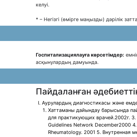
келуі.
* – Негізгі (өмірге маңызды) дəрілік затт
Госпитализациялауға көрсетімдер:
емні
асқынулардың дамуында.
Пайдаланған әдебиеттің
Аурулардың диагностикасы және емде
Хаттаманы дайындау барысында пай
для практикующих врачей.2002г. 3. Man
Guidelines Network December2000 4. Cl
Rheumatology. 2001 5. Внутренная м