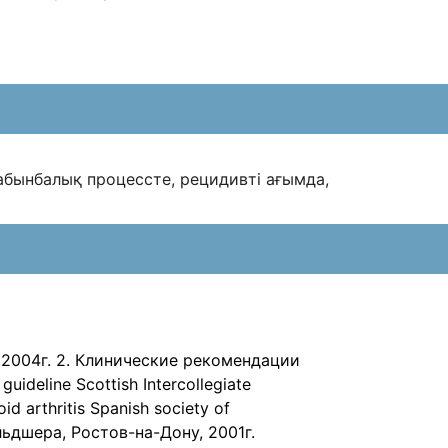
абынбалық процессте,
рецидивті ағымда,
2004г. 2. Клинические рекомендации
uideline Scottish Intercollegiate
d arthritis Spanish society of
льдшера, Ростов-на-Дону, 2001г.