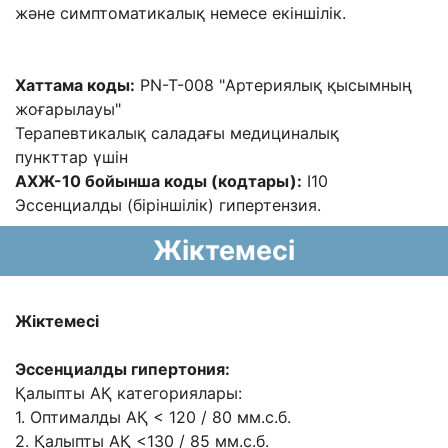
жəне симптоматикалық немесе екіншілік.
Хаттама коды:
PN-T-008 "Артериялық қысымның
жоғарылауы"
Терапевтикалық саладағы медициналық
пункттар үшін
АХЖ-10 бойынша коды (кодтары):
I10
Эссенциалды (біріншілік) гипертензия.
Жіктемесі
Жіктемесі
Эссенциалды гипертония:
Қалыпты АҚ категориялары:
1. Оптималды АҚ < 120 / 80 мм.с.б.
2. Қалыпты АҚ <130 / 85 мм.с.б.