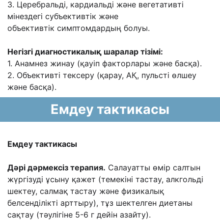
3. Церебральді, кардиальді жəне вегетативті
мінездегі субъективтік жəне
объективтік
симптомдардың болуы.
Негізгі диагностикалық шаралар тізімі:
1. Анамнез жинау (қауіп факторлары жəне басқа).
2. Объективті тексеру (қарау, АҚ, пульсті өлшеу
жəне басқа).
Емдеу тактикасы
Емдеу тактикасы
Дəрі дəрмексіз терапия.
Салауатты өмір салтын
жүргізуді ұсыну қажет
(темекіні тастау, алкгольді
шектеу, салмақ тастау жəне физикалық
белсенділікті арттыру),
тұз шектелген диетаны
сақтау (тəулігіне 5-6 г дейін азайту).