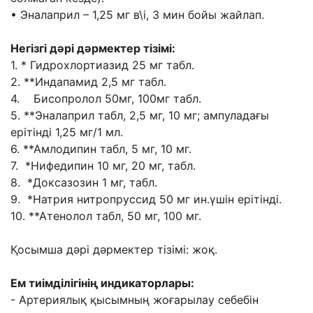
• Эналаприл – 1,25 мг в\і, 3 мин бойы жайлап.
Негізгі дəрі дəрмектер тізімі:
1. * Гидрохлортиазид 25 мг табл.
2. **Индапамид 2,5 мг табл.
4. Бисопролол 50мг, 100мг табл.
5. **Эналаприл табл, 2,5 мг, 10 мг; ампуладағы
ерітінді 1,25 мг/1 мл.
6. **Амлодипин табл, 5 мг, 10 мг.
7. *Нифедипин 10 мг, 20 мг, табл.
8. *Доксазозин 1 мг, табл.
9. *Натрия нитропруссид 50 мг ин.үшін ерітінді.
10. **Атенолол табл, 50 мг, 100 мг.
Қосымша дəрі дəрмектер тізімі: жоқ.
Ем тиімділігінің индикаторлары:
- Артериялық қысымның жоғарылау себебін