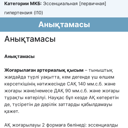
Категории МКБ:
Эссенциальная [первичная]
гипертензия (I10)
Анықтамасы
Анықтамасы
Анықтамасы
Жоғарылаған артериалық қысым
– тыныштық
жағдайда түрлі уақытта, кем
дегенде үш өлшем
көрсеткішінің нəтижесінде САҚ 140 мм.с.б. жəне
жоғары жəне/немесе
ДАҚ 90 мм.с.б. жəне жоғары
тұрақты көтерілуі. Науқас бұл кезде АҚ көтеретін
де,
түсіретін де дəрілік заттарды қабылдамауы
қажет.
АҚ жоғарылауы 2 формаға бөлінеді: э
ссенциалды