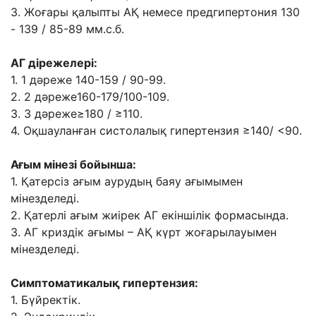
3. Жоғары қалыпты АҚ немесе предгипертония 130
- 139 / 85-89 мм.с.б.
АГ дірежелері:
1. 1 дəреже 140-159 / 90-99.
2. 2 дəреже160-179/100-109.
3. 3 дəреже≥180 / ≥110.
4. Оқшауланған систолалық гипертензия ≥140/ <90.
Ағым мінезі бойынша:
1. Қатерсіз ағым аурудың баяу ағымымен
мінезделеді.
2. Қатерлі ағым жиірек АГ екіншілік формасында.
3. АГ криздік ағымы – АҚ күрт жоғарылауымен
мінезделеді.
Симптоматикалық гипертензия:
1. Бүйректік.