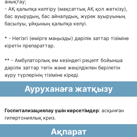
анықтау;
- АҚ қалыпқа келтіру (мақсаттық АҚ қол жеткізу),
бас ауырудың, бас айналудың, жүрек
ауыруының
басылуы, ұйқының қалыпқа келуі.
* - Негізгі (өмірге маңызды) дəрілік заттар тізіміне
кіретін препараттар.
** - Амбулаторлық ем кезіндегі рецепт бойынша
дəрілік заттар тегін жəне жеңілдікпен
берілетін
ауру түрлерінің тізіміне кіреді.
Ауруханаға жатқызу
Госпитализациялау үшін көрсетімдер
: асқынған
гипертониялық криз.
Ақпарат