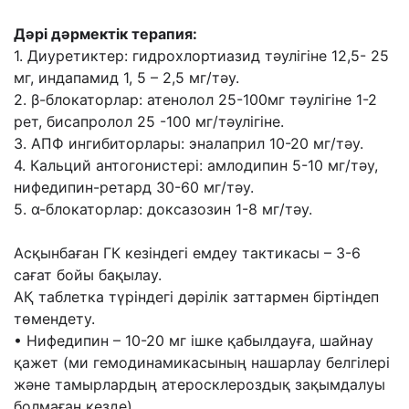
Дəрі дəрмектік терапия:
1. Диуретиктер: гидрохлортиазид тəулігіне 12,5- 25
мг, индапамид 1, 5 – 2,5 мг/тəу.
2. β-блокаторлар: атенолол 25-100мг тəулігіне 1-2
рет, бисапролол 25 -100 мг/тəулігіне.
3. АПФ ингибиторлары: эналаприл 10-20 мг/тəу.
4. Кальций антогонистері: амлодипин 5-10 мг/тəу,
нифедипин-ретард 30-60 мг/тəу.
5. α-блокаторлар: доксазозин 1-8 мг/тəу.
Асқынбаған ГК кезіндегі емдеу тактикасы – 3-6
сағат бойы бақылау.
АҚ таблетка түріндегі дəрілік заттармен біртіндеп
төмендету.
• Нифедипин – 10-20 мг ішке қабылдауға, шайнау
қажет (ми гемодинамикасының
нашарлау белгілері
жəне тамырлардың атеросклероздық зақымдалуы
болмаған кезде).