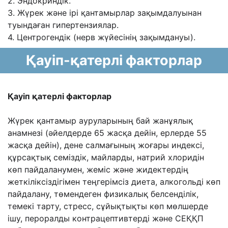
2. Эндокриндік.
3. Жүрек жəне ірі қантамырлар зақымдалуынан
туындаған гипертензиялар.
4. Центрогендік (нерв жүйесінің зақымдануы).
Қауіп-қатерлі факторлар
Қауіп қатерлі факторлар
Жүрек қантамыр ауруларының бай жанұялық
анамнезі (əйелдерде 65 жасқа дейін, ерлерде
55
жасқа дейін), дене салмағының жоғары индексі,
құрсақтық семіздік, майларды, натрий
хлоридін
көп пайдаланумен, жеміс жəне жидектердің
жеткіліксіздігімен теңгерімсіз диета,
алкогольді көп
пайдалану, төмендеген физикалық белсенділік,
темекі тарту, стресс,
сұйықтықты көп мөлшерде
ішу, пероралды контрацептивтерді жəне СЕҚҚП