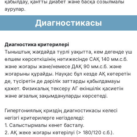
қабылдау,
қантты диабет жəне басқа созылмалы
аурулар.
Диагностикасы
Диагностика критерилері
Тыныштық жағдайда түрлі уақытта, кем дегенде үш
өлшем
көрсеткішінің нəтижесінде САҚ 140 мм.с.б.
жəне жоғары жəне/немесе ДАҚ 90 мм.с.б.
жəне
жоғарыны құрайды. Науқас бұл кезде АҚ көтеретін
де, түсіретін де дəрілік заттарды
қабылдамауы
қажет. Физикалық тексеру АГ екіншілік қасиетін
жəне ағзалық
зақымдануларды көрсетеді.
Гипертониялық криздің диагностикасы келесі
негізгі
критерилерге негізделеді:
1. Салыстырмалы кенет басталу.
2. АҚ жеке жоғары көтерілуі (> 180/120 с.б.).