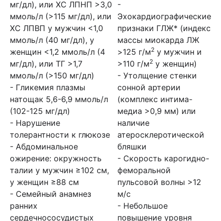
мг/дл), или ХС ЛПНП >3,0
-
ммоль/л (>115 мг/дл), или
Эхокардиографические
ХС ЛПВП у мужчин <1,0
признаки ГЛЖ* (индекс
ммоль/л (40 мг/дл), у
массы миокарда ЛЖ
2
женщин <1,2 ммоль/л (4
>125 г/м
у мужчин и
2
мг/дл), или ТГ >1,7
>110 г/м
у женщин)
ммоль/л (>150 мг/дл)
- Утолщение стенки
- Гликемия плазмы
сонной артерии
натощак 5,6-6,9 ммоль/л
(комплекс интима-
(102-125 мг/дл)
медиа >0,9 мм) или
- Нарушение
наличие
толерантности к глюкозе
атеросклеротической
- Абдоминальное
бляшки
ожирение: окружность
- Скорость карогидно-
талии у мужчин ≥102 см,
феморальной
у женщин ≥88 см
пульсовой волны >12
- Семейный анамнез
м/с
ранних
- Небольшое
сердечнососудистых
повышение уровня