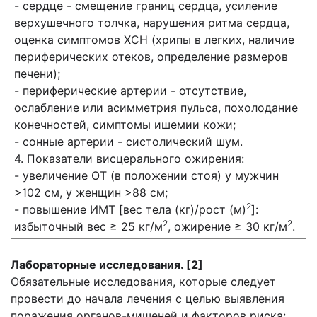
- сердце - смещение границ сердца, усиление
верхушечного толчка, нарушения ритма сердца,
оценка симптомов ХСН (хрипы в легких, наличие
периферических отеков, определение размеров
печени);
- периферические артерии - отсутствие,
ослабление или асимметрия пульса, похолодание
конечностей, симптомы ишемии кожи;
- сонные артерии - систолический шум.
4. Показатели висцерального ожирения:
- увеличение ОТ (в положении стоя) у мужчин
>102 см, у женщин >88 см;
2
- повышение ИМТ [вес тела (кг)/рост (м)
]:
2
2
избыточный вес ≥ 25 кг/м
, ожирение ≥ 30 кг/м
.
Л
абораторные исследования. [2]
Обязательные исследования, которые следует
провести до начала лечения с целью выявления
поражения органов-мишеней и факторов риска: