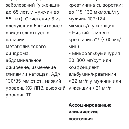
заболеваний (у женщин
креатинина сыворотки:
до 65 лет, у мужчин до
до 115-133 мкмоль/л у
55 лет). Сочетание 3 из
мужчин 107-124
следующих 5 критериев
мкмоль/л у женщин
свидетельствует о
- Низкий клиренс
наличии
креатинина** (<60 мл/
метаболического
мин)
синдрома:
- Микроальбуминурия
абдоминальное
30-300 мг/сут или
ожирение, изменение
коэффициент
гликемии натощак, АД>
альбумин/креатинин
130/85 мм.рт.ст., низкий
>22 мг/г у мужчин или
уровень ХС ЛПВ, высокий
у женщин >31 мг/г
уровень ТГ.
Ассоциированные
клинические
состояния