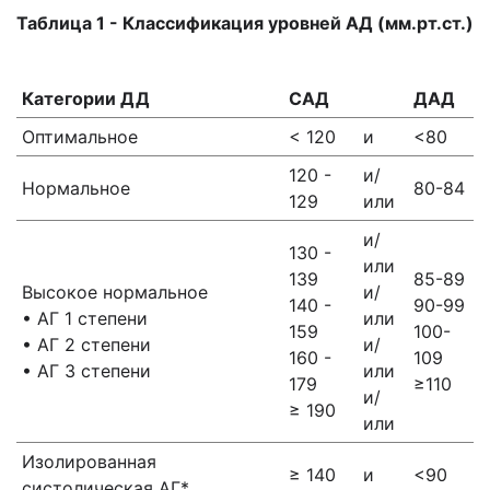
Таблица 1 - Классификация уровней АД (мм.рт.ст.)
Категории ДД
САД
ДАД
Оптимальное
< 120
и
<80
120 -
и/
Нормальное
80-84
129
или
и/
130 -
или
139
85-89
Высокое нормальное
и/
140 -
90-99
• АГ 1 степени
или
159
100-
• АГ 2 степени
и/
160 -
109
• АГ 3 степени
или
179
≥110
и/
≥ 190
или
Изолированная
≥ 140
и
<90
систолическая АГ*