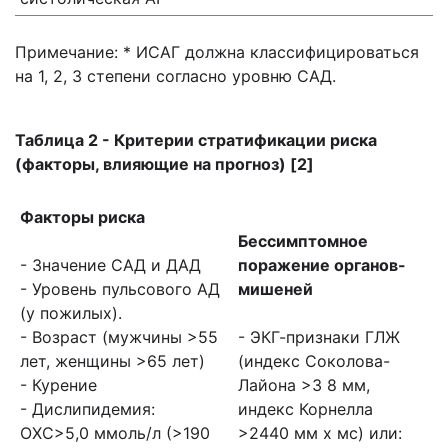
Примечание: * ИСАГ должна классифицироваться
на 1, 2, 3 степени согласно уровню САД.
Таблица 2 - Критерии стратификации риска
(факторы, влияющие на прогноз) [2]
Факторы риска
Бессимптомное
- Значение САД и ДАД
поражение органов-
- Уровень пульсового АД
мишеней
(у пожилых).
- Возраст (мужчины >55
- ЭКГ-признаки ГЛЖ
лет, женщины >65 лет)
(индекс Соколова-
- Курение
Лайона >3 8 мм,
- Дислипидемия:
индекс Корнелла
ОХС>5,0 ммоль/л (>190
>2440 мм х мс) или: