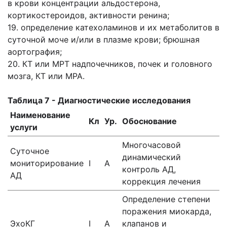
в крови концентрации альдостерона,
кортикостероидов, активности ренина;
19. определение катехоламинов и их метаболитов в
суточной моче и/или в плазме крови; брюшная
аортография;
20. КТ или МРТ надпочечников, почек и головного
мозга, КТ или МРА.
Таблица 7 - Диагностические исследования
Наименование
Кл
Ур.
Обоснование
услуги
Многочасовой
Суточное
динамический
мониторирование
I
А
контроль АД,
АД
коррекция лечения
Определение степени
поражения миокарда,
ЭхоКГ
I
А
клапанов и