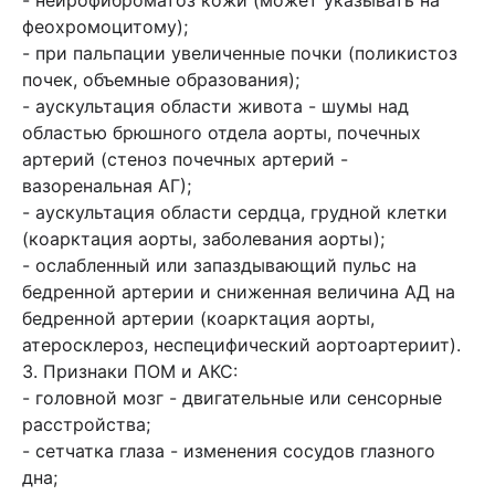
- нейрофиброматоз кожи (может указывать на
феохромоцитому);
- при пальпации увеличенные почки (поликистоз
почек, объемные образования);
- аускультация области живота - шумы над
областью брюшного отдела аорты, почечных
артерий (стеноз почечных артерий -
вазоренальная АГ);
- аускультация области сердца, грудной клетки
(коарктация аорты, заболевания аорты);
- ослабленный или запаздывающий пульс на
бедренной артерии и сниженная величина АД на
бедренной артерии (коарктация аорты,
атеросклероз, неспецифический аортоартериит).
3. Признаки ПОМ и АКС:
- головной мозг - двигательные или сенсорные
расстройства;
- сетчатка глаза - изменения сосудов глазного
дна;