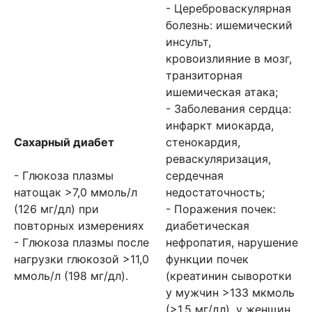
- Цереброваскулярная
болезнь: ишемический
инсульт,
кровоизлияние в мозг,
транзиторная
ишемическая атака;
- Заболевания сердца:
инфаркт миокарда,
Сахарный диабет
стенокардия,
реваскуляризация,
- Глюкоза плазмы
сердечная
натощак >7,0 ммоль/л
недостаточность;
(126 мг/дл) при
- Поражения почек:
повторных измерениях
диабетическая
- Глюкоза плазмы после
нефропатия, нарушение
нагрузки глюкозой >11,0
функции почек
ммоль/л (198 мг/дл).
(креатинин сыворотки
у мужчин >133 мкмоль
(>1,5 мг/дл), у женщин