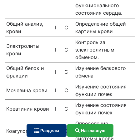
функционального
состояния сердца.
Общий анализ,
Определение общей
I
С
крови
картины крови
Контроль за
Электролиты
I
С
электролитным
крови
обменом.
Общий белок и
Изучение белкового
I
С
фракции
обмена
Изучение состояния
Мочевина крови
I
С
функции почек
Изучение состояния
Креатинин крови
I
С
функции почек
Определение
Коагулограмма
Разделы
I
С
свертывающей
На главную
системы крови