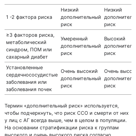
Низкий
Низкий
1 -2 фактора риска
дополнительный
дополнитель
риск
риск
≥3 факторов риска,
Умеренный
Высокий
метаболический
дополнительный
дополнитель
синдром, ПОМ или
риск
риск
сахарный диабет
Установленные
Очень высокий
Очень высок
сердечнососудистые
дополнительный
дополнитель
заболевания или
риск
риск
заболевания почек
Термин «дополнительный риск» используется,
чтобы подчеркнуть, что риск ССО и смерти от них
у лиц с АГ всегда выше, чем в целом в популяции.
На основании стратификации риска к группам
высокого и очень высокого риска согласно