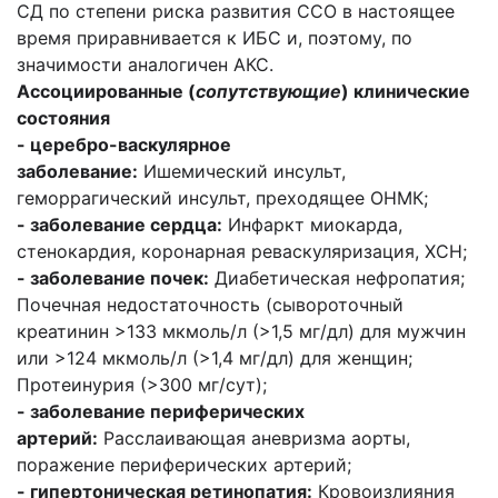
СД по степени риска развития ССО в настоящее
время приравнивается к ИБС и, поэтому, по
значимости аналогичен АКС.
Ассоциированные (
сопутствующие
) клинические
состояния
- церебро-васкулярное
заболевание:
Ишемический инсульт,
геморрагический инсульт, преходящее ОНМК;
- заболевание сердца:
Инфаркт миокарда,
стенокардия, коронарная реваскуляризация, ХСН;
- заболевание почек:
Диабетическая нефропатия;
Почечная недостаточность (сывороточный
креатинин >133 мкмоль/л (>1,5 мг/дл) для мужчин
или >124 мкмоль/л (>1,4 мг/дл) для женщин;
Протеинурия (>300 мг/сут);
- заболевание периферических
артерий:
Расслаивающая аневризма аорты,
поражение периферических артерий;
- гипертоническая ретинопатия:
Кровоизлияния