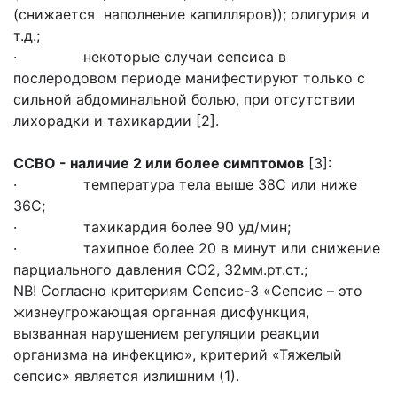
(снижается наполнение капилляров)); олигурия и
т.д.;
· некоторые случаи сепсиса в
послеродовом периоде манифестируют только с
сильной абдоминальной болью, при отсутствии
лихорадки и тахикардии [2].
ССВО - наличие 2 или более симптомов
[3]:
· температура тела выше 38С или ниже
36С;
· тахикардия более 90 уд/мин;
· тахипное более 20 в минут или снижение
парциального давления СО2, 32мм.рт.ст.;
NB! Согласно критериям Сепсис-3 «Сепсис – это
жизнеугрожающая органная дисфункция,
вызванная нарушением регуляции реакции
организма на инфекцию», критерий «Тяжелый
сепсис» является излишним (1).