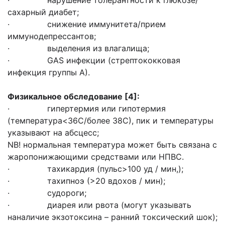
· нарушение толерантности к глюкозе/
сахарный диабет;
· снижение иммунитета/прием
иммунодепрессантов;
· выделения из влагалища;
· GAS инфекции (стрептококковая
инфекция группы А).
Физикальное обследование
[4]:
· гипертермия или гипотермия
(температура<36C/более 38С), пик и температуры
указывают на абсцесс;
NB! нормальная температура может быть связана с
жаропонижающими средствами или НПВС.
· тахикардия (пульс>100 уд / мин,);
· тахипноэ (>20 вдохов / мин);
· судороги;
· диарея или рвота (могут указывать
наналичие экзотоксина – ранний токсический шок);