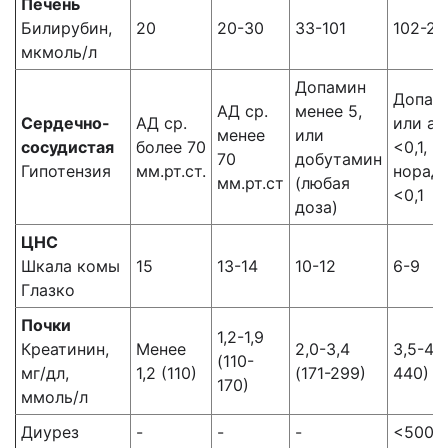
Печень
Билирубин,
20
20-30
33-101
102-20
мкмоль/л
Допамин
Допами
АД ср.
менее 5,
Сердечно-
АД ср.
или ад
менее
или
сосудистая
более 70
<0,1, и
70
добутамин
Гипотензия
мм.рт.ст.
норад
мм.рт.ст
(любая
<0,1
доза)
ЦНС
Шкала комы
15
13-14
10-12
6-9
Глазко
Почки
1,2-1,9
Креатинин,
Менее
2,0-3,4
3,5-4,9
(110-
мг/дл,
1,2 (110)
(171-299)
440)
170)
ммоль/л
Диурез
-
-
-
<500 м