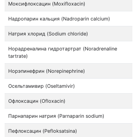
Моксифлоксацин (Moxifloxacin)
Надропарин кальция (Nadroparin calcium)
Натрия хлорид (Sodium chloride)
Норадреналина гидротартрат (Noradrenaline
tartrate)
Норэпинефрин (Norepinephrine)
Осельтамивир (Oseltamivir)
Офлоксацин (Ofloxacin)
Парнапарин натрия (Parnaparin sodium)
Пефлоксацин (Pefloksatsina)