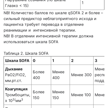
1
Глазко < 15)
NB! Количество баллов по шкале qSOFA 2 и более –
сильный предиктор неблагоприятного исхода и
пациентка требует перевода в отделение
реанимации и интенсивной терапии.
NB! В отделении интенсивной терапии должна
использоваться шкала SOFA
Таблица 2. Шкала SOFA
Шкала
SOFA
0
1
2
3
Дыхание
Менее 
Более
Менее
PaO2/FiO2,
Менее 300
респи
400
400
мм.рт.ст.
подде
Коагуляция
Более
Менее
Тромбоциты,
Менее 100
Менее
150
150
3/
3
х 10
мм