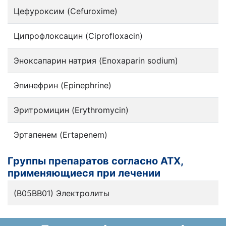
Цефуроксим (Cefuroxime)
Ципрофлоксацин (Ciprofloxacin)
Эноксапарин натрия (Enoxaparin sodium)
Эпинефрин (Epinephrine)
Эритромицин (Erythromycin)
Эртапенем (Ertapenem)
Группы препаратов согласно АТХ,
применяющиеся при лечении
(B05BB01) Электролиты