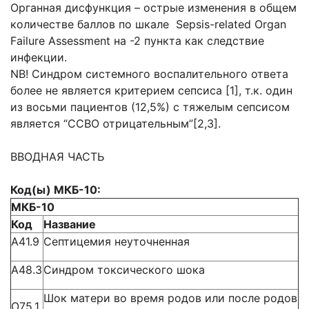
Органная дисфункция – острые изменения в общем
количестве баллов по шкале Sepsis-related Organ
Failure Assessment на -2 пункта как следствие
инфекции.
NB! Синдром системного воспалительного ответа
более не является критерием сепсиса [1], т.к. один
из восьми пациентов (12,5%) с тяжелым сепсисом
является “ССВО отрицательным”[2,3].
ВВОДНАЯ ЧАСТЬ
Код(ы) МКБ-10:
МКБ-10
Код
Название
А41.9
Септицемия неуточненная
А48.3
Синдром токсического шока
Шок матери во время родов или после родов
О75.1