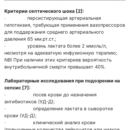
Критерии септического шока
[2]
:
· персистирующая артериальная
гипотензия, требующая применения вазопрессоров
для поддержания среднего артериального
давления 65 мм.рт.ст.;
· уровень лактата более 2 ммоль/л,
несмотря на адекватную инфузионную терапию;
NB! При наличии этих критериев вероятность
внутрибольничной смерти превышает 40%.
Лабораторные исследования при подозрении на
сепсис [7]:
· посев крови до назначения
антибиотиков (УД-Д);
· определение лактата в сыворотке
крови (УД-Д);
· клинический анализ крови
(повышенные количества лейкоцитов или низкое