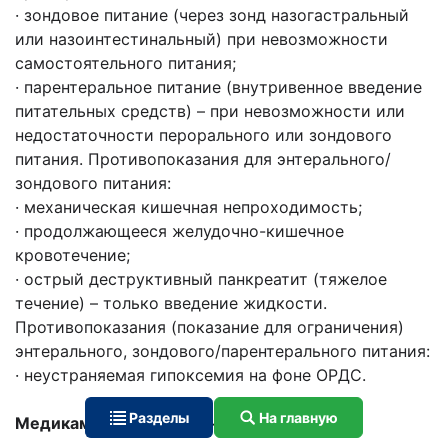
· зондовое питание (через зонд назогастральный
или назоинтестинальный) при невозможности
самостоятельного питания;
· парентеральное питание (внутривенное введение
питательных средств) – при невозможности или
недостаточности перорального или зондового
питания. Противопоказания для энтерального/
зондового питания:
· механическая кишечная непроходимость;
· продолжающееся желудочно-кишечное
кровотечение;
· острый деструктивный панкреатит (тяжелое
течение) – только введение жидкости.
Противопоказания (показание для ограничения)
энтерального, зондового/парентерального питания:
· неустраняемая гипоксемия на фоне ОРДС.
Разделы
На главную
Медикаментозное лечение