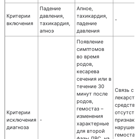
Падение
Апное,
Критерии
давления,
тахикардия,
-
включения
тахикардия,
падение
апноэ
давления
Появление
симптомов
во время
родов,
кесарева
сечения или в
течение 30
Связь с 
минут после
лекарств
родов,
средства,
гемостаз –
Критерии
отсутств
изменения
исключения
-
признаки
характерные
диагноза
нарушени
для второй
гемостаза
фазы ДВС, на