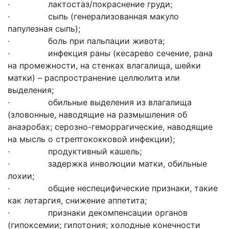
· лактостаз/покраснение груди;
· сыпь (генерализованная макуло
папулезная сыпь);
· боль при пальпации живота;
· инфекция раны (кесарево сечение, рана
на промежности, на стенках влагалища, шейки
матки) – распространение целлюлита или
выделения;
· обильные выделения из влагалища
(зловонные, наводящие на размышления об
анаэробах; серозно-геморрагические, наводящие
на мысль о стрептококковой инфекции);
· продуктивный кашель;
· задержка инволюции матки, обильные
лохии;
· общие неспецифические признаки, такие
как летаргия, снижение аппетита;
· признаки декомпенсации органов
(гипоксемии; гипотония; холодные конечности