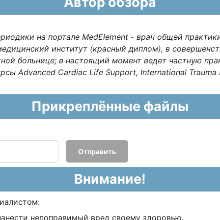
Автор обзора
ериодики на портале
MedElement
- врач общей практики
едицинский институт (красный диплом), в совершенст
ной больнице; в настоящий момент ведет частную пра
 Advanced Cardiac Life Support, International Trauma Li
Прикреплённые файлы
Отправить
Внимание!
циалистом:
нанести непоправимый вред своему здоровью.