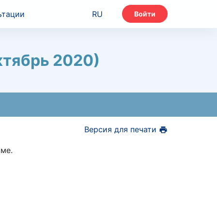
ьтации
RU
Войти
ктябрь 2020)
Версия для печати
вме.