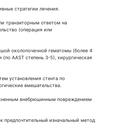
ивные стратегии лечения.
ли транзиторным ответом на
льство (операция или
ьшой околопочечной гематомы (более 4
 (по AAST степень 3-5), хирургическая
тем установления стента по
ургические вмешательства.
ложненным внебрюшинным повреждением
ак предпочтительный изначальный метод