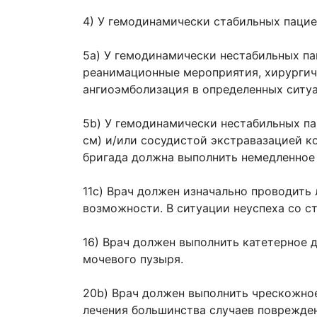
4) У гемодинамически стабильных пацие
5а) У гемодинамически нестабильных па
реанимационные мероприятия, хирургич
ангиоэмболизация в определенных ситуа
5b) У гемодинамически нестабильных па
см) и/или сосудистой экстравазацией ко
бригада должна выполнить немедленное
11c) Врач должен изначально проводить
возможности. В ситуации неуспеха со с
16) Врач должен выполнить катетерное
мочевого пузыря.
20b) Врач должен выполнить чрескожно
лечения большинства случаев поврежде