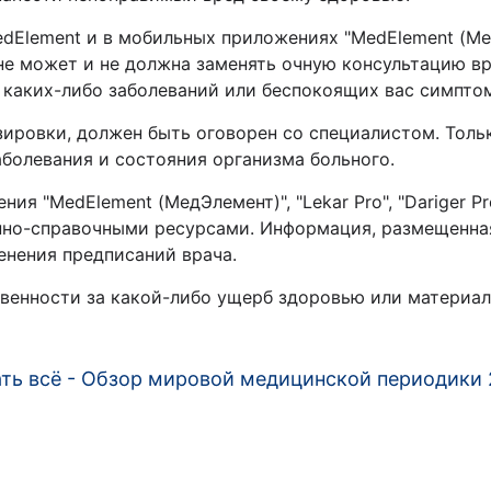
lement и в мобильных приложениях "MedElement (МедЭле
 не может и не должна заменять очную консультацию в
 каких-либо заболеваний или беспокоящих вас симпт
зировки, должен быть оговорен со специалистом. Толь
заболевания и состояния организма больного.
я "MedElement (МедЭлемент)", "Lekar Pro", "Dariger Pr
но-справочными ресурсами. Информация, размещенная 
менения предписаний врача.
твенности за какой-либо ущерб здоровью или материал
ть всё - Обзор мировой медицинской периодики