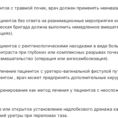
нтов с травмой почек, врач должен применять неинваз
циентов без ответа на реанимационные мероприятия и
еская бригада должна выполнить немедленное вмешате
циях).
циентов с рентгенологическими находками в виде бол
нтраста при глубоких или комплексных разрывах почки
 вмешательство (операция или ангиоэмболизация).
 лечение пациенток с уретеро-вагинальной фистулой пу
тентом , врач может предпринять дополнительные хир
 дренирование как метод лечения у пациентов с неос
е или открытое установление надлобкового дренажа к
ний уретры при переломах таза.