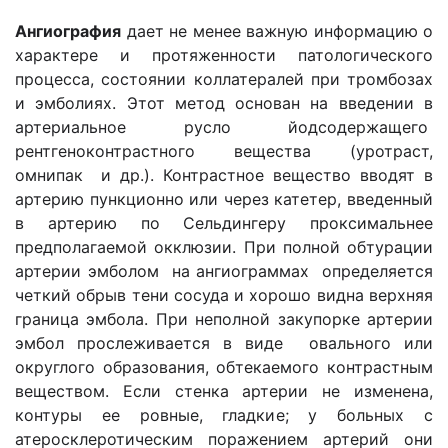
Ангиография
дает не менее важную информацию о
характере и протяженности патологического
процесса, состоянии коллатералей при тромбозах
и эмболиях. Этот метод основан на введении в
артериальное русло йодсодержащего
рентгеноконтрастного вещества (уротраст,
омнипак и др.). Контрастное вещество вводят в
артерию пункционно или через катетер, введенный
в артерию по Сельдингеру проксимальнее
предполагаемой окклюзии. При полной обтурации
артерии эмболом на ангиограммах определяется
четкий обрыв тени сосуда и хорошо видна верхняя
граница эмбола. При неполной закупорке артерии
эмбол прослеживается в виде овального или
округлого образования, обтекаемого контрастным
веществом. Если стенка артерии не изменена,
контуры ее ровные, гладкие; у больных с
атеросклеротическим поражением артерий они