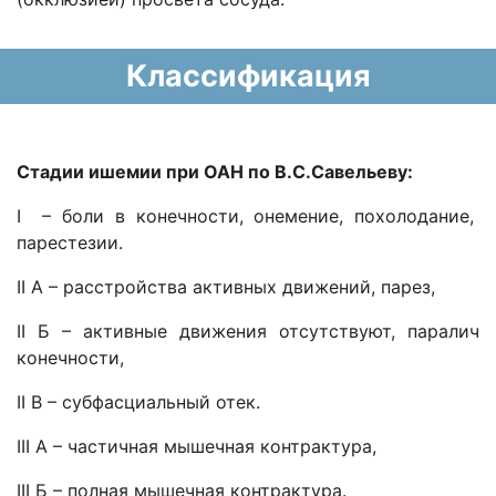
Классификация
Стадии ишемии при ОАН по В.С.Савельеву:
I – боли в конечности, онемение, похолодание,
парестезии.
II А – расстройства активных движений, парез,
II Б – активные движения отсутствуют, паралич
конечности,
II В – субфасциальный отек.
III А – частичная мышечная контрактура,
III Б – полная мышечная контрактура.