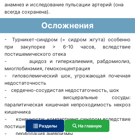
анамнез и исследование пульсации артерий (она
всегда сохранена).
Осложнения
- Турникет-синдром (= сидром жгута) особенно
при закупорке > 6-10 часов, вследствие
постишемического отека
- ацидоз и гиперкалиемия, рабдомиолиз,
миоглобинэмия, гемоконцентрация
- гиповолемический шок, угрожающая почечная
недостаточность
- сердечно-сосудистая недостаточность, шок
- висцеральные сосуды:
паралитическая кишечная непроходимость некроз
кишечника
- конечности: компартмент синдром вследствие
постишемического отека
Разделы
На главную
- перфорация аневризмы