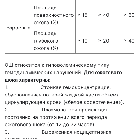
Площадь
поверхностного
≥ 15
≥ 40
≥ 60
ожога (%)
Взрослые
Площадь
глубокого
≥ 10
≥ 20
≥ 40
ожога (%)
ОШ относится к гиповолемическому типу
гемодинамических нарушений.
Для ожогового
шока характерны:
1. Стойкая гемоконцентрация,
обусловленная потерей жидкой части объёма
циркулирующей крови («белое кровотечение»).
2. Плазмопотеря происходит
постоянно на протяжении всего периода
ожогового шока (от 12 до 72 часов).
3. Выраженная ноцицептивная