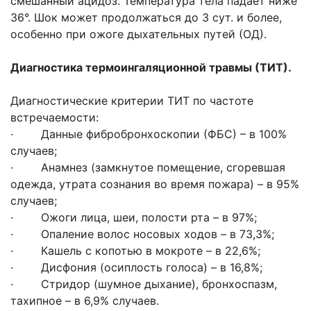
смешанный ацидоз. Температура тела падает ниже
36°. Шок может продолжаться до 3 сут. и более,
особенно при ожоге дыхательных путей (ОД).
Диагностика термоингаляционной травмы (ТИТ).
Диагностические критерии ТИТ по частоте
встречаемости:
· Данные фибробронхоскопии (ФБС) – в 100%
случаев;
· Анамнез (замкнутое помещение, сгоревшая
одежда, утрата сознания во время пожара) – в 95%
случаев;
· Ожоги лица, шеи, полости рта – в 97%;
· Опаление волос носовых ходов – в 73,3%;
· Кашель с копотью в мокроте – в 22,6%;
· Дисфония (осиплость голоса) – в 16,8%;
· Стридор (шумное дыхание), бронхоспазм,
тахипное – в 6,9% случаев.