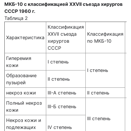
МКБ-10 с классификацией XXVII съезда хирургов
СССР 1960 г.
Таблица 2
Классификация
XXVII съезда
Классификация
Характеристика
Г
хирургов
по МКБ-10
СССР
Гиперемия
І степень
кожи
І степень
П
Образование
ІІ степень
о
пузырей
некроз кожи
ІІІ-А степень
ІІ степень
Полный некроз
ІІІ-Б степень
кожи
ІІІ степень
Г
Некроз кожи и
подлежащих
IV степень