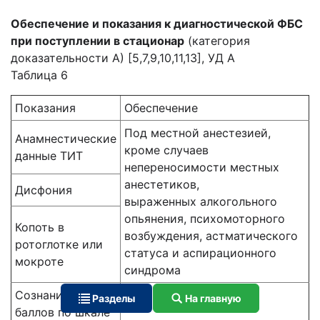
Обеспечение и показания к диагностической ФБС
при поступлении в стационар
(категория
доказательности А) [5,7,9,10,11,13], УД А
Таблица 6
Показания
Обеспечение
Под местной анестезией,
Анамнестические
кроме случаев
данные ТИТ
непереносимости местных
анестетиков,
Дисфония
выраженных алкогольного
опьянения, психомоторного
Копоть в
возбуждения, астматического
ротоглотке или
статуса и аспирационного
мокроте
синдрома
Сознание < 9
Разделы
На главную
баллов по шкале