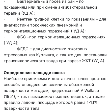
· Бактериальный посев из ран – по
показаниям или при смене антибактериальной
терапии (УД А);
· Рентген грудной клетки по показаниям – для
диагностики токсических пневмоний и
термоингаляционных поражений ( УД А);
· ФБС –при термоингаляционных поражениях
( УД А);
· ФГДС – для диагностики ожоговых
стрессовых язв Курлинга, а так же для постановки
транспилорического зонда при парезе ЖКТ (УД А).
Определение площади ожога
Наиболее приемлемы и достаточно точны простые
способы определения величины обожженной
поверхности методом, предложенной А.Wallace
(1951), - так называемое правило девяток, а также
правило ладони, площадь которой равна 1-1,1%
поверхности тела.