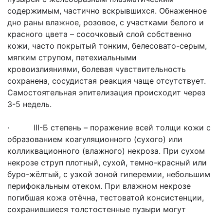
содержимым, частично вскрывшихся. Обнаженное
дно раны влажное, розовое, с участками белого и
красного цвета – сосочковый слой собственно
кожи, часто покрытый тонким, белесовато-серым,
мягким струпом, петехиальными
кровоизлияниями, болевая чувствительность
сохранена, сосудистая реакция чаще отсутствует.
Самостоятельная эпителизация происходит через
3-5 недель.
· III-Б степень – поражение всей толщи кожи с
образованием коагуляционного (сухого) или
колликвационного (влажного) некроза. При сухом
некрозе струп плотный, сухой, темно-красный или
буро-жёлтый, с узкой зоной гиперемии, небольшим
перифокальным отеком. При влажном некрозе
погибшая кожа отёчна, тестоватой консистенции,
сохранившиеся толстостенные пузыри могут