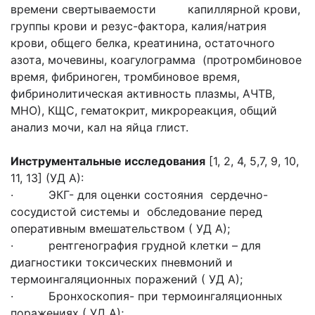
времени свертываемости капиллярной крови,
группы крови и резус-фактора, калия/натрия
крови, общего белка, креатинина, остаточного
азота, мочевины, коагулограмма (протромбиновое
время, фибриноген, тромбиновое время,
фибринолитическая активность плазмы, АЧТВ,
МНО), КЩС, гематокрит, микрореакция, общий
анализ мочи, кал на яйца глист.
Инструментальные исследования
[1, 2, 4, 5,7, 9, 10,
11, 13] (УД А):
· ЭКГ- для оценки состояния сердечно-
сосудистой системы и обследование перед
оперативным вмешательством ( УД А);
· рентгенография грудной клетки – для
диагностики токсических пневмоний и
термоингаляционных поражений ( УД А);
· Бронхоскопия- при термоингаляционных
поражениях ( УД А);