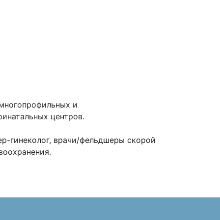
 многопрофильных и
инатальных центров.
ер-гинеколог, врачи/фельдшеры скорой
воохранения.