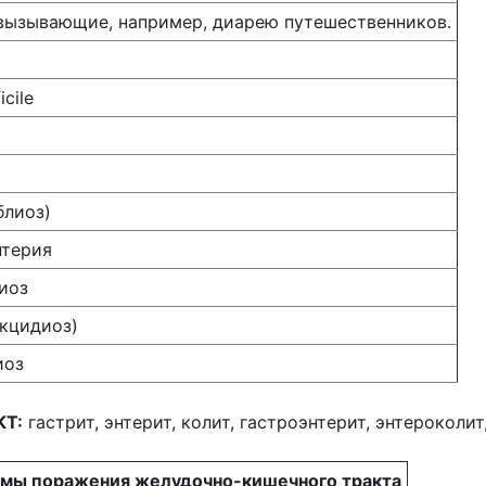
, вызывающие, например, диарею путешественников.
icile
блиоз)
нтерия
иоз
кцидиоз)
иоз
КТ:
гастрит, энтерит, колит, гастроэнтерит, энтероколит
мы поражения желудочно-кишечного тракта