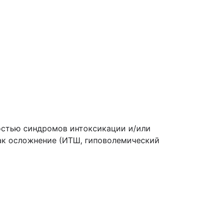
ностью синдромов интоксикации и/или
ак осложнение (ИТШ, гиповолемический