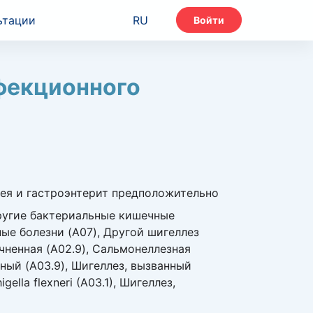
ьтации
RU
Войти
фекционного
рея и гастроэнтерит предположительно
Другие бактериальные кишечные
ые болезни (A07), Другой шигеллез
чненная (A02.9), Сальмонеллезная
нный (A03.9), Шигеллез, вызванный
gella flexneri (A03.1), Шигеллез,