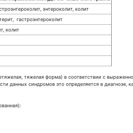
астроэнтероколит, энтероколит, колит
нтерит, гастроэнтероколит
т, колит
нетяжелая, тяжелая форма) в соответствии с выражен
сти данных синдромов это определяется в диагнозе, к
ованная):