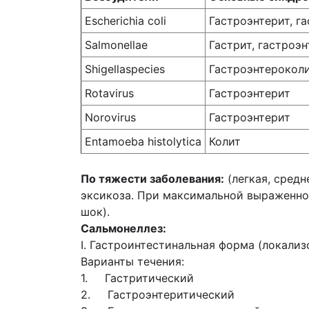
Escherichia coli
Гастроэнтерит, г
Salmonellae
Гастрит, гастроэ
Shigellaspecies
Гастроэнтероколи
Rotavirus
Гастроэнтерит
Norovirus
Гастроэнтерит
Entamoeba histolytica
Колит
По тяжести заболевания:
(легкая, сред
эксикоза. При максимальной выраженно
шок).
Сальмонеллез:
І. Гастроинтестинальная форма (локализ
Варианты течения:
1. Гастритический
2. Гастроэнтеритический