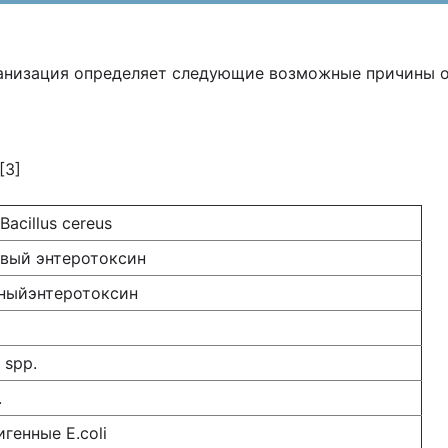
анизация определяет следующие возможные причины ос
[3]
acillus cereus
вый энтеротоксин
ныйэнтеротоксин
 spp.
.
генные E.coli