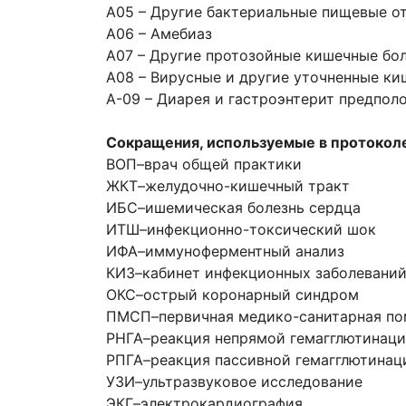
А05 – Другие бактериальные пищевые о
А06 – Амебиаз
А07 – Другие протозойные кишечные бо
А08 – Вирусные и другие уточненные к
А-09 – Диарея и гастроэнтерит предпо
Сокращения, используемые в протокол
ВОП
–
врач общей практики
ЖКТ
–
желудочно-кишечный тракт
ИБС
–
ишемическая болезнь сердца
ИТШ
–
инфекционно-токсический шок
ИФА
–
иммуноферментный анализ
КИЗ
–
кабинет инфекционных заболевани
ОКС
–
острый коронарный синдром
ПМСП
–
первичная медико-санитарная п
РНГА
–
реакция непрямой гемагглютинац
РПГА
–
реакция пассивной гемагглютинац
УЗИ
–
ультразвуковое исследование
ЭКГ
–
электрокардиография