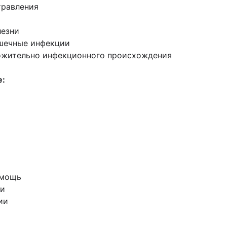
травления
лезни
ишечные инфекции
ложительно инфекционного происхождения
е:
й
омощь
ии
ии