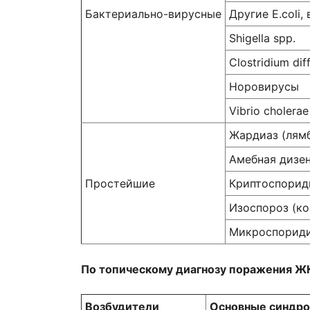
Бактериально-вирусные
Другие E.coli
Shigella spp.
Clostridium diff
Норовирусы
Vibrio cholerae
Жардиаз (лям
Амебная дизе
Простейшие
Криптоспорид
Изоспороз (ко
Микроспорид
По топическому диагнозу поражения Ж
Возбудители
Основные синдро