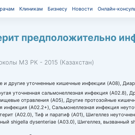
рачам
Клиникам
Бизнесу
Новости
Онлайн-консул
терит предположительно ин
околы МЗ РК - 2015 (Казахстан)
е и другие уточненные кишечные инфекции (A08), Диа
угая уточненная сальмонеллезная инфекция (A02.8), 
пищевые отравления (A05), Другие протозойные кишечн
я инфекция (A02.2+), Сальмонеллезная инфекция неуто
терит (A02.0), Тиф и паратиф (A01), Шигеллез неуточне
ный shigella dysenteriae (A03.0), Шигеллез, вызванный shi