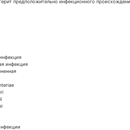
нтерит предположительно инфекционного происхожден
и
 инфекция
ая инфекция
чненная
teriae
ri
i
ei
инфекции