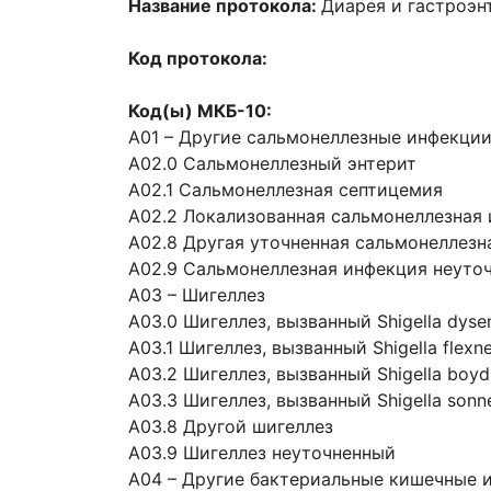
Название протокола:
Диарея и гастроэ
Код протокола
:
Код(ы) МКБ-10:
А01 – Другие сальмонеллезные инфекци
A02.0 Сальмонеллезный энтерит
A02.1 Сальмонеллезная септицемия
A02.2 Локализованная сальмонеллезная
A02.8 Другая уточненная сальмонеллезн
A02.9 Сальмонеллезная инфекция неуто
А03 – Шигеллез
A03.0 Шигеллез, вызванный Shigella dysen
A03.1 Шигеллез, вызванный Shigella flexne
A03.2 Шигеллез, вызванный Shigella boydi
A03.3 Шигеллез, вызванный Shigella sonn
A03.8 Другой шигеллез
A03.9 Шигеллез неуточненный
А04 – Другие бактериальные кишечные 