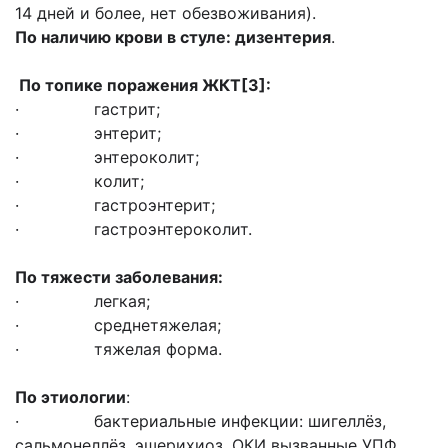
14 дней и более, нет обезвоживания).
По наличию крови в стуле: дизентерия
.
По топике поражения ЖКТ[3]:
· гастрит;
· энтерит;
· энтероколит;
· колит;
· гастроэнтерит;
· гастроэнтероколит.
По тяжести заболевания:
· легкая;
· среднетяжелая;
· тяжелая форма.
По этиологии
:
· бактериальные инфекции: шигеллёз,
сальмонеллёз, эшерихиоз, ОКИ вызванные УПФ,