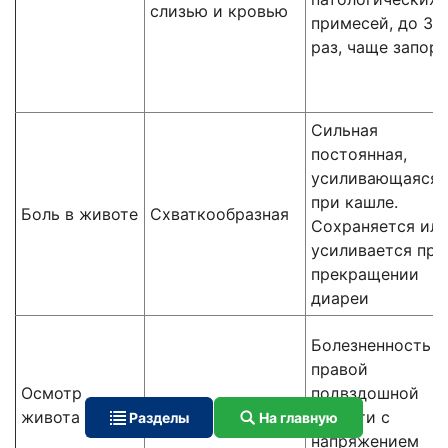
слизью и кровью
примесей, до 3-
раз, чаще запор
Сильная
постоянная,
усиливающаяся
при кашле.
Боль в животе
Схваткообразная
Сохраняется ил
усиливается при
прекращении
диареи
Болезненность в
правой
Осмотр
подвздошной
Мягкий, вздут
живота
области с
Разделы
На главную
напряжением