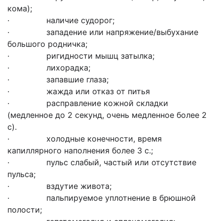
кома);
· наличие судорог;
· западение или напряжение/выбухание
большого родничка;
· ригидности мышц затылка;
· лихорадка;
· запавшие глаза;
· жажда или отказ от питья
· расправление кожной складки
(медленное до 2 секунд, очень медленное более 2
с).
· холодные конечности, время
капиллярного наполнения более 3 с.;
· пульс слабый, частый или отсутствие
пульса;
· вздутие живота;
· пальпируемое уплотнение в брюшной
полости;