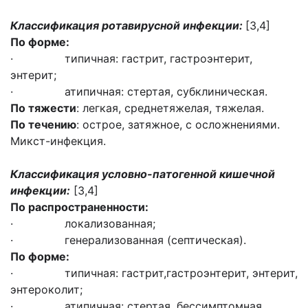
Классификация ротавирусной инфекции:
[3,4]
По форме:
· типичная: гастрит, гастроэнтерит,
энтерит;
· атипичная: стертая, субклиническая.
По тяжести
: легкая, среднетяжелая, тяжелая.
По течению
: острое, затяжное, с осложнениями.
Микст-инфекция.
Классификация условно-патогенной кишечной
инфекции:
[3,4]
По распространенности:
· локализованная;
· генерализованная (септическая).
По форме:
· типичная: гастрит,гастроэнтерит, энтерит,
энтероколит;
· атипичная: стертая, бессимптомная,