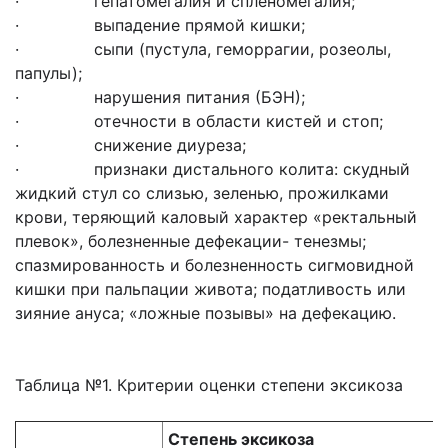
· гепатомегалия и спленомегалия;
· выпадение прямой кишки;
· сыпи (пустула, геморрагии, розеолы,
папулы);
· нарушения питания (БЭН);
· отечности в области кистей и стоп;
· снижение диуреза;
· признаки дистального колита: скудный
жидкий стул со слизью, зеленью, прожилками
крови, теряющий каловый характер «ректальный
плевок», болезненные дефекации- тенезмы;
спазмированность и болезненность сигмовидной
кишки при пальпации живота; податливость или
зияние ануса; «ложные позывы» на дефекацию.
Таблица №1. Критерии оценки степени эксикоза
Степень эксикоза