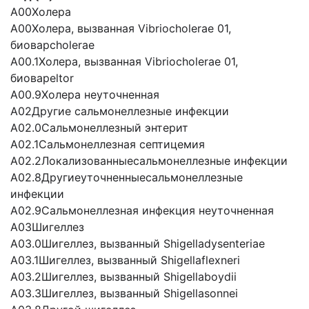
A00Холера
A00Холера, вызванная Vibriocholerae 01,
биоварcholerae
A00.1Холера, вызванная Vibriocholerae 01,
биоварeltor
A00.9Холера неуточненная
А02Другие сальмонеллезные инфекции
А02.0Сальмонеллезный энтерит
А02.1Сальмонеллезная септицемия
А02.2Локализованныесальмонеллезные инфекции
А02.8Другиеуточненныесальмонеллезные
инфекции
А02.9Сальмонеллезная инфекция неуточненная
А03Шигеллез
А03.0Шигеллез, вызванный Shigelladysenteriae
А03.1Шигеллез, вызванный Shigellaflexneri
А03.2Шигеллез, вызванный Shigellaboydii
А03.3Шигеллез, вызванный Shigellasonnei