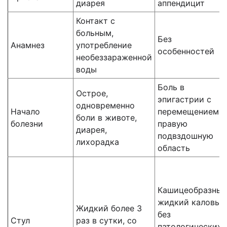
диарея
аппендицит
Контакт с
больным,
Без
Анамнез
употребление
особенностей
необеззараженной
воды
Боль в
Острое,
эпигастрии с
одновременно
Начало
перемещением в
боли в животе,
болезни
правую
диарея,
подвздошную
лихорадка
область
Кашицеобразный
жидкий каловый
Жидкий более 3
без
Стул
раз в сутки, со
патологических