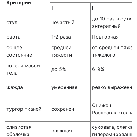
Критерии
I
II
до 10 раз в сутки,
стул
нечастый
энтеритный
рвота
1-2 раза
Повторная
общее
средней
от средней тяжес
состояние
тяжести
тяжелого
потеря массы
до 5%
6-9%
тела
жажда
умеренная
резко выраженна
Снижен
тургор тканей
сохранен
Расправляется ме
слизистая
суховата, слегка
влажная
оболочка
гиперемированна