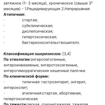
х
затяжное (1- 3 месяца), хроническое (свыше 3
месяцев) - 1.Рецидивирующая 2.Непрерывная
Атипичная:
· стертая;
· субклиническая;
· диспепсическая;
· гипертоксическая;
· бактерионосительствошигелл.
Классификация эшерихиозов:
[3,4]
По этиологии:
энтеропатогенные,
энтероинвазивные, энтеротоксигенные,
энтерогеморрагические кишечные палочки
По клинической форме:
· типичная: гастроэнтерит, энтерит,
энтероколит;
· атипичная:стертая, абортивная,
гипертоксическая.
По тяжести:
легкая, среднетяжелая, тяжелая.