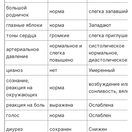
большой
норма
слегка запавший
родничок
глазные яблоки
норма
Западают
тоны сердца
громкие
слегка приглушен
нормальное и
систолическое
артериальное
слегка
нормальное,
давление
повышено
диастолическое 
цианоз
нет
Умеренный
сознание,
возбуждение или
реакция на
норма
сонливость, вяло
окружающих
реакция на боль
выражена
Ослаблена
голос
норма
Ослаблен
диурез
сохранен
Снижен