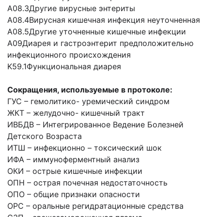
А08.3Другие вирусные энтериты
А08.4Вирусная кишечная инфекция неуточненная
А08.5Другие уточненные кишечные инфекции
А09Диарея и гастроэнтерит предположительно
инфекционного происхождения
K59.1Функциональная диарея
Сокращения, используемые в протоколе:
ГУС
–
гемолитико- уремический синдром
ЖКТ
–
желудочно- кишечный тракт
ИВБДВ
–
Интегрированное Ведение Болезней
Детского Возраста
ИТШ
–
инфекционно – токсический шок
ИФА
–
иммуноферментный анализ
ОКИ
–
острые кишечные инфекции
ОПН
–
острая почечная недостаточность
ОПО
–
общие признаки опасности
ОРС
–
оральные регидратационные средства