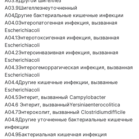
А03.8Другой шигеллез
А03.9Шигеллезнеуточненный
А04Другие бактериальные кишечные инфекции
A04.0Энтеропатогенная инфекция, вызванная
Escherichiacoli
A04.1Энтеротоксигенная инфекция, вызванная
Escherichiacoli
A04.2Энтероинвазивная инфекция, вызванная
Escherichiacoli
A04.3Энтерогеморрагическая инфекция, вызванная
Escherichiacoli
A04.4Другие кишечные инфекции, вызванные
Escherichiacoli
A04.5Энтерит, вызванный Campylobacter
A04.6 Энтерит, вызванныйYersiniaenterocolitica
A04.7Энтероколит, вызванный Clostridiumdifficile
A04.8Другие уточненные бактериальные кишечные
инфекции
A04.9Бактериальная кишечная инфекция