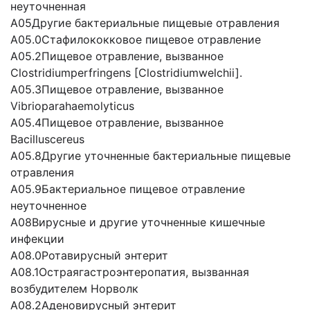
неуточненная
А05Другие бактериальные пищевые отравления
А05.0Стафилококковое пищевое отравление
А05.2Пищевое отравление, вызванное
Clostridiumperfringens [Clostridiumwelchii].
А05.3Пищевое отравление, вызванное
Vibriopаrаhаemolyticus
А05.4Пищевое отравление, вызванное
Bаcilluscereus
А05.8Другие уточненные бактериальные пищевые
отравления
А05.9Бактериальное пищевое отравление
неуточненное
А08Вирусные и другие уточненные кишечные
инфекции
А08.0Ротавирусный энтерит
А08.1Остраягастроэнтеропатия, вызванная
возбудителем Норволк
А08.2Аденовирусный энтерит