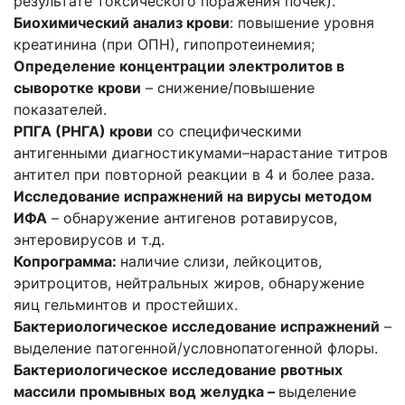
результате токсического поражения почек).
Биохимический анализ крови
: повышение уровня
креатинина (при ОПН), гипопротеинемия;
Определение концентрации электролитов в
сыворотке крови
– снижение/повышение
показателей.
РПГА (РНГА) крови
со специфическими
антигенными диагностикумами–нарастание титров
антител при повторной реакции в 4 и более раза.
Исследование испражнений на вирусы методом
ИФА
– обнаружение антигенов ротавирусов,
энтеровирусов и т.д.
Копрограмма:
наличие слизи, лейкоцитов,
эритроцитов, нейтральных жиров, обнаружение
яиц гельминтов и простейших.
Бактериологическое исследование испражнений
–
выделение патогенной/условнопатогенной флоры.
Бактериологическое исследование рвотных
массили промывных вод желудка –
выделение