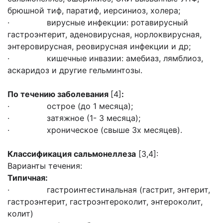
брюшной тиф, паратиф, иерсиниоз, холера;
· вирусные инфекции: ротавирусный
гастроэнтерит, аденовирусная, норлоквирусная,
энтеровирусная, реовирусная инфекции и др;
· кишечные инвазии: амебиаз, лямблиоз,
аскаридоз и другие гельминтозы.
По течению заболевания
[4]
:
· острое (до 1 месяца);
· затяжное (1- 3 месяца);
· хроническое (свыше 3х месяцев).
Классификация сальмонеллеза
[3,4]:
Варианты течения:
Типичная:
· гастроинтестинальная (гастрит, энтерит,
гастроэнтерит, гастроэнтероколит, энтероколит,
колит)