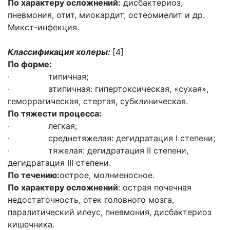
По характеру осложнений:
дисбактериоз,
пневмония, отит, миокардит, остеомиелит и др.
Микст-инфекция.
Классификация холеры:
[4]
По форме:
· типичная;
· атипичная: гипертоксическая, «сухая»,
геморрагическая, стертая, субклиническая.
По тяжести процесса:
· легкая;
· среднетяжелая: дегидратация I степени;
· тяжелая: дегидратация II степени,
дегидратация III степени.
По течению:
острое, молниеносное.
По характеру осложнений
: острая почечная
недостаточность, отек головного мозга,
паралитический илеус, пневмония, дисбактериоз
кишечника.