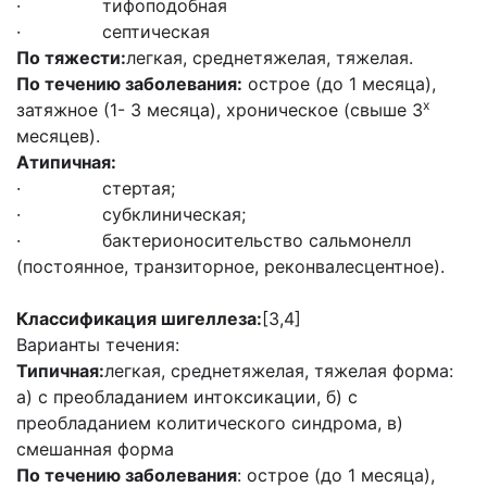
· тифоподобная
· септическая
По тяжести:
легкая, среднетяжелая, тяжелая.
По течению заболевания:
острое (до 1 месяца),
х
затяжное (1- 3 месяца), хроническое (свыше 3
месяцев).
Атипичная:
· стертая;
· субклиническая;
· бактерионосительство сальмонелл
(постоянное, транзиторное, реконвалесцентное).
Классификация шигеллеза:
[3,4]
Варианты течения:
Типичная:
легкая, среднетяжелая, тяжелая форма:
а) с преобладанием интоксикации, б) с
преобладанием колитического синдрома, в)
смешанная форма
По течению заболевания
: острое (до 1 месяца),