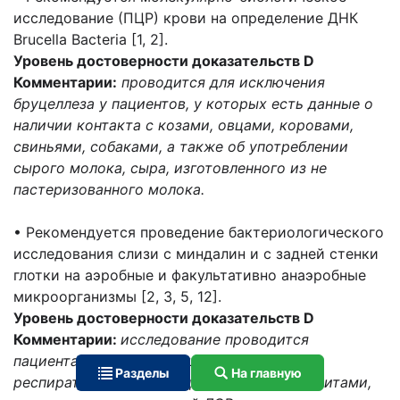
исследование (ПЦР) крови на определение ДНК
Brucella Bacteria [1, 2].
Уровень достоверности доказательств D
Комментарии:
проводится для исключения
бруцеллеза у пациентов, у которых есть данные о
наличии контакта с козами, овцами, коровами,
свиньями, собаками, а также об употреблении
сырого молока, сыра, изготовленного из не
пастеризованного молока.
• Рекомендуется проведение бактериологического
исследования слизи с миндалин и с задней стенки
глотки на аэробные и факультативно анаэробные
микроорганизмы [2, 3, 5, 12].
Уровень достоверности доказательств D
Комментарии:
исследование проводится
пациентам, часто болеющим острыми
Разделы
На главную
респираторными инфекциями (ОРИ), бронхитами,