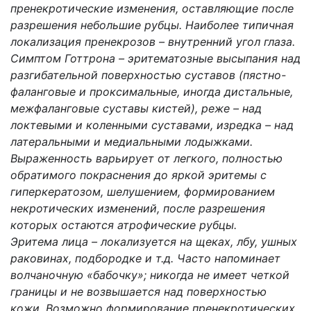
пренекротические изменения, оставляющие после
разрешения небольшие рубцы. Наиболее типичная
локализация пренекрозов – внутренний угол глаза.
Симптом Готтрона – эритематозные высыпания над
разгибательной поверхностью суставов (пястно-
фаланговые и проксимальные, иногда дистальные,
межфаланговые суставы кистей), реже – над
локтевыми и коленными суставами, изредка – над
латеральными и медиальными лодыжками.
Выраженность варьирует от легкого, полностью
обратимого покраснения до яркой эритемы с
гиперкератозом, шелушением, формированием
некротических изменений, после разрешения
которых остаются атрофические рубцы.
Эритема лица – локализуется на щеках, лбу, ушных
раковинах, подбородке и т.д. Часто напоминает
волчаночную «бабочку»; никогда не имеет четкой
границы и не возвышается над поверхностью
кожи. Возможно формирование пренекротических