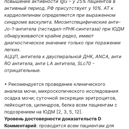
повышение активности IgG – у 25% пациентов в
активный период. РФ присутствует у 10%. АТ к
кардиолипинам определяются при выраженном
синдроме васкулита. Миозитспецифические анти-
Jo-1-антитела (гистидил-тРНК-синтетаза) при ЮДМ
обнаруживаются крайне редко, имеют
диагностическое значение только при поражении
легких.
АЦЦП, антитела к двуспиральной ДНК, АNCA, анти
RO антитела, анти LA антитела, SLc70 -
отрицательные.
• Рекомендуется проведение клинического
анализа мочи, микроскопического исследования
осадка мочи; суточной экскреции эритроцитов,
лейкоцитов, цилиндров, белка всем пациентам с
подозрением на ЮДМ [2, 3, 5, 12].
Уровень достоверности доказательств D
Комментарий
:
проводится всем пациентам для