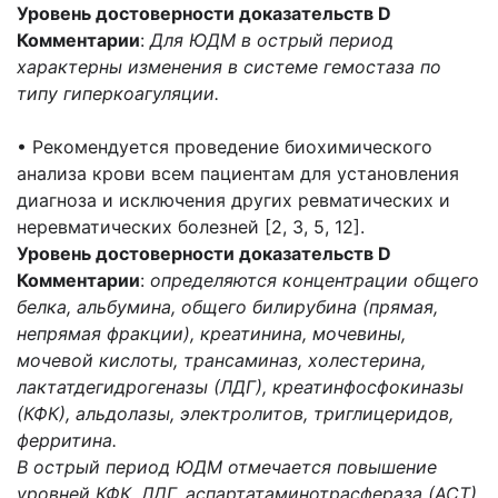
Уровень достоверности доказательств D
Комментарии
:
Для ЮДМ в острый период
характерны изменения в системе гемостаза по
типу гиперкоагуляции.
• Рекомендуется проведение биохимического
анализа крови всем пациентам для установления
диагноза и исключения других ревматических и
неревматических болезней [2, 3, 5, 12].
Уровень достоверности доказательств D
Комментарии
:
определяются концентрации общего
белка, альбумина, общего билирубина (прямая,
непрямая фракции), креатинина, мочевины,
мочевой кислоты, трансаминаз, холестерина,
лактатдегидрогеназы (ЛДГ), креатинфосфокиназы
(КФК), альдолазы, электролитов, триглицеридов,
ферритина.
В острый период ЮДМ отмечается повышение
уровней КФК, ЛДГ, аспартатаминотрасфераза (АСТ),