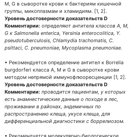
M, G в сыворотке крови к бактериям кишечной
группы, микоплазмам и хламидиям. [1, 2].
Уровень достоверности доказательств D
Комментарии:
определяют антитела классов A, M,
G к Salmonella enterica, Yersinia enterocolitica, Y.
pseudotuberculosis, Chlamydia trachomatis, C.
psittaci, C. pneumoniae, Mycoplasma pneumoniae.
• Рекомендуется определение антител к Borrelia
burgdorferi класса А, M и G в сыворотке крови
методом непрямой иммунофлюоресценции [1, 2].
Уровень достоверности доказательств D
Комментарии:
проводится пациентам, у которых
есть анамнестические данные о походе в лес,
проживании в районах, эндемичных по
распространению клеща, укусе клеща, для
дифференциальной диагностики с боррелиозом.
• Рекомендуется молекулярно-биологическое