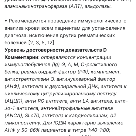
аланинаминотрансфераза (АЛТ), альдолазы.
• Рекомендуется проведение иммунологического
анализа крови всем пациентам для установления
диагноза, исключения других ревматических
болезней [2, 3, 5, 12].
Уровень достоверности доказательств D
Комментарии
:
определяются концентрации
иммуноглобулинов (Ig) G, A, M, С-реактивного
белка; ревматоидный фактор (РФ), комплемент,
антистрептолизин О, антинуклеарный фактор
(АНФ), антитела к двуспиральной ДНК, антитела к
циклическому цитруллинированному пептиду
(АЦЦП), анти RO антитела, анти LA антитела, анти-
Jo-1-антитела, антинейтрофильные антитела
(ANCA), SLc70, антитела к кардиолипинам, b2
гликопротеину. Для ЮДМ характерно выявление
АНФ у 50–86% пациентов в титре 1:40–1:80;