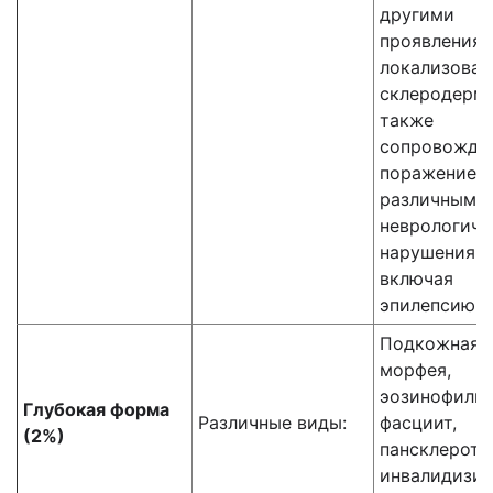
другими
проявления
локализован
склеродерми
также
сопровожда
поражением 
различными
неврологич
нарушениям
включая
эпилепсию
Подкожная
морфея,
эозинофиль
Глубокая форма
Различные виды:
фасциит,
(2%)
пансклероти
инвалидизи