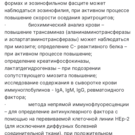
формах и эозинофильном фасците может
наблюдаться эозинофилия, при активном процессе
повышение скорости оседания эритроцитов;
· биохимический анализ крови –
повышение трансаминаз (аланинаминотрансферазы
и аспартатаминотрансферазы) может наблюдаться
при миозите; определение С- реактивного белка –
при активном процессе повышение;
определение креатинфосфокиназы,
лактатдегидрогеназы – при подозрении
сопутствующего миозита повышение;
исследование содержания в сыворотке крови
иммуноглобулинов - IgA, IgM, IgG, ревматоидного
фактора;
· метода непрямой иммунофлуоресценции
– для определение антинуклеарного фактора с
помощью на перевиваемой клеточной линии HEp-2
(для исключения диффузных болезней
соединительной ткани), при положительном