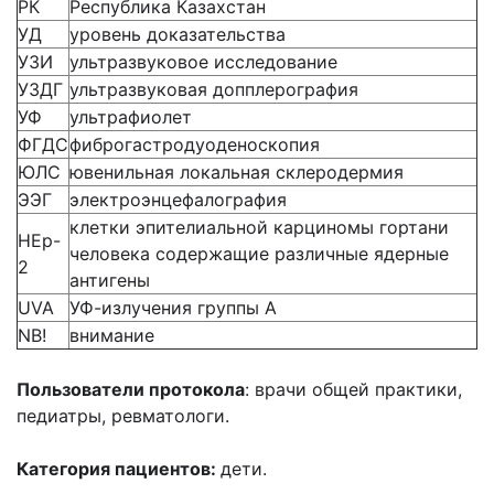
РК
Республика Казахстан
УД
уровень доказательства
УЗИ
ультразвуковое исследование
УЗДГ
ультразвуковая допплерография
УФ
ультрафиолет
ФГДС
фиброгастродуоденоскопия
ЮЛС
ювенильная локальная склеродермия
ЭЭГ
электроэнцефалография
клетки эпителиальной карциномы гортани
HEp-
человека содержащие различные ядерные
2
антигены
UVA
УФ-излучения группы А
NB!
внимание
Пользователи протокола
: врачи общей практики,
педиатры, ревматологи.
Категория пациентов:
дети.