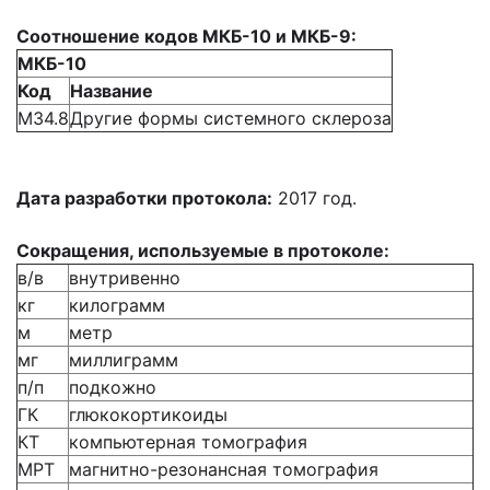
Соотношение кодов МКБ-10 и МКБ-9:
МКБ-10
Код
Название
M34.8
Другие формы системного склероза
Дата разработки протокола:
2017 год.
Сокращения, используемые в протоколе:
в/в
внутривенно
кг
килограмм
м
метр
мг
миллиграмм
п/п
подкожно
ГК
глюкокортикоиды
КТ
компьютерная томография
МРТ
магнитно-резонансная томография