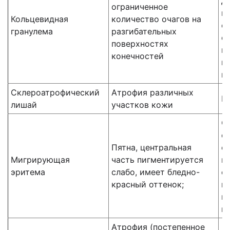
д
ограниченное
н
Кольцевидная
количество очагов на
о
гранулема
разгибательных
о
поверхностях
и
конечностей
к
к
Склероатрофический
Атрофия различных
Б
лишай
участков кожи
С
с
Пятна, центральная
с
Мигрирующая
часть пигментируется
ц
эритема
слабо, имеет бледно-
с
красный оттенок;
в
г
и
Атрофия (постепенное