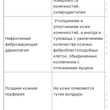
поверхность
в
конечностей,
в
склеродактилия
Утолщением и
уплотнением кожи
конечностей, а иногда и
Г
Нефрогенная
туловища с увеличением
к
фиброзирующая
количества кожных
ф
дермопатия
фибробластоподобных
в
клеток, объединенных
коллагеном с
отложением муцина
О
у
Поздняя кожная
На коже появляются
у
порфирия
тугие волдыри
г
м
ка