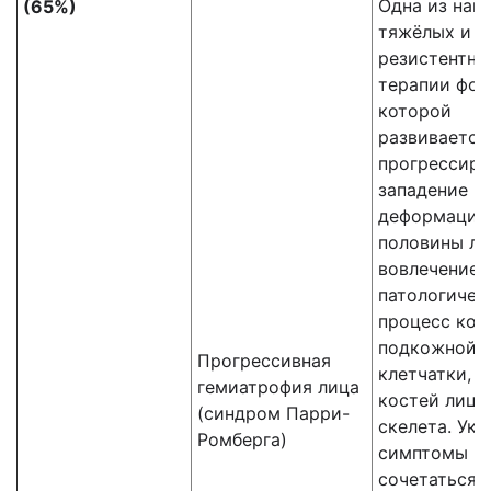
Одна из наи
(65%)
тяжёлых и
резистентны
терапии фор
которой
развивается
прогрессир
западение и
деформация
половины ли
вовлечением
патологичес
процесс кож
подкожной
Прогрессивная
клетчатки, 
гемиатрофия лица
костей лице
(синдром Парри-
скелета. Ук
Ромберга)
симптомы м
сочетаться 