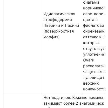
очагами
коричневого
Идиопатическая
серо-коричн
атрофодермия
цвета с
Пьерини и Пасини
фиолетово-
(поверхностная
сиреневым
морфия)
оттенком, в
которых
отсутствует
уплотнение 
Очаги
располагают
чаще всего 
туловище и
верхних
конечностях
Нет подтипов. Кожные изменени
занимают более 2 анатомических