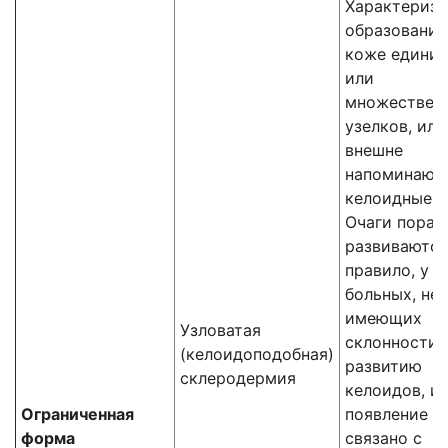
Характеризу
образование
коже едини
или
множествен
узелков, или
внешне
напоминающ
келоидные р
Очаги пораж
развиваются
правило, у
больных, не
имеющих
Узловатая
склонности 
(келоидоподобная)
развитию
склеродермия
келоидов, и
Ограниченная
появление н
форма
связано с