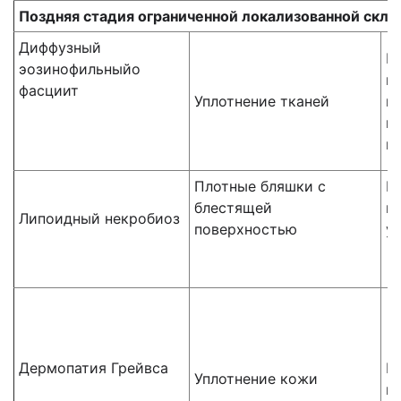
Поздняя стадия ограниченной локализованной скл
Диффузный
В
эозинофильныйо
и
фасциит
Уплотнение тканей
п
г
в
Плотные бляшки с
Г
блестящей
и
Липоидный некробиоз
поверхностью
у
Дермопатия Грейвса
И
Уплотнение кожи
щ