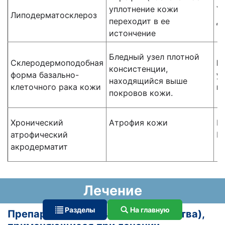
уплотнение кожи
У
Липодерматосклероз
переходит в ее
д
истончение
Бледный узел плотной
Склеродермоподобная
Г
консистенции,
форма базально-
у
находящийся выше
клеточного рака кожи
и
покровов кожи.
Хронический
Атрофия кожи
Н
атрофический
И
акродерматит
Лечение
Разделы
На главную
Препараты (действующие вещества),