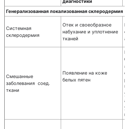
диагностики
Генерализованная локализованная склеродермия
Отек и своеобразное
В
Системная
набухание и уплотнение
о
склеродермия
тканей
а
П
б
а
Появление на коже
с
Смешанные
белых пятен
р
заболевания соед.
U
ткани
у
а
у
п