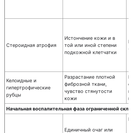
Истончение кожи и в
Н
Стероидная атрофия
той или иной степени
(
подкожной клетчатки
Разрастание плотной
Г
Келоидные и
фиброзной ткани,
ф
гипертрофические
чувство стянутости
г
рубцы
кожи
к
Начальная воспалительная фаза ограниченной скл
Г
о
Единичный очаг или