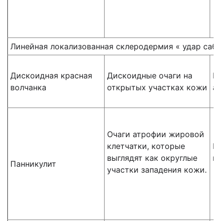
Линейная локализованная склеродермия « удар саб
Дискоидная красная
Дискоидные очаги на
Н
волчанка
открытых участках кожи
а
Очаги атрофии жировой
клетчатки, которые
И
выглядят как округлые
п
Панникулит
участки западения кожи.