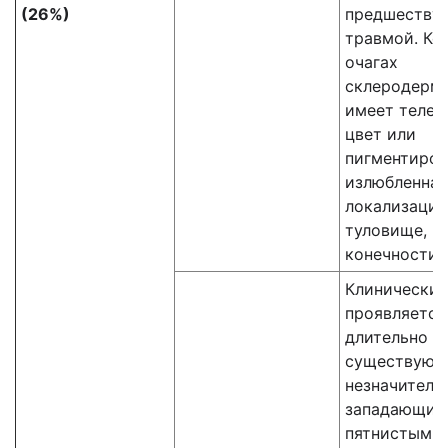
(26%)
предшеству
травмой. Ко
очагах
склеродерм
имеет телес
цвет или
пигментиров
излюбленная
локализация
туловище, в
конечности.
Клинически 
проявляется
длительно
существующ
незначитель
западающим
пятнистыми