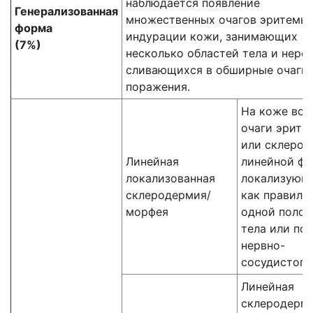
наблюдается появление
Генерализованная
множественных очагов эритемы 
форма
индурации кожи, занимающих
(7%)
несколько областей тела и нере
сливающихся в обширные очаги
поражения.
На коже воз
очаги эрите
или склероз
Линейная
линейной фо
локализованная
локализующ
склеродермия/
как правило,
морфея
одной полов
тела или по 
нервно-
сосудистого
Линейная
склеродерми