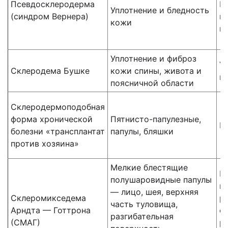
Псевдосклеродерма
Р
Уплотнение и бледность
(синдром Вернера)
к
кожи
ге
Уплотнение и фиброз
У
Склеродема Бушке
кожи спины, живота и
г
поясничной области
Склеродермоподобная
форма хронической
Пятнисто-папулезные,
Н
болезни «трансплантат
папулы, бляшки
против хозяина»
Мелкие блестящие
Г
полушаровидные папулы
к
— лицо, шея, верхняя
Склеромикседема
р
часть туловища,
Арндта — Готтрона
о
разгибательная
(СМАГ)
р