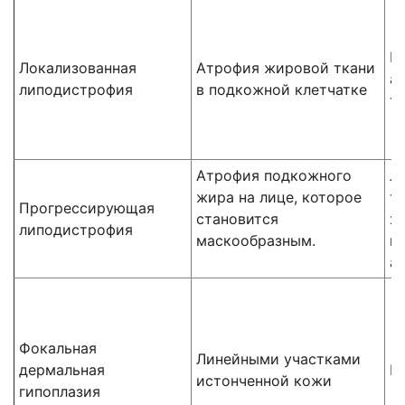
Г
Локализованная
Атрофия жировой ткани
а
липодистрофия
в подкожной клетчатке
тк
Атрофия подкожного
Л
жира на лице, которое
т
Прогрессирующая
становится
х
липодистрофия
маскообразным.
г
а
Фокальная
Линейными участками
дермальная
Г
истонченной кожи
гипоплазия