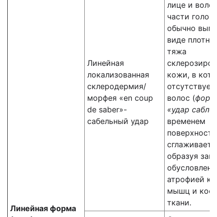
лице и воло
части голов
обычно выгл
виде плотно
тяжа
Линейная
склерозиро
локализованная
кожи, в кот
склеродермия/
отсутствует
морфея «en coup
волос (
форм
de saber»-
«удар сабле
сабельный удар
временем
поверхность
сглаживаетс
образуя зап
обусловленн
атрофией ко
мышц и кос
ткани.
Линейная форма