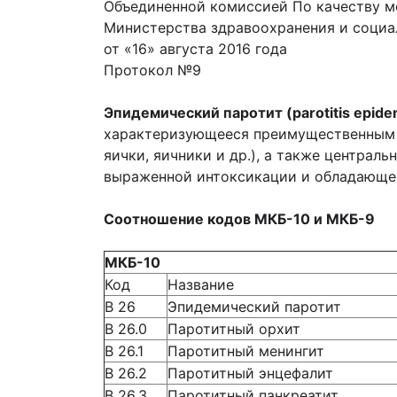
Объединенной комиссией По качеству м
Министерства здравоохранения и социа
от «16» августа 2016 года
Протокол №9
Эпидемический паротит (parotitis epide
характеризующееся преимущественным п
яички, яичники и др.), а также центра
выраженной интоксикации и обладающе
Соотношение кодов МКБ-10 и МКБ-9
МКБ-10
Код
Название
В 26
Эпидемический паротит
В 26.0
Паротитный орхит
В 26.1
Паротитный менингит
В 26.2
Паротитный энцефалит
В 26.3
Паротитный панкреатит