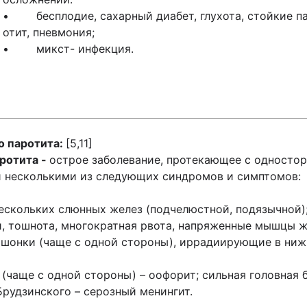
• бесплодие, сахарный диабет, глухота, стойкие па
отит, пневмония;
• микст- инфекция.
о паротита:
[5,11]
ротита -
острое заболевание, протекающее с односто
 несколькими из следующих синдромов и симптомов:
ескольких слюнных желез (подчелюстной, подязычной)
ти, тошнота, многократная рвота, напряженные мышцы
мошонки (чаще с одной стороны), иррадиирующие в ниж
(чаще с одной стороны) – оофорит; сильная головная 
рудзинского – серозный менингит.