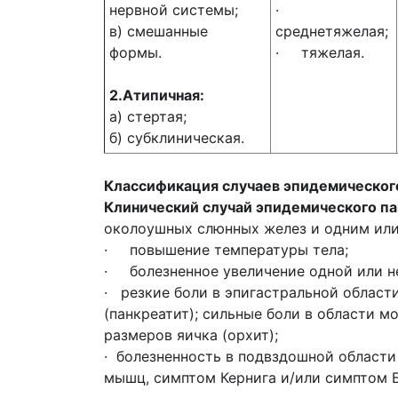
нервной системы;
·
в) смешанные
среднетяжелая;
формы.
· тяжелая.
2.Атипичная:
а) стертая;
б) субклиническая.
Классификация случаев эпидемическог
Клинический случай эпидемического па
околоушных слюнных желез и одним или
· повышение температуры тела;
· болезненное увеличение одной или н
· резкие боли в эпигастральной облас
(панкреатит); сильные боли в области 
размеров яичка (орхит);
· болезненность в подвздошной области 
мышц, симптом Кернига и/или симптом Б