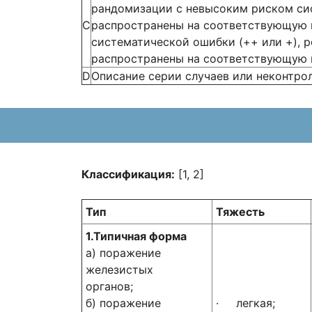
рандомизации с невысоким риском сис
С
распространены на соответствующую 
систематической ошибки (++ или +), 
распространены на соответствующую 
D
Описание серии случаев или неконтро
Классификация:
[1, 2]
Тип
Тяжесть
1.Типичная форма
а) поражение
железистых
органов;
б) поражение
· легкая;