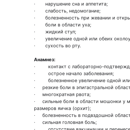
· нарушение сна и аппетита;
· слабость, недомогание;
· болезненность при жевании и откры
· боли в области уха;
· жидкий стул;
· увеличение одной или обеих околоу
· сухость во рту.
Анамнез:
· контакт с лабораторно-подтвержденн
· острое начало заболевания;
· болезненное увеличение одной или н
· резкие боли в эпигастральной облас
· многократная рвота;
· сильные боли в области мошонки у м
размеров яичка (орхит);
· болезненность в подвздошной области
· сильная головная боль;
· отсутствие вакцинации и перенесен