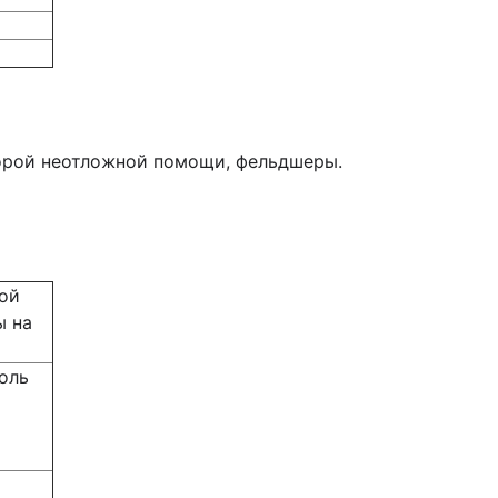
корой неотложной помощи, фельдшеры.
кой
ы на
оль