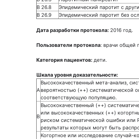
В 26.8
Эпидемический паротит с друг
В 26.9
Эпидемический паротит без ос
Дата разработки протокола:
2016 год.
Пользователи протокола
: врачи общей
Категория пациентов:
дети.
Шкала уровня доказательности
:
Высококачественный мета-анализ, сис
А
вероятностью (++) систематической о
соответствующую популяцию.
Высококачественный (++) систематиче
или высококачественных (++) когортн
В
риском систематической ошибки или Р
результаты которых могут быть распр
Когортное или исследование случай-к