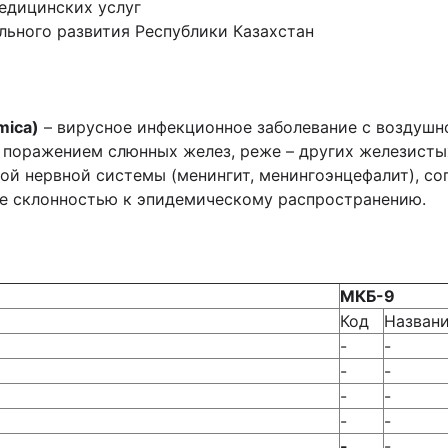
едицинских услуг
льного развития Республики Казахстан
mica)
– вирусное инфекционное заболевание с воздушн
оражением слюнных желез, реже – других железистых
льной нервной системы (менингит, менингоэнцефалит),
е склонностью к эпидемическому распространению.
МКБ-9
Код
Назван
-
-
-
-
-
-
-
-
-
-