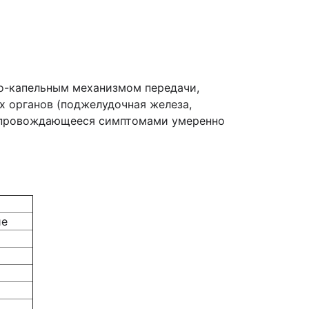
о-капельным механизмом передачи,
 органов (поджелудочная железа,
 сопровождающееся симптомами умеренно
ие