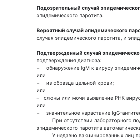
Подозрительный случай эпидемическог
эпидемического паротита.
Вероятный случай эпидемического пар
случая эпидемического паротита, и эпи
Подтвержденный случай эпидемическо
подтверждения диагноза:
− обнаружение IgM к вирусу эпидемиче
или
− из образца цельной крови;
или
– слюны или мочи выявление РНК вирус
или
− значительное нарастание IgG-антител
При отсутствии лабораторного подтве
эпидемического паротита автоматическ
У недавно вакцинированных лиц при I