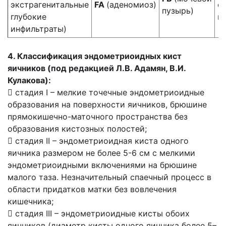
экстрагенитальные
FA
(аденомиоз)
о
пузырь)
глубокие
м
инфильтраты)
4. Классификация эндометриоидных кист
яичников (под редакцией Л.В. Адамян, В.И.
Кулакова):
 стадия I – мелкие точечные эндометриоидные
образования на поверхности яичников, брюшине
прямокишечно-маточного пространства без
образования кистозных полостей;
 стадия II – эндометриоидная киста одного
яичника размером не более 5-6 см с мелкими
эндометриоидными включениями на брюшине
малого таза. Незначительный спаечный процесс в
области придатков матки без вовлечения
кишечника;
 стадия III – эндометриоидные кисты обоих
яичников (диаметр кисты одного яичника более 5–