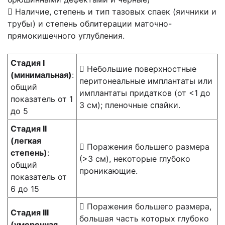
 Наличие, степень и тип тазовых спаек (яичники и
трубы) и степень облитерации маточно-
прямокишечного углубления.
Стадия I
 Небольшие поверхностные
(минимальная)
:
перитонеальные имплантаты или
общий
имплантаты придатков (от <1 до
показатель от 1
3 см); пленочные спайки.
до 5
Стадия II
(легкая
 Поражения большего размера
степень)
:
(>3 см), некоторые глубоко
общий
проникающие.
показатель от
6 до 15
 Поражения большего размера,
Стадия III
большая часть которых глубоко
(умеренная