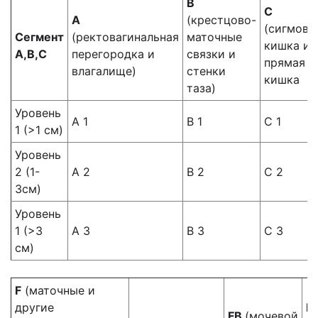
B
C
A
(крестцово-
(сигмови
Сегмент
(ректовагинальная
маточные
кишка и
А,B,C
перегородка и
связки и
прямая
влагалище)
стенки
кишка
таза)
Уровень
А 1
В 1
С 1
1 (>1 см)
Уровень
2 (1-
А 2
В 2
С 2
3см)
Уровень
1 (>3
А 3
В 3
С 3
см)
F
(маточные и
другие
F
FB
(мочевой