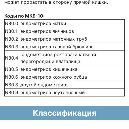
может прорастать в сторону прямой кишки.
Коды по МКБ-10:
N80.0
эндометриоз матки
N80.1
эндометриоз яичников
N80.2
эндометриоз маточных труб
N80.3
эндометриоз тазовой брюшины
эндометриоз ректовагинальной
N80.4
перегородки и влагалища
N80.5
эндометриоз кишечника
N80.6
эндометриоз кожного рубца
N80.8
другой эндометриоз
N80.9
эндометриоз неуточненный
Классификация