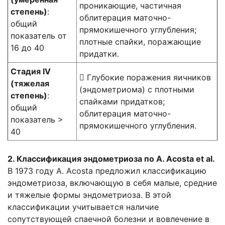
проникающие, частичная
степень)
:
облитерация маточно-
общий
прямокишечного углубления;
показатель от
плотные спайки, поражающие
16 до 40
придатки.
Стадия IV
 Глубокие поражения яичников
(тяжелая
(эндометриома) с плотными
степень)
:
спайками придатков;
общий
облитерация маточно-
показатель >
прямокишечного углубления.
40
2. Классификация эндометриоза по A. Acosta et al.
В 1973 году A. Acosta предложил классификацию
эндометриоза, включающую в себя малые, средние
и тяжелые формы эндометриоза. В этой
классификации учитывается наличие
сопутствующей спаечной болезни и вовлечение в