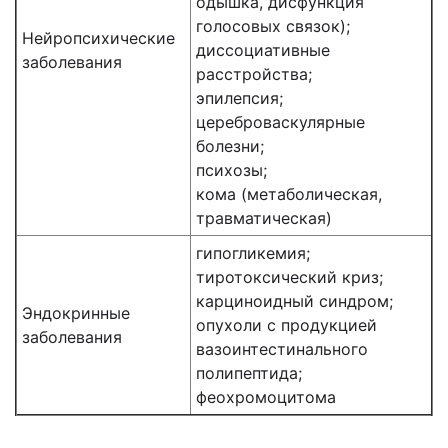
одышка, дисфункция
голосовых связок);
Нейропсихические
диссоциативные
заболевания
расстройства;
эпилепсия;
цереброваскулярные
болезни;
психозы;
кома (метаболическая,
травматическая)
гипогликемия;
тиротоксический криз;
карциноидный синдром;
Эндокринные
опухоли с продукцией
заболевания
вазоинтестинального
полипептида;
феохромоцитома