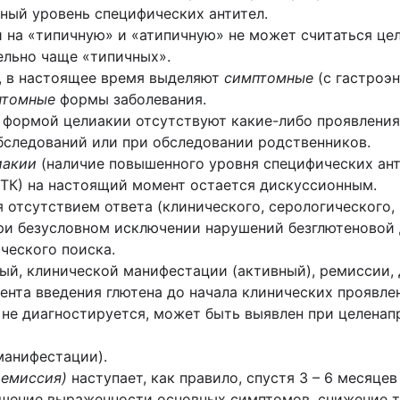
ный уровень специфических антител.
 на «типичную» и «атипичную» не может считаться це
ельно чаще «типичных».
и, в настоящее время выделяют
симптомные
(с гастроэ
птомные
формы заболевания.
формой целиакии отсутствуют какие-либо проявления 
бследований или при обследовании родственников.
иакии
(наличие повышенного уровня специфических ант
ТК) на настоящий момент остается дискуссионным.
 отсутствием ответа (клинического, серологического,
ри безусловном исключении нарушений безглютеновой 
ческого поиска.
ый, клинической манифестации (активный), ремиссии,
нта введения глютена до начала клинических проявле
е не диагностируется, может быть выявлен при целена
манифестации).
ремиссия)
наступает, как правило, спустя 3 – 6 месяце
ьшение выраженности основных симптомов, снижение т