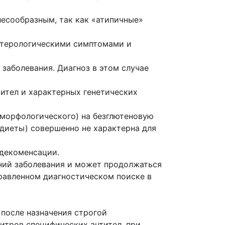
лесообразным, так как «атипичные»
нтерологическими симптомами и
заболевания. Диагноз в этом случае
ител и характерных генетических
 морфологического) на безглютеновую
диеты) совершенно не характерна для
 декоменсации.
ний заболевания и может продолжаться
правленном диагностическом поиске в
в после назначения строгой
итров специфических антител, при