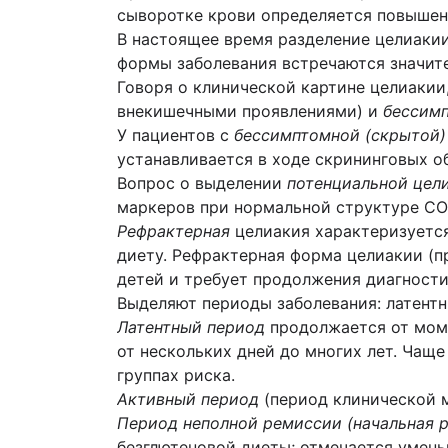
сыворотке крови определяется повышен
В настоящее время разделение целиакии
формы заболевания встречаются значит
Говоря о клинической картине целиаки
внекишечными проявлениями) и
бессим
У пациентов с
бессимптомной (скрытой)
устанавливается в ходе скрининговых о
Вопрос о выделении
потенциальной цел
маркеров при нормальной структуре СО
Рефрактерная
целиакия характеризуется
диету. Рефрактерная форма целиакии (п
детей и требует продолжения диагности
Выделяют периоды заболевания: латентн
Латентный период
продолжается от моме
от нескольких дней до многих лет. Чащ
группах риска.
Активный период
(период клинической 
Период неполной ремиссии (начальная 
безглютеновой диеты; отмечается умен