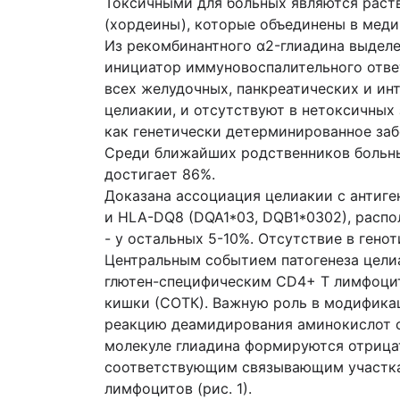
Токсичными для больных являются раств
(хордеины), которые объединены в меди
Из рекомбинантного α2-глиадина выде
инициатор иммуновоспалительного отве
всех желудочных, панкреатических и ин
целиакии, и отсутствуют в нетоксичных
как генетически детерминированное заб
Среди ближайших родственников больны
достигает 86%.
Доказана ассоциация целиакии с антиге
и HLA-DQ8 (DQA1*03, DQB1*0302), расп
- у остальных 5-10%. Отсутствие в ген
Центральным событием патогенеза цели
глютен-специфическим CD4+ Т лимфоцит
кишки (СОТК). Важную роль в модификац
реакцию деамидирования аминокислот с
молекуле глиадина формируются отрицат
соответствующим связывающим участка
лимфоцитов (рис. 1).