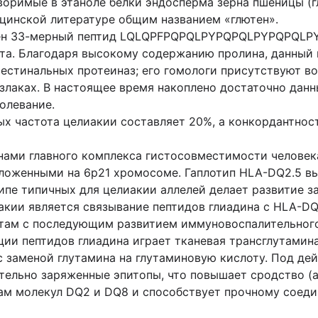
оримые в этаноле белки эндосперма зерна пшеницы (г
цинской литературе общим названием «глютен».
лен 33-мерный пептид LQLQPFPQPQLPYPQPQLPYPQPQLP
та. Благодаря высокому содержанию пролина, данный 
тестинальных протеиназ; его гомологи присутствуют во
 злаках. В настоящее время накоплено достаточно дан
олевание.
х частота целиакии составляет 20%, а конкордантнос
нами главного комплекса гистосовместимости человека
оложенными на 6р21 хромосоме. Гаплотип HLA-DQ2.5 в
отипе типичных для целиакии аллелей делает развитие 
акии является связывание пептидов глиадина с HLA-D
ам с последующим развитием иммуновоспалительного
ии пептидов глиадина играет тканевая трансглутамина
 заменой глутамина на глутаминовую кислоту. Под дей
ельно заряженные эпитопы, что повышает сродство (а
м молекул DQ2 и DQ8 и способствует прочному соеди