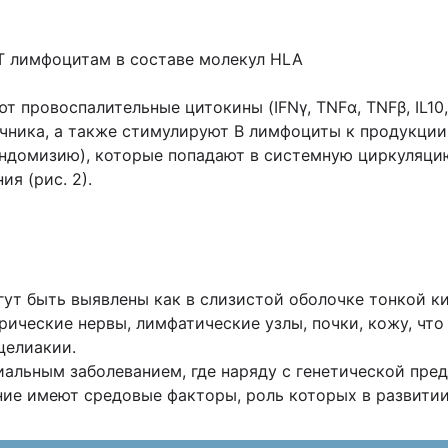
 Т лимфоцитам в составе молекул HLA
провоспалительные цитокины (IFNγ, TNFα, TNFβ, IL10,
ника, а также стимулируют В лимфоциты к продукции а
эндомизию), которые попадают в системную циркуляци
я (рис. 2).
 быть выявлены как в слизистой оболочке тонкой кишк
рические нервы, лимфатические узлы, почки, кожу, чт
целиакии.
альным заболеванием, где наряду с генетической пр
ние имеют средовые факторы, роль которых в развити