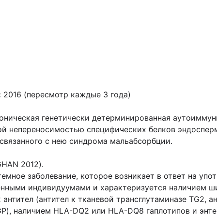
:
2016 (пересмотр каждые 3 года)
роническая генетически детерминированная аутоиммун
ой непереносимостью специфических белков эндосперм
связанного с нею синдрома мальабсорбции.
GHAN 2012).
мное заболевание, которое возникает в ответ на упо
енными индивидуумами и характеризуется наличием ш
антител (антител к тканевой трансглутаминазе TG2, ан
P), наличием HLA-DQ2 или HLA-DQ8 гаплотипов и энте