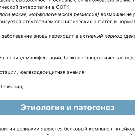
ической энтеропатии в СОТК;
логическая, морфологическая ремиссия)
возможен не р
еризуется отсутствием специфических антител и норм
 заболевание вновь переходит в
активный
период (дек
ма, период манифестации; белково-энергетическая недо
стации, железодефицитная анемия;
Целиакия;
Этиология и патогенез
вития целиакии является белковый компонент клейков