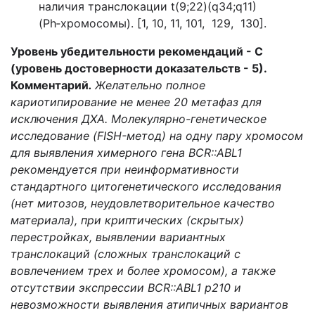
наличия транслокации t(9;22)(q34;q11)
(Ph‑хромосомы). [1, 10, 11, 101, 129, 130].
Уровень убедительности рекомендаций - С
(уровень достоверности доказательств - 5).
Комментарий
.
Желательно полное
кариотипирование не менее 20 метафаз для
исключения ДХА. Молекулярно-генетическое
исследование (FISH-метод) на одну пару хромосом
для выявления химерного гена BCR::ABL1
рекомендуется при неинформативности
стандартного цитогенетического исследования
(нет митозов, неудовлетворительное качество
материала), при криптических (скрытых)
перестройках, выявлении вариантных
транслокаций (сложных транслокаций с
вовлечением трех и более хромосом), а также
отсутствии экспрессии BCR::ABL1 p210 и
невозможности выявления атипичных вариантов