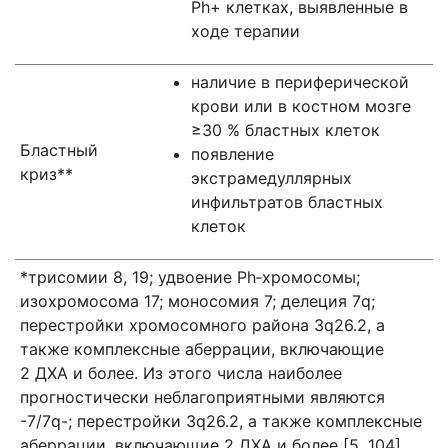
Ph+ клетках, выявленные в
ходе терапии
наличие в периферической
крови или в костном мозге
≥30 % бластных клеток
Бластный
появление
криз**
экстрамедуллярных
инфильтратов бластных
клеток
*трисомии 8, 19; удвоение Ph‑хромосомы;
изохромосома 17; моносомия 7; делеция 7q;
перестройки хромосомного района 3q26.2, а
также комплексные аберрации, включающие
2 ДХА и более. Из этого числа наиболее
прогностически неблагоприятными являются
-7/7q-; перестройки 3q26.2, а также комплексные
аберрации, включающие 2 ДХА и более [5, 104]