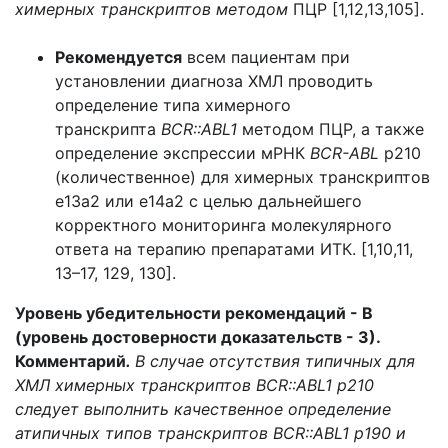
химерных транскриптов методом
ПЦР [1,12,13,105].
Рекомендуется
всем пациентам при
установлении диагноза ХМЛ проводить
определение типа химерного
транскрипта
BCR::ABL1
методом ПЦР, а также
определение экспрессии мРНК
BCR-ABL
p210
(количественное) для химерных транскриптов
e13a2 или e14a2 с целью дальнейшего
корректного мониторинга молекулярного
ответа на терапию препаратами ИТК. [1,10,11,
13–17, 129, 130].
Уровень убедительности рекомендаций - В
(уровень достоверности доказательств - 3).
Комментарий
.
В случае отсутствия типичных для
ХМЛ химерных транскриптов BCR::ABL1 p210
следует выполнить качественное определение
атипичных типов транскриптов BCR::ABL1 p190 и