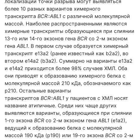
локализации точки разрыва могут выявляться
более 10 разных вариантов химерного
транскрипта
BCR::ABL1
с различной молекулярной
массой. Наиболее распространенными являются
химерные транскрипты образующиеся при слиянии
13-го или 14-го экзонов гена
BCR
со 2-м экзоном
гена
ABL1
. В первом случае образуется химерный
транскрипт e13a2 (ранее известный как b2a2), во
втором e14a2 (b3a2). Суммарно на варианты e13a2
и e14a2 приходится более 98% случаев ХМЛ. Оба
они приводят к образованию химерного белка с
молекулярной массой 210 кДа, обозначаемого как
p210. Остальные варианты
транскриптов
BCR::ABL1
у пациентов с ХМЛ носят
название атипичные. Среди них чаще других
выявляются варианты, образующиеся при слиянии
1-го экзона
BCR
со 2-м экзоном гена
ABL1
(e1a2),
ведущий к образованию белка с молекулярной
массой 190 кДа (p190) или 19-го экзона
BCR
cо 2-м