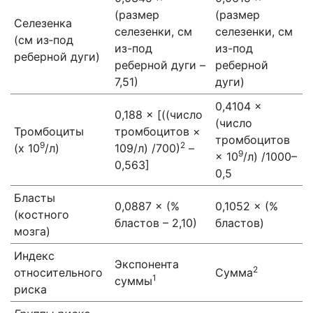
(размер
(размер
Селезенка
селезенки, см
селезенки, см
(см из‑под
из-под
из-под
реберной дуги)
реберной дуги –
реберной
7,51)
дуги)
0,4104 ×
0,188 × [((число
(число
Тромбоциты
тромбоцитов ×
тромбоцитов
9
2
(х 10
/л)
109/л) /700)
–
9
× 10
/л) /1000–
0,563]
0,5
Бласты
0,0887 × (%
0,1052 × (%
(костного
бластов – 2,10)
бластов)
мозга)
Индекс
Экспонента
2
относительного
Сумма
1
суммы
риска