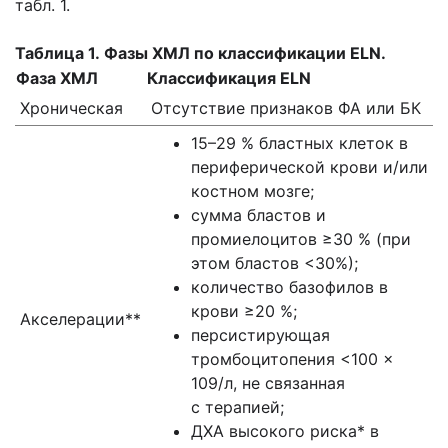
табл. 1.
Таблица 1. Фазы ХМЛ по классификации ELN.
Фаза ХМЛ
Классификация ELN
Хроническая
Отсутствие признаков ФА или БК
15–29 % бластных клеток в
периферической крови и/или
костном мозге;
сумма бластов и
промиелоцитов ≥30 % (при
этом бластов <30%);
количество базофилов в
крови ≥20 %;
Акселерации**
персистирующая
тромбоцитопения <100 ×
109/л, не связанная
с терапией;
ДХА высокого риска* в