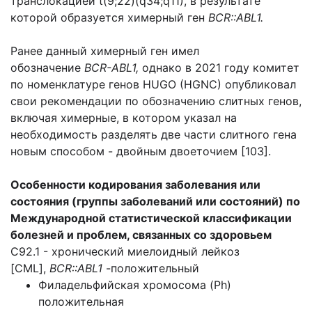
транслокацией t(9;22)(q34;q11), в результате
которой образуется химерный ген
BCR::ABL1.
Ранее данный химерный ген имел
обозначение
BCR-ABL1,
однако в 2021 году комитет
по номенклатуре генов HUGO (HGNC) опубликовал
свои рекомендации по обозначению слитных генов,
включая химерные, в котором указал на
необходимость разделять две части слитного гена
новым способом - двойным двоеточием [103].
Особенности кодирования заболевания или
состояния (группы заболеваний или состояний) по
Международной статистической классификации
болезней и проблем, связанных со здоровьем
C92.1 - хронический миелоидный лейкоз
[CML],
BCR::ABL1
-положительный
Филадельфийская хромосома (Ph)
положительная