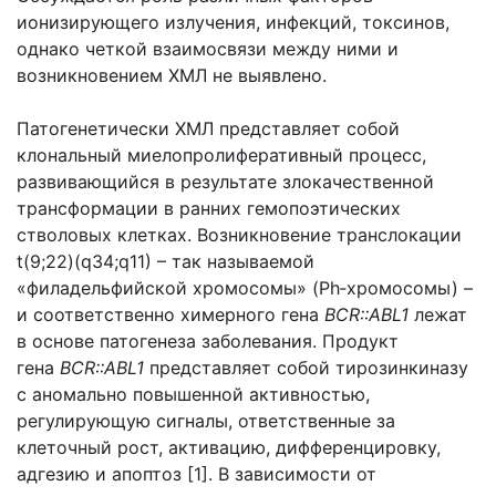
ионизирующего излучения, инфекций, токсинов,
однако четкой взаимосвязи между ними и
возникновением ХМЛ не выявлено.
Патогенетически ХМЛ представляет собой
клональный миелопролиферативный процесс,
развивающийся в результате злокачественной
трансформации в ранних гемопоэтических
стволовых клетках. Возникновение транслокации
t(9;22)(q34;q11) – так называемой
«филадельфийской хромосомы» (Ph‑хромосомы) –
и соответственно химерного гена
BCR::ABL1
лежат
в основе патогенеза заболевания. Продукт
гена
BCR::ABL1
представляет собой тирозинкиназу
с аномально повышенной активностью,
регулирующую сигналы, ответственные за
клеточный рост, активацию, дифференцировку,
адгезию и апоптоз [1]. В зависимости от