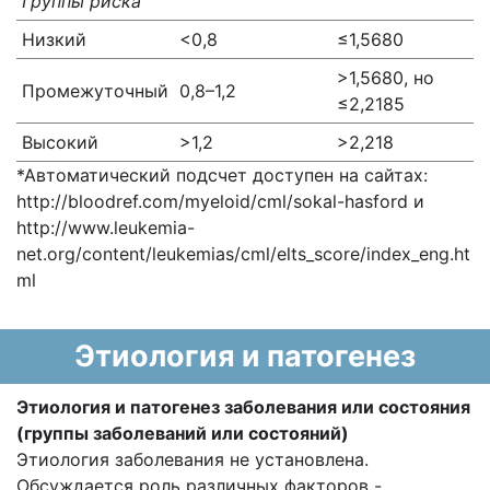
Группы риска
Низкий
<0,8
≤1,5680
>1,5680, но
Промежуточный
0,8–1,2
≤2,2185
Высокий
>1,2
>2,218
*Автоматический подсчет доступен на сайтах:
http://bloodref.com/myeloid/cml/sokal-hasford и
http://www.leukemia-
net.org/content/leukemias/cml/elts_score/index_eng.ht
ml
Этиология и патогенез
Этиология и патогенез заболевания или состояния
(группы заболеваний или состояний)
Этиология заболевания не установлена.
Обсуждается роль различных факторов -