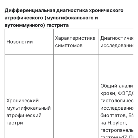
Дифференциальная диагностика хронического
атрофического (мультифокального и
аутоиммунного) гастрита
Характеристика
Диагностическ
Нозологии
симптомов
исследования
Общий анализ
крови, ФЭГДС,
Хронический
гистологическ
мультифокальный
исследования
атрофический
биоптатов, БУ
гастрит
на H.pylori,
гастропанель:
гастрин-17, ПГ-