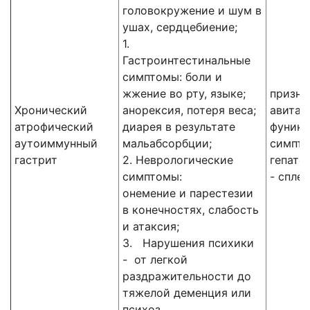
головокружение и шум в
ушах, сердцебиение;
1.
Гастроинтестинальные
симптомы: боли и
жжение во рту, языке;
призна
Хронический
анорексия, потеря веса;
авитам
атрофический
диарея в результате
фунику
аутоиммунный
мальабсорбции;
симпто
гастрит
2. Неврологические
гепато
симптомы:
- спле
онемение и парестезии
в конечностях, слабость
и атаксия;
3. Нарушения психики
- от легкой
раздражительности до
тяжелой деменция или
психоз.