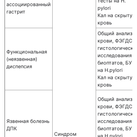
тесты на H.
ассоциированный
pylori
гастрит
Кал на скрытую
кровь
Общий анализ
крови, ФЭГДС,
гистологически
Функциональная
исследования
(неязвенная)
биоптатов, БУТ
диспепсия
на H.pylori
Кал на скрытую
кровь
Общий анализ
крови, ФЭГДС,
гистологически
Язвенная болезнь
исследования
ДПК
биоптатов, БУТ
Синдром
на H.pylori