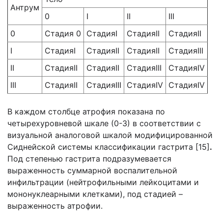
Антрум
0
I
II
III
0
Стадия 0
СтадияI
СтадияII
СтадияII
I
СтадияI
СтадияII
СтадияII
СтадияIII
II
СтадияII
СтадияII
СтадияIII
СтадияIV
III
СтадияII
СтадияIII
СтадияIV
СтадияIV
В каждом столбце атрофия показана по
четырехуровневой шкале (0-3) в соответствии с
визуальной аналоговой шкалой модифицированной
Сиднейской системы классификации гастрита [15]
.
Под степенью гастрита подразумевается
выраженность суммарной воспалительной
инфильтрации (нейтрофильными лейкоцитами и
мононуклеарными клетками), под стадией –
выраженность атрофии.