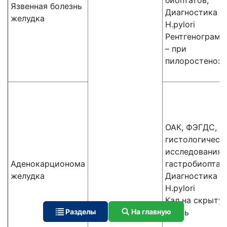
биоптатов,
Язвенная болезнь
Диагностика
желудка
H.pylori
Рентгенограмм
– при
пилоростенозе
ОАК, ФЭГДС,
гистологическ
исследования
Аденокарционома
гастробиоптат
желудка
Диагностика
H.pylori
Кал на скрыту
Разделы
На главную
кровь