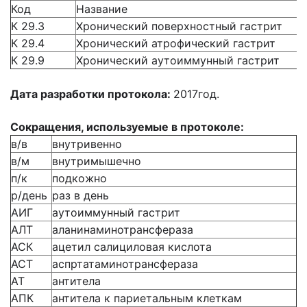
Код
Название
К 29.3
Хронический поверхностный гастрит
К 29.4
Хронический атрофический гастрит
К 29.9
Хронический аутоиммунный гастрит
Дата разработки протокола:
2017год.
Сокращения, используемые в протоколе:
в/в
внутривенно
в/м
внутримышечно
п/к
подкожно
р/день
раз в день
АИГ
аутоиммунный гастрит
АЛТ
аланинаминотрансфераза
АСК
ацетил салициловая кислота
АСТ
аспртатаминотрансфераза
АТ
антитела
АПК
антитела к париетальным клеткам