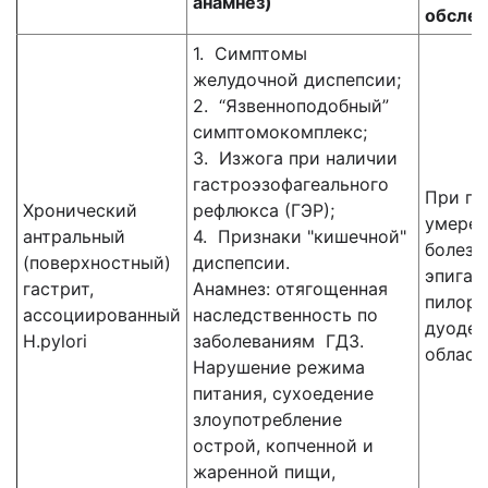
анамнез)
обслед
1. Симптомы
желудочной диспепсии;
2. “Язвенноподобный”
симптомокомплекс;
3. Изжога при наличии
гастроэзофагеального
При па
Хронический
рефлюкса (ГЭР);
умерен
антральный
4. Признаки "кишечной"
болезн
(поверхностный)
диспепсии.
эпигас
гастрит,
Анамнез: отягощенная
пилоро
ассоциированный
наследственность по
дуоден
H.pylori
заболеваниям ГДЗ.
област
Нарушение режима
питания, сухоедение
злоупотребление
острой, копченной и
жаренной пищи,