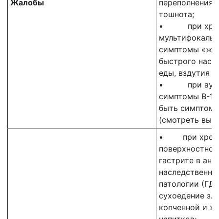
Жалобы
переполнения п
тошнота;
• при хрони
мультифокальн
симптомы «жел
быстрого насы
еды, вздутия ж
• при аутои
симптомы В-12
быть симптомы
(смотреть выше
• при хрони
поверхностном
гастрите в ана
наследственно
патологии (ГД
сухоедение зл
копченной и ж