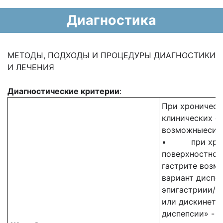
Диагностика
МЕТОДЫ, ПОДХОДЫ И ПРОЦЕДУРЫ ДИАГНОСТИКИ
И ЛЕЧЕНИЯ
Диагностические критерии
:
При хроническ
клинических с
возможныесим
• при хрони
поверхностном
гастрите возм
вариант диспеп
эпигастриии/и
или дискинети
диспепсии» - 