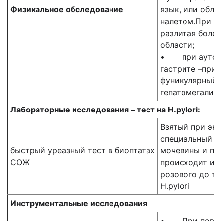
Физикальное обследование
язык, или обл
налетом.При п
разлитая болез
области;
• при аутои
гастрите –приз
фуникулярныйм
гепатомегалия,
Лабораторные исследования – тест на
H
.pylori:
Взятый при эн
специальный р
быстрый уреазный тест в биоптатах
мочевины и пр
СОЖ
происходит из
розового до т
H.pylori
Инструментальные исследования
• При поверх