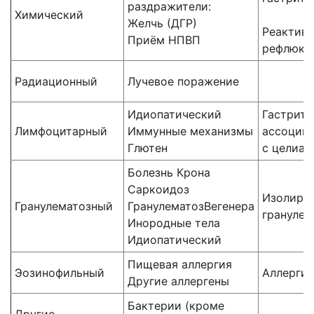
раздражители:
Химический
Желчь (ДГР)
Реактив
Приём НПВП
рефлюкс
Радиационный
Лучевое поражение
Идиопатический
Гастрит,
Лимфоцитарный
Иммунные механизмы
ассоции
Глютен
с целиак
Болезнь Крона
Саркоидоз
Изолиро
Гранулематозный
ГранулематозВегенера
гранулем
Инородные тела
Идиопатический
Пищевая аллергия
Эозинофильный
Аллерги
Другие аллергены
Бактерии (кроме