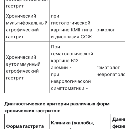
гастрит
Хронический
при
мультифокальный
гистологической
атрофический
картине КМII типа
онколог
гастрит
и дисплазия СОЖ
При
гематологической
Хронический
картине В12
аутоиммунный
анемии -
гематолог
атрофический
при
невропатолог
гастрит
неврологической
симптоматики -
Диагностические критерии различных форм
хронических гастритов:
Данны
Клиника (жалобы,
Форма гастрита
физика