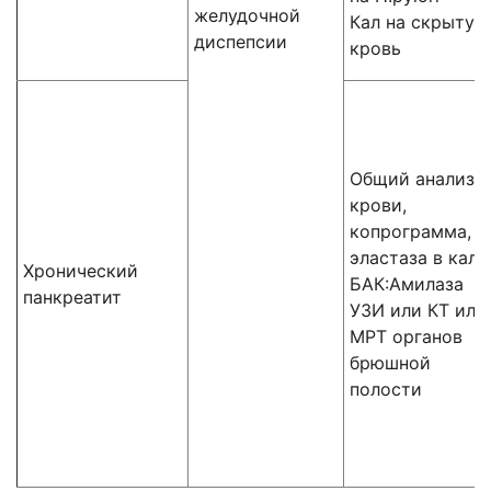
желудочной
Кал на скрытую
диспепсии
кровь
Общий анализ
крови,
копрограмма,
эластаза в кале
Хронический
БАК:Амилаза
панкреатит
УЗИ или КТ или
МРТ органов
брюшной
полости