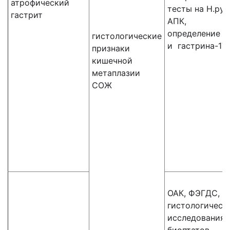
атрофический
тесты на H.pylo
гастрит
АПК,
определение ПГ
гистологические
и гастрина-17
признаки
кишечной
метаплазии
СОЖ
ОАК, ФЭГДС,
гистологическ
исследования