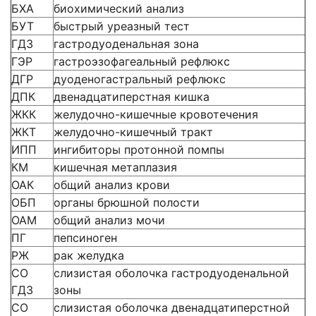
БХА
биохимический анализ
БУТ
быстрый уреазный тест
ГДЗ
гастродуоденальная зона
ГЭР
гастроэзофагеальный рефлюкс
ДГР
дуоденогастральный рефлюкс
ДПК
двенадцатиперстная кишка
ЖКК
желудочно-кишечные кровотечения
ЖКТ
желудочно-кишечный тракт
ИПП
ингибиторы протонной помпы
КМ
кишечная метаплазия
ОАК
общий анализ крови
ОБП
органы брюшной полости
ОАМ
общий анализ мочи
ПГ
пепсиноген
РЖ
рак желудка
СО
слизистая оболочка гастродуоденальной
ГДЗ
зоны
СО
слизистая оболочка двенадцатиперстной