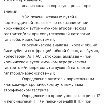
крови – при анемии;
· анализ кала на скрытую кровь – при
анемии;
· УЗИ печени, желчных путей и
поджелудочной железы – по показаниям(при
хроническом аутоиммунном атрофическом
гастритеи/или при сопутствующей патологии
гапатобилиарнойсистемы);
· биохимические анализы крови: общий
билирубин и его фракций, общий белок, альбумин,
холестерин, АЛТ,АСТ, глюкозы, амилазы – (при
хроническом аутоиммунном атрофическом
гастрите и/илипри сопутствующей патологии
гапатобилиарнойсистемы);
· Определение антител к париетальным
клеткам–при хроническом аутоиммунном
атрофическом гастрите;
· Определение в крови уровня гастрина-17
и пепсиногенаI(ПГ I) и пепсиногенаII(ПГ II)– при