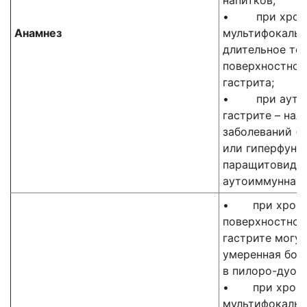
напитков;
• при хрони
Анамнез
мультифокальн
длительное те
поверхностного
гастрита;
• при аутои
гастрите – на
заболеваний (
или гиперфунк
паращитовидны
аутоиммунная 
• при хронич
поверхностном
гастрите могу
умеренная бол
в пилоро-дуод
• при хронич
мультифокальн