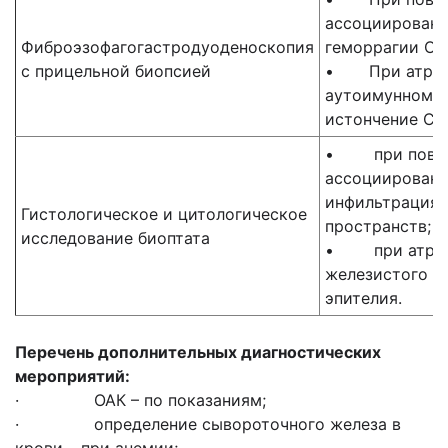
ассоциированн
Фиброэзофагогастродуоденоскопия
геморрагии О
с прицельной биопсией
• При атрофи
аутоимунном г
истончение СО
• при поверх
ассоциированн
инфильтрация 
Гистологическое и цитологическое
пространств;
исследование биоптата
• при атрофи
железистого а
эпителия.
Перечень дополнительных диагностических
мероприятий:
· ОАК – по показаниям;
· определение сывороточного железа в