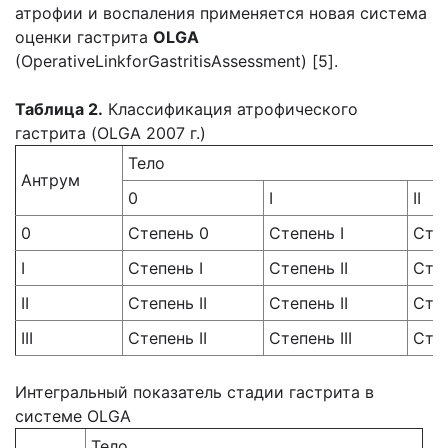
атрофии и воспаления применяется новая система
оценки гастрита
OLGA
(OperativeLinkforGastritisAssessment) [5].
Таблица 2.
Классификация атрофического
гастрита (OLGA 2007 г.)
Тело
Антрум
0
I
II
0
Степень 0
Степень I
Степ
I
Степень I
Степень II
Степ
II
Степень II
Степень II
Степ
III
Степень II
Степень III
Степ
Интегральный показатель стадии гастрита в
системе OLGA
Тело