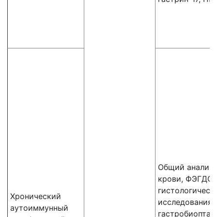
Общий анализ
крови, ФЭГДС,
гистологическ
Хронический
исследования
аутоиммунный
гастробиоптат