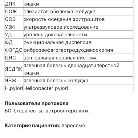
ДПК
кишки
СОЖ
слизистая оболочка желудка
СОЭ
скорость оседания эритроцитов
УЗИ
ультразвуковое исследование
УД
уровень доказательности
ФД
функциональная диспепсия
ФЭГДС
фиброэзофагогастродуоденоскопия
ЦНС
центральная нервная система
язвенная болезнь двенадцатиперстной
ЯБДПК
кишки
ЯБЖ
язвенная болезнь желудка
H.pylori
Helicobacter pylori
Пользователи протокола
:
ВОП,терапевты,гастроэнтерологи.
Категория пациентов:
взрослые.