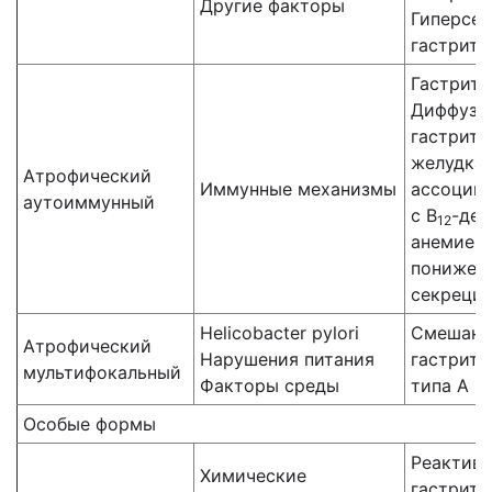
Другие факторы
Гиперсе
гастрит
Гастрит 
Диффузн
гастрит 
желудка,
Атрофический
Иммунные механизмы
ассоции
аутоиммунный
с В
-де
12
анемией 
понижен
секреци
Helicobacter pylori
Смешанн
Атрофический
Нарушения питания
гастрит
мультифокальный
Факторы среды
типа А и
Особые формы
Реактив
Химические
гастрит 