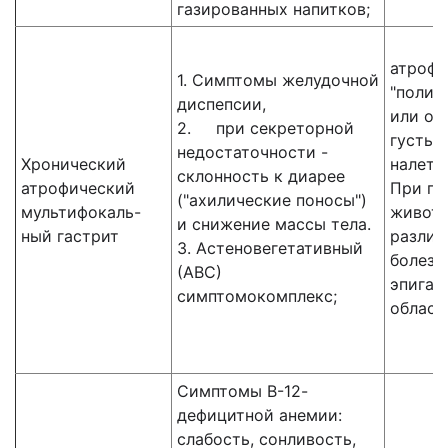
газированных напитков;
атроф
1. Симптомы желудочной
"полир
диспепсии,
или об
2. при секреторной
густым
недостаточности -
Хронический
налето
склонность к диарее
атрофический
При па
("ахилические поносы")
мультифокаль-
живота
и снижение массы тела.
ный гастрит
разлит
3. Астеновегетативный
болезн
(АВС)
эпигас
симптомокомплекс;
област
Симптомы В-12-
дефицитной анемии:
слабость, сонливость,