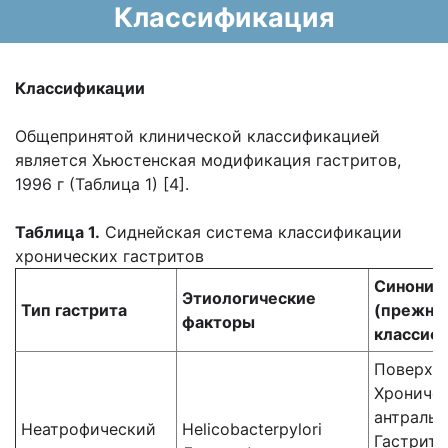
Классификация
Классификации
Общепринятой клинической классификацией
является Хьюстенская модификация гастритов,
1996 г (Таблица 1) [4].
Таблица 1.
Сиднейская система классификации
хронических гастритов
Синони
Этиологические
Тип гастрита
(прежни
факторы
классиф
Поверхн
Хрониче
антраль
Неатрофический
Helicobacterpylori
Гастрит 