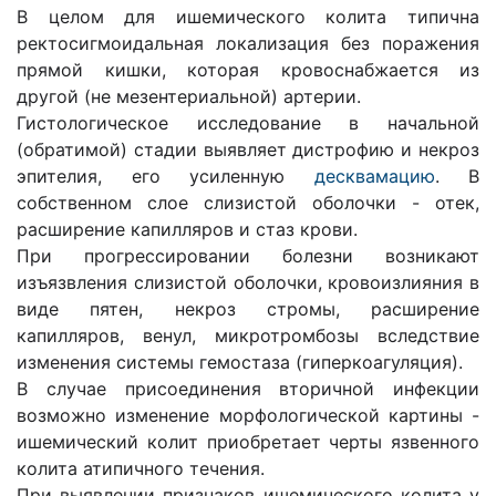
В целом для ишемического колита типична
ректосигмоидальная локализация без поражения
прямой кишки, которая кровоснабжается из
другой (не мезентериальной) артерии.
Гистологическое исследование в начальной
(обратимой) стадии выявляет дистрофию и некроз
эпителия, его усиленную
десквамацию
. В
собственном слое слизистой оболочки - отек,
расширение капилляров и стаз крови.
При прогрессировании болезни возникают
изъязвления слизистой оболочки, кровоизлияния в
виде пятен, некроз стромы, расширение
капилляров, венул, микротромбозы вследствие
изменения системы гемостаза (гиперкоагуляция).
В случае присоединения вторичной инфекции
возможно изменение морфологической картины -
ишемический колит приобретает черты язвенного
колита атипичного течения.
При выявлении признаков ишемического колита у