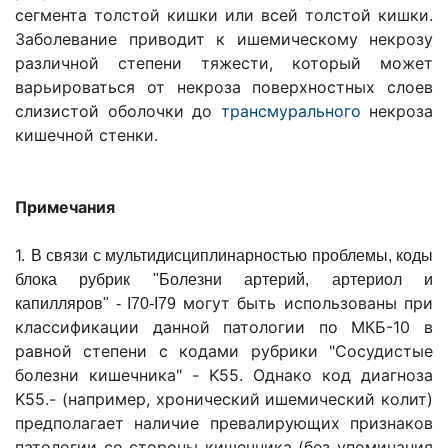
сегмента толстой кишки или всей толстой кишки.
Заболевание приводит к ишемическому некрозу
различной степени тяжести, который может
варьироваться от некроза поверхностных слоев
слизистой оболочки до
трансмурального
некроза
кишечной стенки.
Примечания
1.
В связи с мультидисциплинарностью проблемы, коды
блока рубрик "Болезни артерий, артериол и
могут быть использованы при
капилляров" - I70-I79
классификации данной патологии по МКБ-10 в
равной степени с кодами рубрики "Сосудистые
болезни кишечника" - K55. Однако код диагноза
K55.- (например, хронический ишемический колит)
предполагает наличие превалирующих признаков
патологии со стороны кишечника (без упоминания