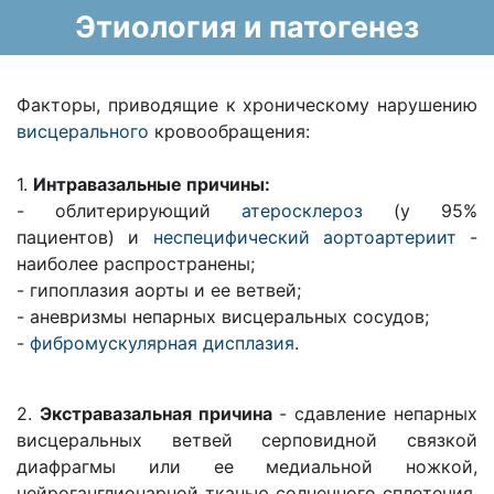
Этиология и патогенез
Факторы, приводящие к хроническому нарушению
висцерального
кровообращения:
1.
Интравазальные причины:
- облитерирующий
атеросклероз
(у 95%
пациентов) и
неспецифический аортоартериит
-
наиболее распространены;
- гипоплазия аорты и ее ветвей;
- аневризмы непарных висцеральных сосудов;
-
фибромускулярная дисплазия
.
2.
Экстравазальная причина
- сдавление непарных
висцеральных ветвей серповидной связкой
диафрагмы или ее медиальной ножкой,
нейроганглионарной тканью солнечного сплетения,