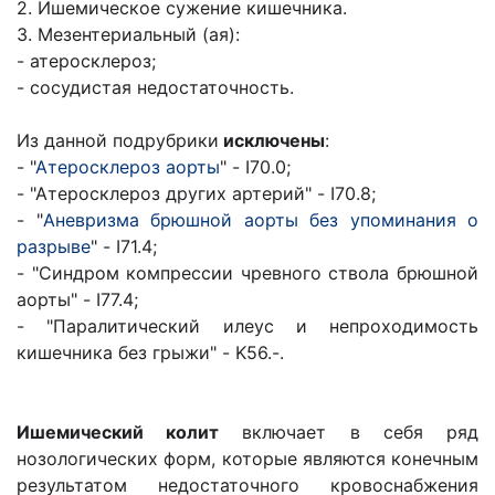
2. Ишемическое сужение кишечника.
3. Мезентериальный (ая):
- атеросклероз;
- сосудистая недостаточность.
Из данной подрубрики
исключены
:
- "
Атеросклероз аорты
" - I70.0;
- "Атеросклероз других артерий" - I70.8;
- "
Аневризма брюшной аорты без упоминания о
разрыве
" - I71.4;
- "Синдром компрессии чревного ствола брюшной
аорты" - I77.4;
- "Паралитический илеус и непроходимость
кишечника без грыжи" - K56.-.
Ишемический колит
включает в себя ряд
нозологических форм, которые являются конечным
результатом недостаточного кровоснабжения