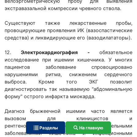
велоэргометрическую пробу для выявления
экстравазальной компрессии чревного ствола.
Существуют также лекарственные пробы,
провоцирующие проявления ИК (вазоспастические
средства) и ликвидирующие его (вазодилататоры).
12.
Электрокардиография -
обязательное
исследование при ишемии кишечника. У многих
пациентов заболевание спровоцировано
нарушениями ритма, снижением сердечного
выброса. Кроме того ЭКГ позволит
диагностировать так называемую "абдоминальную
форму" острого инфаркта миокарда.
Диагноз брыжеечной ишемии часто является
вызовом для клиницистов и
рентгенологов. Пациенты с воспалительными
Разделы
На главную
заболеваниями кишечника и инфекционными