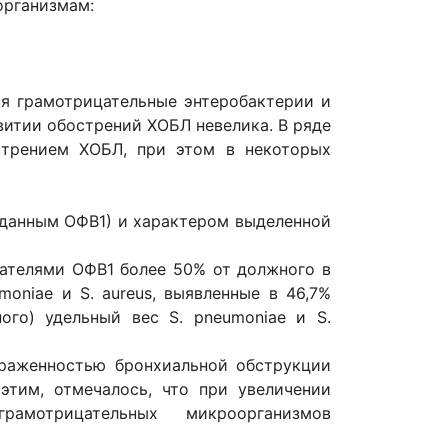
организмам:
я грамотрицательные энтеробактерии и
витии обострений ХОБЛ невелика. В ряде
трением ХОБЛ, при этом в некоторых
 данным ОФВ1) и характером выделенной
зателями ОФВ1 более 50% от должного в
oniae и S. aureus, выявленные в 46,7%
го) удельный вес S. pneumoniae и S.
выраженностью бронхиальной обструкции
этим, отмечалось, что при увеличении
мотрицательных микроорганизмов