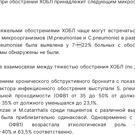
е при обострении ХОБЛ принадлежит следующим микро
 тяжелыми обострениями ХОБЛ чаще могут встречатьс
х микроорганизмов (M.pneumoniae и C.pneumonie) в раз
neumoniae была выявлена у 7-22% больных с обос
мы обнаружены не были.
е взаимосвязи между тяжестью обострения ХОБЛ (по
рением хронического обструктивного бронхита с пока
актора инфекционного обострения выступали S. pneum
льной проходимости (ОФВ1 от 35 до 50% от должно
е 35% от должного уменьшался до 23,1%.
enzae и M.catarrhalis среди пациентов с различной 
) была приблизительно одинаковой. Одновременно с 
 ОФВ1) возрастала этиологическая роль гра
5%-40% и 63,5% соответственно.