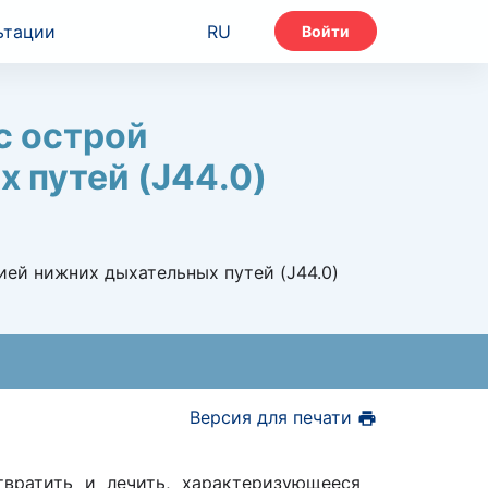
ьтации
RU
Войти
с острой
 путей (J44.0)
ией нижних дыхательных путей (J44.0)
Версия для печати
вратить и лечить, характеризующееся