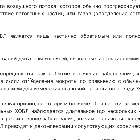
и воздушного потока, которое обычно прогрессируе
ствие патогенных частиц или газов (определение сог
БЛ является лишь частично обратимым или полн
леваний дыхательных путей, вызванных инфекционными
определяется как событие в течении заболевания,
я и/или отделения мокроты по сравнению с обычны
нованием для изменения плановой терапии по поводу Х
новных причин, по которым больные обращаются за м
ьных ХОБЛ наблюдается длительное (до нескольких 
рогрессирование заболевания, значимое снижение каче
Л приводят к декомпенсации сопутствующих хроничес