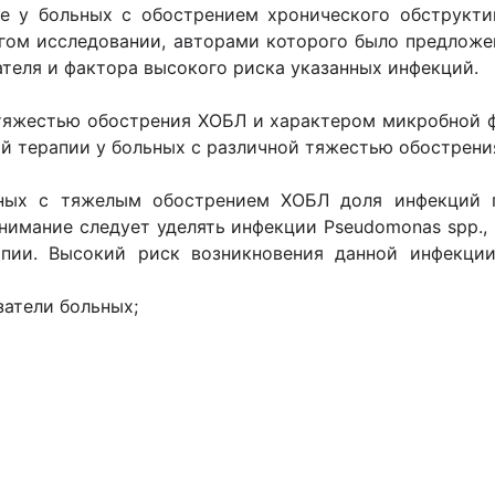
nzae у больных c обострением хронического обструк
угом исследовании, авторами которого было предлож
ателя и фактора высокого риска указанных инфекций.
тяжестью обострения ХОБЛ и характером микробной ф
й терапии у больных с различной тяжестью обострен
ьных с тяжелым обострением ХОБЛ доля инфекций г
нимание следует уделять инфекции Pseudomonas spp.,
апии. Высокий риск возникновения данной инфекц
затели больных;