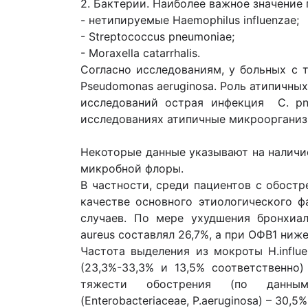
2. Бактерии. Наиболее важное значени
- нетипируемые Haemophilus influenzae;
- Streptococcus pneumoniae;
- Moraxella catarrhalis.
Согласно исследованиям, у больных с
Pseudomonas aeruginosa. Роль атипичны
исследований острая инфекция C. p
исследованиях атипичные микроорганиз
Некоторые данные указывают на наличи
микробной флоры.
В частности, среди пациентов с обост
качестве основного этиологического ф
случаев. По мере ухудшения бронхиа
aureus составлял 26,7%, а при ОФВ1 ниж
Частота выделения из мокроты H.influ
(23,3%-33,3% и 13,5% соответственно
тяжести обострения (по данным
(Enterobacteriaceae, P.aeruginosa) – 30,