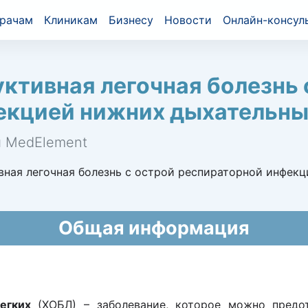
рачам
Клиникам
Бизнесу
Новости
Онлайн-консул
ктивная легочная болезнь 
кцией нижних дыхательных
й MedElement
ная легочная болезнь с острой респираторной инфекц
Общая информация
егких
(ХОБЛ) – заболевание, которое можно предот