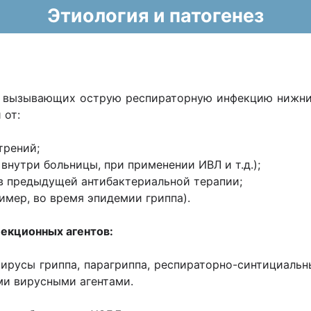
Этиология и патогенез
о вызывающих острую респираторную инфекцию нижних
 от:
трений;
 внутри больницы, при применении ИВЛ и т.д.);
ов предыдущей антибактериальной терапии;
имер, во время эпидемии гриппа).
екционных агентов:
 вирусы гриппа, парагриппа, респираторно-синтициальн
ми вирусными агентами.