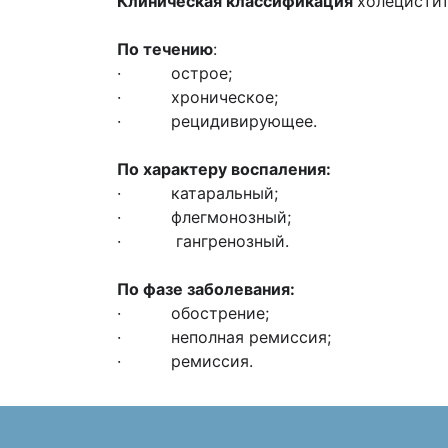
Клиническая классификация
холецисти
По течению
:
· острое;
· хроническое;
· рецидивирующее.
По характеру воспаления:
· катаральный;
· флегмонозный;
· гангренозный.
По фазе заболевания:
· обострение;
· неполная ремиссия;
· ремиссия.