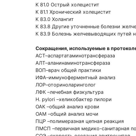
K 81.0 Острый холецистит
K 81.1 Хронический холецистит
K 83.0 Холангит
К 83.8 Другие уточненные болезни жел
К 83.9 Болезнь желчевыводящих путей 
Сокращения, используемые в протокол
АСТ–
аспартатаминотрансфераза
АЛТ–
аланинаминотрансфераза
ВОП–
врач общей практики
ИФА–
иммуноферментный анализ
ЛОР–
оториноларинголог
ЛФК –
лечебная физкультура
H. pylori –
хеликобактер пилори
ОАК –
общий анализ крови
ОАМ –
общий анализ мочи
ПЦР –
полимеразная цепная реакция
ПМСП –
первичная медико-санитарная 
СОЭ –
скорость оседания эритроцитов