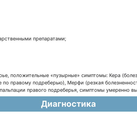
рственными препаратами;
ье, положительные «пузырные» симптомы: Кера (болез
е по правому подреберью), Мерфи (резкая болезненност
 пальпации правого подреберья, симптомы умеренно в
Диагностика