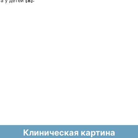
та у детей
[8]:
Клиническая картина