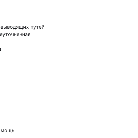
чевыводящих путей
неуточненная
е
помощь