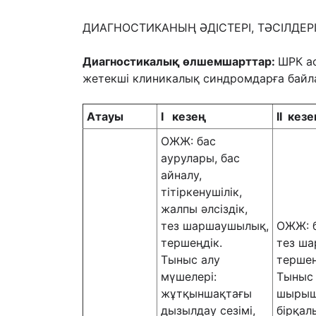
ДИАГНОСТИКАНЫҢ ӘДІСТЕРІ, ТӘСІЛДЕ
Диагностикалық өлшемшарттар:
ШРК а
жетекші клиникалық синдромдарға бай
Атауы
I
кезең
II
кезе
ОЖЖ: бас
аурулары, бас
айналу,
тітіркенушілік,
жалпы әлсіздік,
тез шаршаушылық,
ОЖЖ: б
тершеңдік.
тез ша
Тыныс алу
тершең
мүшелері:
Тыныс
жұтқыншақтағы
шырышт
дызылдау сезімі,
бірқал