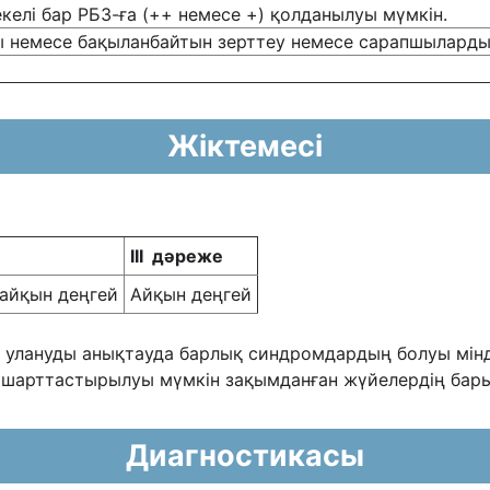
келі бар РБЗ-ға (++ немесе +) қолданылуы мүмкін.
немесе бақыланбайтын зерттеу немесе сарапшылардың 
Жіктемесі
III
дәреже
айқын деңгей
Айқын деңгей
ы улануды анықтауда барлық синдромдардың болуы мінд
ана шарттастырылуы мүмкін зақымданған жүйелердің ба
Диагностикасы