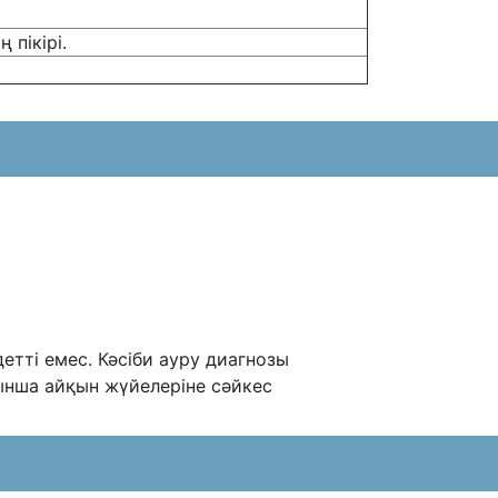
пікірі.
етті емес. Кәсіби ауру диагнозы
рынша айқын жүйелеріне сәйкес