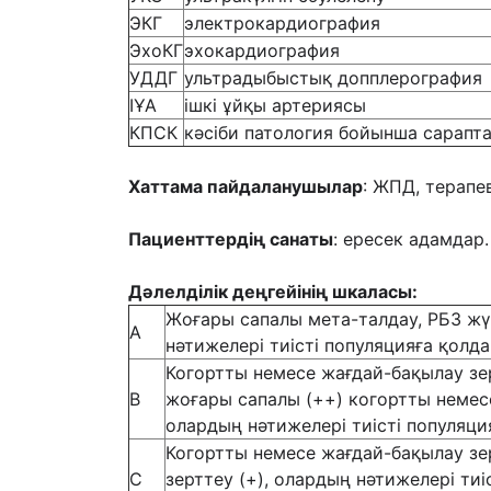
ЭКГ
электрокардиография
ЭхоКГ
эхокардиография
УДДГ
ультрадыбыстық допплерография
ІҰА
ішкі ұйқы артериясы
КПСК
кәсіби патология бойынша сарапт
Хаттама пайдаланушылар
: ЖПД, терапе
Пациенттердің санаты
: ересек адамдар.
Дәлелділік деңгейінің шкаласы
:
Жоғары сапалы мета-талдау, РБЗ жүй
А
нәтижелері тиісті популяцияға қолд
Когортты немесе жағдай-бақылау зер
В
жоғары сапалы (++) когортты немесе
олардың нәтижелері тиісті популяци
Когортты немесе жағдай-бақылау зе
С
зерттеу (+), олардың нәтижелері тиі