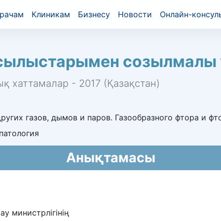
рачам
Клиникам
Бизнесу
Новости
Онлайн-консул
сылыстарымен созылмалы 
қ хаттамалар - 2017 (Қазақстан)
ругих газов, дымов и паров. Газообразного фтора и фт
патология
Анықтамасы
ау министрлігінің