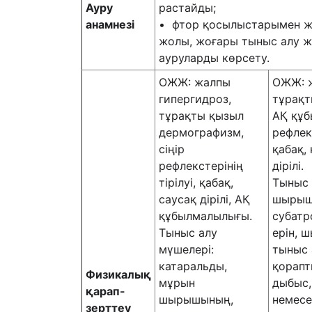
Ауру
растайды;
анамнезі
• фтор қосылыстарымен жұ
жолы, жоғары тыныс алу ж
ауруларды көрсету.
ОЖЖ: жалпы
ОЖЖ: ж
гипергидроз,
тұрақт
тұрақты қызыл
АҚ құб
дермографизм,
рефлекс
сіңір
қабақ,
рефлекстерінің
дірілі.
тірілуі, қабақ,
Тыныс 
саусақ дірілі, АҚ
шырыш
құбылмалылығы.
субатр
Тыныс алу
ерін, 
мүшелері:
тыныс 
катаральды,
қорапт
Физикал
ық
мұрын
дыбыс,
қарап-
шырышының,
немесе
зерттеу