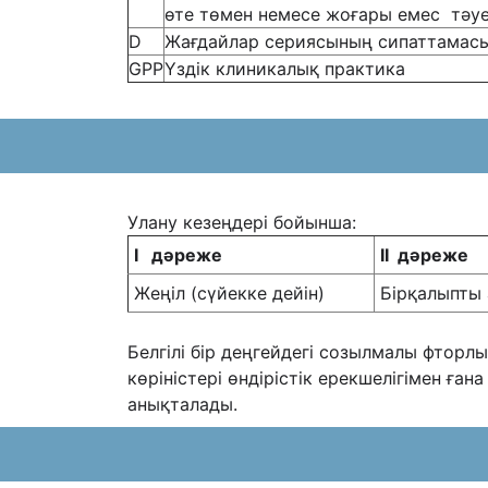
өте төмен немесе жоғары емес тәуе
D
Жағдайлар сериясының сипаттамасы 
GPP
Үздік клиникалық практика
Улану кезеңдері бойынша:
I
дәреже
II
дәреже
Жеңіл (сүйекке дейін)
Бірқалыпты 
Белгілі бір деңгейдегі созылмалы фторл
көріністері өндірістік ерекшелігімен ғ
анықталады.