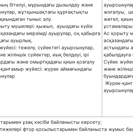
ың бітелуі, мұрындағы дызылдау және
ауырсынулар
нулар, жұтқыншақтағы құрғақтықты
жоғалуы, шы
, қиындаған тыныс алу.
жөтел, қиын
ыту мүшелері: қыжыл, ауыздағы күйік
ұстамалары,
сқазандағы мерзімді ауырулар, оң қабырға
Ас қорыту м
ағы ауырлық.
асқазандағы
жүйесі: тежелу, сүйектегі ауырсынулар,
астындағы 
не жіліншік сүйектер, иық белдеуі, ірі
қабылдауға 
рдағы және омыртқадағы қиын қозғалу
Сүйек жүйес
қантамыр жүйесі: жүрек аймағындағы
және жілінші
ынулар
буындардағы
Жүрек-қант
ауырсынула
арымен ұзақ кәсіби байланысты көрсету;
тижелері фтор қосылыстарымен байланыста жұмыс бас