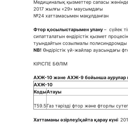
Медициналық қызметтер сапасы жөнінде
2017 жылғы «29» маусымдағы
№24 хаттамасымен мақұлданған
Фтор қосылыстарымен улану
– сүйек т
сипатталатын өндірістік қызмет процес
туындайтын созылмалы полисиндромды а
NB
!
Өндірістік үй-жайлар ауасындағы фт
КІРІСПЕ БӨЛІМ
АХЖ-10
және
АХЖ-9
бойынша аурулар
АХЖ-10
Код
ы
Атауы
T59.5
Газ тәрізді фтор және фторлы сутег
Хаттаманы әзірлеу/қайта қарау күні
: 20