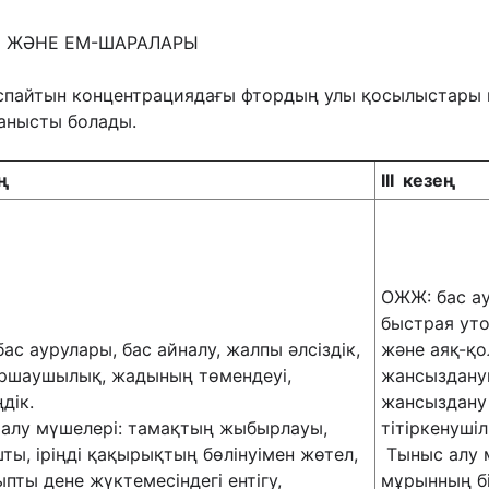
РІ ЖӘНЕ ЕМ-ШАРАЛАРЫ
спайтын концентрациядағы фтордың улы қосылыстары ш
ланысты болады.
ң
III
кезең
ОЖЖ: бас ау
быстрая уто
ас аурулары, бас айналу, жалпы әлсіздік,
және аяқ-қо
ршаушылық, жадының төмендеуі,
жансыздануы
дік.
жансыздану
 алу мүшелері: тамақтың жыбырлауы,
тітіркенушіл
ы, іріңді қақырықтың бөлінуімен жөтел,
Тыныс алу 
ыпты дене жүктемесіндегі ентігу,
мұрынның бі