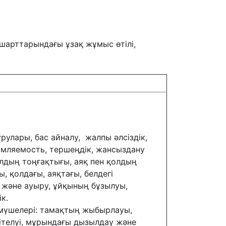
арттарындағы ұзақ жұмыс өтілі,
рулары, бас айналу, жалпы әлсіздік,
мляемость, тершеңдік, жансыздану
лдың тоңғақтығы, аяқ пен қолдың
, қолдағы, аяқтағы, белдегі
 және ауыру, ұйқының бұзылуы,
ік.
мүшелері: тамақтың жыбырлауы,
телуі, мұрындағы дызылдау және