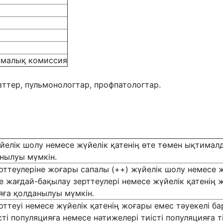
амалық комиссия
вттер, пульмонологтар, профпатологтар.
елік шолу немесе жүйелік қатенің өте төмен ықтималд
анылуы мүмкін.
ттеулеріне жоғары сапалы (++) жүйелік шолу немесе жү
 жағдай-бақылау зерттеулері немесе жүйелік қатенің ж
яға қолданылуы мүмкін.
рттеуі немесе жүйелік қатенің жоғары емес тәуекелі 
сті популяцияға немесе нәтижелері тиісті популяцияға 