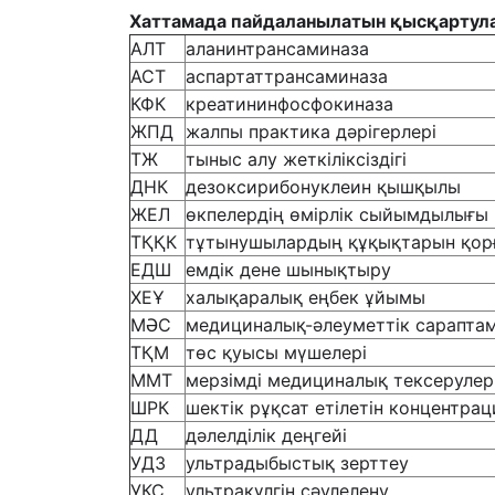
Хаттамада пайдаланылатын қысқартул
АЛТ
аланинтрансаминаза
АСТ
аспартаттрансаминаза
КФК
креатининфосфокиназа
ЖПД
жалпы практика дәрігерлері
ТЖ
тыныс алу жеткіліксіздігі
ДНК
дезоксирибонуклеин қышқылы
ЖЕЛ
өкпелердің өмірлік сыйымдылығы
ТҚҚК
тұтынушылардың құқықтарын қорғ
ЕДШ
емдік дене шынықтыру
ХЕҰ
халықаралық еңбек ұйымы
МӘС
медициналық-әлеуметтік сарапта
ТҚМ
төс қуысы мүшелері
ММТ
мерзімді медициналық тексерулер
ШРК
шектік рұқсат етілетін концентрац
ДД
дәлелділік деңгейі
УДЗ
ультрадыбыстық зерттеу
УКС
ультракүлгін сәулелену