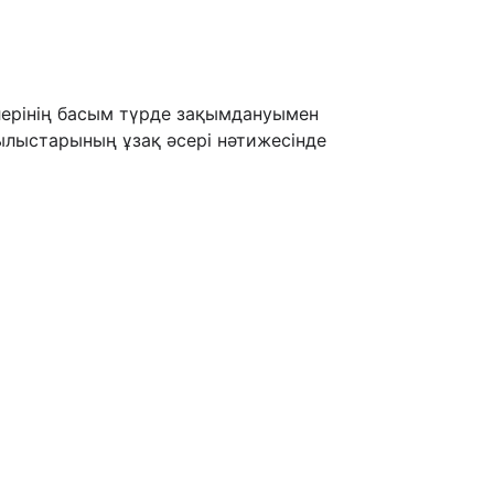
елерінің басым түрде зақымдануымен
ылыстарының ұзақ әсері нәтижесінде