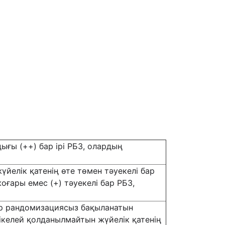
ығы (++) бар ірі РБЗ, олардың
йелік қатенің өте төмен тәуекелі бар
оғары емес (+) тәуекелі бар РБЗ,
бар рандомизациясыз бақыланатын
тікелей қолданылмайтын жүйелік қатенің