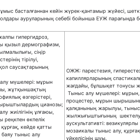
мыс басталғаннан кейін жүрек-қантамыр жүйесі, шеткі
олдары ауруларының себебі бойынша ЕУЖ парағында бо
алпы гипергидроз,
ы қызыл дермографизм,
ылмалылығы, сіңір
терінің тірілуі,
 қол саусақтарының
ОЖЖ: парестезия, гипересте
капиллярларының спастикал
алу мүшелері: мұрын
жағдайы, бұлшықет тонусы ж
ы, жұтқыншақтың
Тыныс алу мүшелері: мұрын,
офиялық өзгерістері,
процестер, мұрын шырышыны
шырыштылардың цианозы;
қалқанының жарылуы, тыныс 
алу жиілігінің ұлғаюы,
жылжығыштығының шектелуі,
ы реңкпен өкпелік
аускультативті: везикулярлы
 құрғақ, кейде қатты
мозаикалы тыныс алу, құрғақ
 баяу тыныс алу
үйкелісінің шуы.