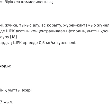
гі біріккен комиссиясының
іні, жүйке, тыныс алу, ас қорыту, жүрек-қантамыр жүй
інде ШРК асатын концентрациядағы фтордың уытты қос
уру.[18]
ордың ШРК әр елде 0,5 мг/м түрленеді.
 коды
:
інің уытты әсері
17 жыл
.