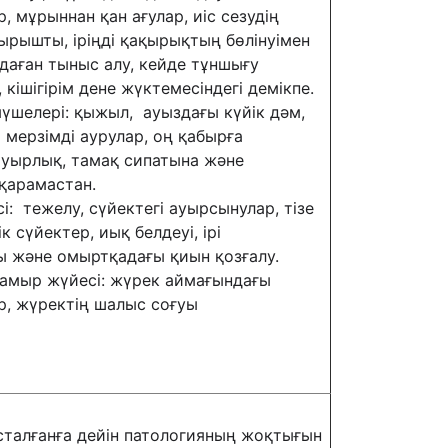
, мұрыннан қан ағулар, иіс сезудің
рышты, іріңді қақырықтың бөлінуімен
даған тыныс алу, кейде тұншығу
 кішігірім дене жүктемесіндегі демікпе.
үшелері: қыжыл, ауыздағы күйік дәм,
 мерзімді аурулар, оң қабырға
ауырлық, тамақ сипатына және
қарамастан.
і: тежелу, сүйектегі ауырсынулар, тізе
к сүйектер, иық белдеуі, ірі
 және омыртқадағы қиын қозғалу.
амыр жүйесі: жүрек аймағындағы
р, жүректің шалыс соғуы
талғанға дейін патологияның жоқтығын