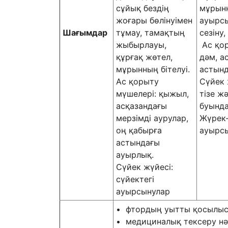
сұйық бездің
мұрынн
жоғары бөлінуімен
ауырсы
Шағымдар
тұмау, тамақтың
сезіну
жыбырлауы,
Ас қор
құрғақ жөтел,
дәм, а
мұрынның бітелуі.
астынд
Ас қорыту
Сүйек 
мүшелері: қыжыл,
тізе жә
асқазандағы
буында
мерзімді аурулар,
Жүрек-
оң қабырға
ауырс
астындағы
ауырлық.
Сүйек жүйесі:
сүйектегі
ауырсынулар
• фтордың уытты қосылыст
• медициналық тексеру нә