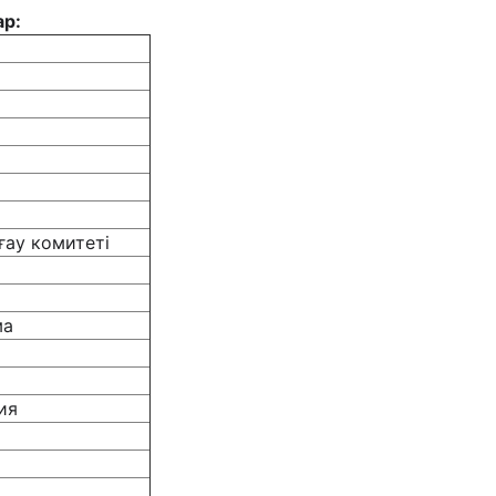
ар:
ау комитеті
ма
ия