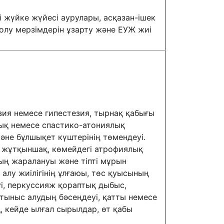
 жүйке жүйесі аурулары, асқазан-ішек
лу мерзімдерін ұзарту және ЕУЖ жиі
зия немесе гипестезия, тырнақ қабығы
ық немесе спастико-атониялық
әне бұлшықет күштерінің төмендеуі.
 жұтқыншақ, көмейдегі атрофиялық
ң жаралануы және тіпті мұрын
алу жиілігінің ұлғаюы, төс қуысының
 перкуссияж қораптық дыбыс,
 тыныс алудың бәсеңдеуі, қатты немесе
, кейде ылғал сырылдар, өт қабы