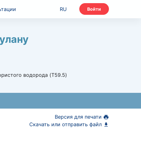
ьтации
RU
Войти
улану
ористого водорода (T59.5)
Версия для печати
Скачать или отправить файл