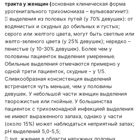
тракта у женщин (
основная клиническая форма
урогенитального трихомониаза – вульвовагинит):
 выделения из половых путей (у 70% девушек): от
водянистых и скудных до обильных и густых;
серого или желтого цвета, могут быть светлые или
желто-зеленого цвета (у 25% девушек); нередко –
пенистые (у 10-30% девушек). Более чем у
половины пациенток выделения умеренные.
Обильные выделения отмечаются примерно у
одной трети пациенток, скудные – у 1/5.
Сливкообразная консистенция выделений
встречается чуть меньше, чем у половины
девушек. У небольшой части женщин выделения
творожистые или гнойные. У большинства
пациенток с трихомонадной инфекцией выделения
не имеют выраженного запаха, однако у части
(около 15%) может наблюдаться неприятный запах;
рН выделений 5,0-5,5;
 зуд, жжение в области наружных половых