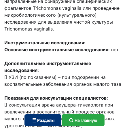
направленные на обнаружение специфических
фрагментов Trichomonas vaginalis или проведение
микробиологического (культурального)
исследования для выделения чистой культуры
Trichomonas vaginalis.
Инструментальные исследования:
Основные инструментальные исследования:
нет.
Дополнительные инструментальные
исследования:
 УЗИ (по показаниям) – при подозрении на
воспалительные заболевания органов малого таза
Показания для консультации специалистов:
 консультация врача акушера-гинеколога при
вовлечении в воспалительный процесс органов
малого таза, при ведении беременных, больных
Разделы
На главную
урогенитальным трихомониазом;