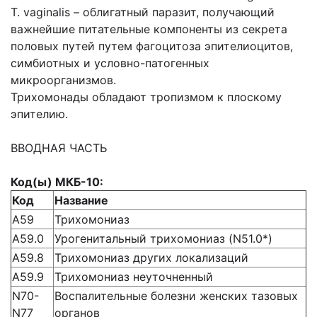
T. vaginalis – облигатный паразит, получающий
важнейшие питательные компоненты из секрета
половых путей путем фагоцитоза эпителиоцитов,
симбиотных и условно-патогенных
микроорганизмов.
Трихомонады обладают тропизмом к плоскому
эпителию.
ВВОДНАЯ ЧАСТЬ
Код(ы) МКБ-10:
Код
Название
А59
Трихомониаз
А59.0
Урогенитальный трихомониаз (N51.0*)
А59.8
Трихомониаз других локализаций
А59.9
Трихомониаз неуточненный
N70-
Воспалительные болезни женских тазовых
N77
органов