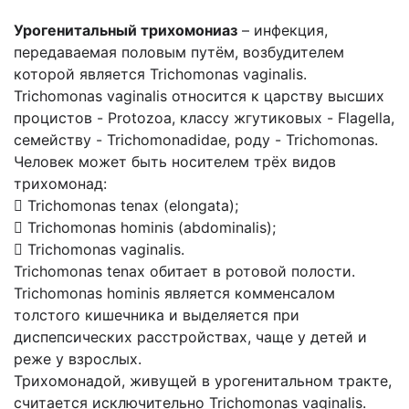
Урогенитальный трихомониаз
– инфекция,
передаваемая половым путём, возбудителем
которой является Trichomonas vaginalis.
Trichomonas vaginalis относится к царству высших
процистов - Protozoa, классу жгутиковых - Flagella,
семейству - Trichomonadidae, роду - Trichomonas.
Человек может быть носителем трёх видов
трихомонад:
 Trichomonas tenax (elongata);
 Trichomonas hominis (abdominalis);
 Trichomonas vaginalis.
Trichomonas tenax обитает в ротовой полости.
Trichomonas hominis является комменсалом
толстого кишечника и выделяется при
диспепсических расстройствах, чаще у детей и
реже у взрослых.
Трихомонадой, живущей в урогенитальном тракте,
считается исключительно Trichomonas vaginalis.