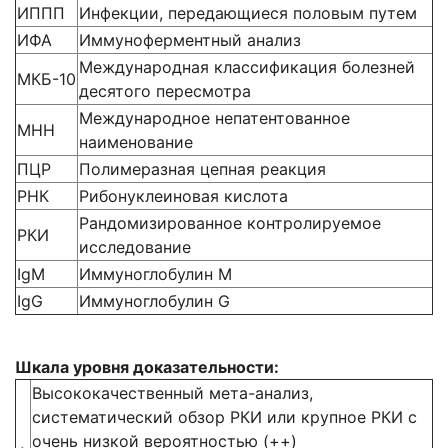
ИППП
Инфекции, передающиеся половым путем
ИФА
Иммуноферментный анализ
Международная классификация болезней
МКБ-10
десятого пересмотра
Международное непатентованное
МНН
наименование
ПЦР
Полимеразная цепная реакция
РНК
Рибонуклеиновая кислота
Рандомизированное контролируемое
РКИ
исследование
IgM
Иммуноглобулин М
IgG
Иммуноглобулин G
Шкала уровня доказательности:
Высококачественный мета-анализ,
систематический обзор РКИ или крупное РКИ с
очень низкой вероятностью (++)