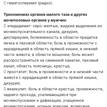
 гематоспермия (редко).
Трихомониаз органов малого таза и других
мочеполовых органов у мужчин:
 эпидидимит: серо-желтые, жидкие выделения из
мочеиспускательного канала, дизурия,
диспареуния, болезненность в области придатка
яичка и паховой области; боль в промежности с
иррадиацией в область прямой кишки, в нижней
части живота, в области мошонки; боль может
распространяться на семенной канатик, паховый
канал, область поясницы, крестца;
 простатит: боль в промежности и в нижней части
живота с иррадиацией в область прямой кишки,
дизурия;
 везикулит: боль в области крестца, промежности,
заднего прохода, усиливающаяся при
мочеиспускании и дефекации, учащенное
мочеиспускание, ночные эрекции, возможна