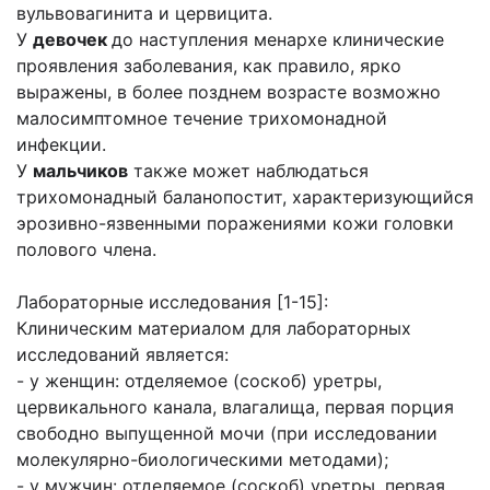
вульвовагинита и цервицита.
У
девочек
до наступления менархе клинические
проявления заболевания, как правило, ярко
выражены, в более позднем возрасте возможно
малосимптомное течение трихомонадной
инфекции.
У
мальчиков
также может наблюдаться
трихомонадный баланопостит, характеризующийся
эрозивно-язвенными поражениями кожи головки
полового члена.
Лабораторные исследования [1-15]:
Клиническим материалом для лабораторных
исследований является:
- у женщин: отделяемое (соскоб) уретры,
цервикального канала, влагалища, первая порция
свободно выпущенной мочи (при исследовании
молекулярно-биологическими методами);
- у мужчин: отделяемое (соскоб) уретры, первая