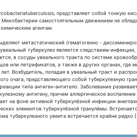
cobacteriatuberculosis, представляет собой тонкую ки
м. Микобактерии самостоятельным движением не облада
 химическим агентам.
ыделяют метастатический (гематогенно - диссеминиро
увеальный туберкулез является следствием инфекции,
тся, в сосуды увеального тракта по системе кровообр
бцов или петрификатов, а также в других органах, где 
 лет. Возбудитель, попадая в увеальный тракт и распр
го очага, представляющего собой туберкулезную гранул
еакции типа антиген-антитело. Заболевание развивает
улезному антигену, причем аллергическое воспаление
кает на фоне активной туберкулёзной инфекции внегла
еских элементов туберкулёзной гранулёмы. Встречается
рма туберкулезного увеита встречается крайне редко [3