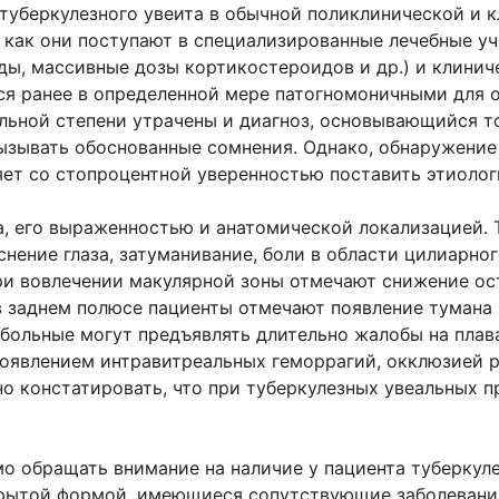
 туберкулез­ного увеита в обычной поликлинической и
м как они поступают в специализированные лечебные у
ды, массивные дозы кортикостероидов и др.) и клинич
я ра­нее в определенной мере патогномоничными для о
тельной степени утрачены и диагноз, основы­вающийся 
ызывать обоснованные сомнения. Однако, обнаружение
яет со стопроцентной уверенностью поставить этиолог
а, его выраженностью и анатомической локализацией. 
нение глаза, затуманивание, боли в области цилиарног
при вовлечении макулярной зоны отмечают снижение ос
 заднем полюсе пациенты отмечают появление тумана 
больные могут предъявлять длительно жалобы на плав
оявлением интравитреальных геморрагий, окклюзией р
но констатировать, что при туберкулезных увеальных 
о обращать внимание на наличие у пациента туберкуле
крытой формой, имеющиеся сопутствующие заболевания