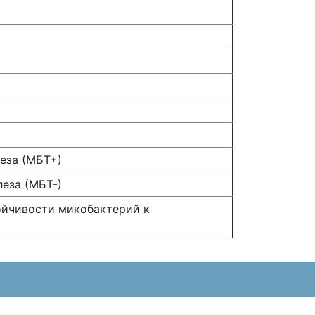
еза (МБТ+)
еза (МБТ-)
ойчивости микобактерий к