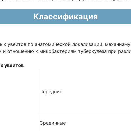
Классификация
ых увеитов по анатомической локализации, механизму
м и отношению к микобактериям туберкулеза при различ
х увеитов
Передние
Срединные