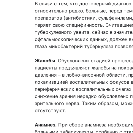
В связи с тем, что достоверный диагноз
относительно редко, больные, перед те
препаратов (антибиотики, сульфанилами
теряет свою специфичность. Считавшиес
туберкулезного увеита, сейчас в значи
офталь­москопических данных, должен в
глаза микобактерий туберкулеза позвол
Жалобы
. Обусловлены стадией процесс
пациенты предъявляют жалобы на покрас
давления – в лобно-височной области, 
локализацией воспалительных фокусов в
периферических воспалительных очагах 
снижение зрения нередко обусловлено п
зрительного нерва. Таким образом, мож
отсутствуют.
Анамнез.
При сборе анамнеза необходим
больными туберкулезом, особенно с от