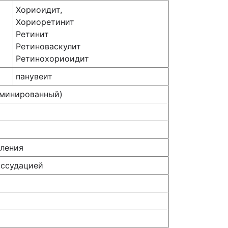
Хориоидит,
Хориоретинит
Ретинит
Ретиноваскулит
Ретинохориоидит
панувеит
еминированный)
ления
кссудацией