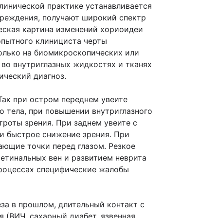
 клинической практике устанавливается
чреждения, получают широкий спектр
еская картина измене­ний хориоидеи
пыт­ного клинициста черты
только на биомикроскопических или
 во внутриглазных жидкостях и тканях
ический диагноз.
Так при остром переднем увеите
о тела, при повышении внутриглазного
троты зрения. При заднем увеите с
и быстрое снижение зрения. При
ающие точки перед глазом. Резкое
етинальных вен и развитием неврита
процессах специфические жалобы
за в прошлом, длительный контакт с
 (ВИЧ, сахарный диабет, язвенная