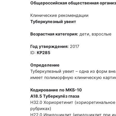
Общероссийская общественная организ
Клинические рекомендации
Туберкулезный увеит
Возрастная категория:
дети, взрослые
Год утверждения:
2017
ID:
КР285
Определение
Туберкулезный увеит – одна из форм вн
имеет полиморфную клиническую картин
Кодирование по МКБ-10
А18.5 Туберкулёз глаза
Н32.0 Хориоретинит (хориоретинальное 
рубриках)
Н22.0 Иридоциклит (иридоциклит при и