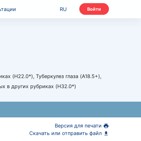
ьтации
RU
Войти
х (H22.0*), Туберкулез глаза (A18.5+),
х в других рубриках (H32.0*)
Версия для печати
Скачать или отправить файл