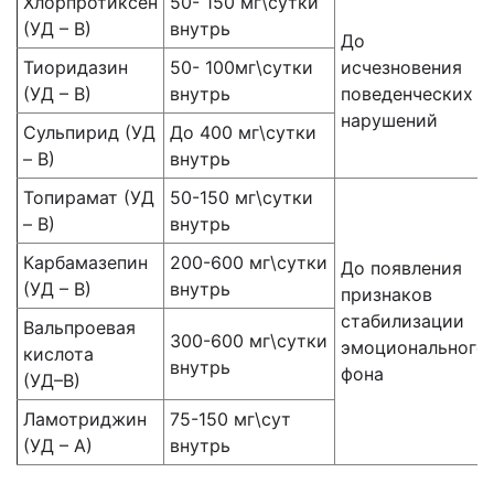
Хлорпротиксен
50- 150 мг\сутки
(УД – В)
внутрь
До
Тиоридазин
50- 100мг\сутки
исчезновения
(УД – В)
внутрь
поведенческих
нарушений
Сульпирид (УД
До 400 мг\сутки
– В)
внутрь
Топирамат (УД
50-150 мг\сутки
– В)
внутрь
Карбамазепин
200-600 мг\сутки
До появления
(УД – В)
внутрь
признаков
стабилизации
Вальпроевая
300-600 мг\сутки
эмоционального
кислота
внутрь
фона
(УД–В)
Ламотриджин
75-150 мг\сут
(УД – А)
внутрь