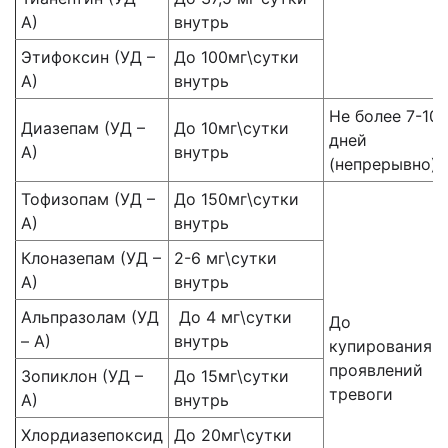
А)
внутрь
Этифоксин (УД –
До 100мг\сутки
А)
внутрь
Не более 7-10
Диазепам (УД –
До 10мг\сутки
дней
А)
внутрь
(непрерывно)
Тофизопам (УД –
До 150мг\сутки
А)
внутрь
Клоназепам (УД –
2-6 мг\сутки
А)
внутрь
Альпразолам (УД
До 4 мг\сутки
До
– А)
внутрь
купирования
проявлений
Зопиклон (УД –
До 15мг\сутки
тревоги
А)
внутрь
Хлордиазепоксид
До 20мг\сутки