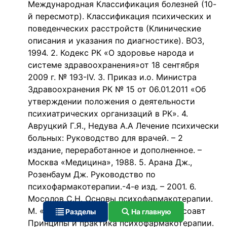
Международная Классификация болезней (10-
й пересмотр). Классификация психических и
поведенческих расстройств (Клинические
описания и указания по диагностике). ВОЗ,
1994. 2. Кодекс РК «О здоровье народа и
системе здравоохранения»от 18 сентября
2009 г. № 193-IV. 3. Приказ и.о. Министра
Здравоохранения РК № 15 от 06.01.2011 «Об
утверждении положения о деятельности
психиатрических организаций в РК». 4.
Авруцкий Г.Я., Недува А.А Лечение психически
больных: Руководство для врачей. – 2
издание, переработанное и дополненное. –
Москва «Медицина», 1988. 5. Арана Дж.,
Розенбаум Дж. Руководство по
психофармакотерапии.-4-е изд. – 2001. 6.
Мосолов С.Н. Основы психофармакотерапии.
М. «Восток» 1996г- 288 с. 7. Яничак и соавт
Разделы
На главную
Принципы и практика психофармакотерапии.