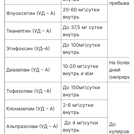
пребыван
20-60 мг\сутки
Флуоксетин (УД – А)
внутрь
До 37,5 мг сутки
Тианептин (УД – А)
внутрь
До 100мг\сутки
Этифоксин (УД–А)
внутрь
Не более 
10-20 мг\сутки
Диазепам (УД – А)
дней
внутрь и в\м
(непрерыв
До 150мг\сутки
Тофизопам (УД –А)
внутрь
2-6 мг\сутки
Клоназепам (УД – А)
внутрь
До 4 мг\сутки
До
Альпразолам (УД – А)
внутрь
купирова