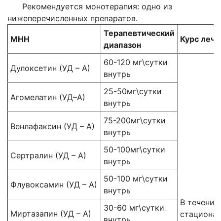
Рекомендуется монотерапия: одно из
нижеперечисленных препаратов.
Терапевтический
МНН
Курс лече
диапазон
60-120 мг\сутки
Дулоксетин (УД – А)
внутрь
25-50мг\сутки
Агомелатин (УД–А)
внутрь
75-200мг\сутки
Венлафаксин (УД – А)
внутрь
50-100мг\сутки
Сертралин (УД – А)
внутрь
50-100 мг\сутки
Флувоксамин (УД – А)
внутрь
В течение
30-60 мг\сутки
Миртазапин (УД – А)
стациона
внутрь