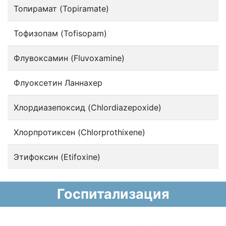
Топирамат (Topiramate)
Тофизопам (Tofisopam)
Флувоксамин (Fluvoxamine)
Флуоксетин Ланнахер
Хлордиазепоксид (Chlordiazepoxide)
Хлорпротиксен (Chlorprothixene)
Этифоксин (Etifoxine)
Госпитализация