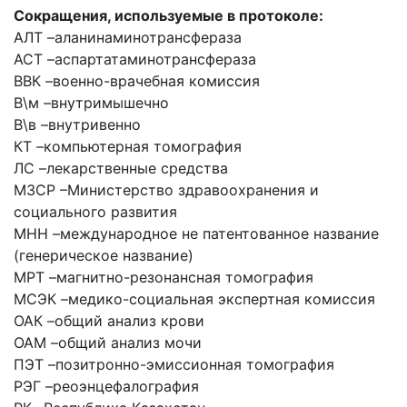
Сокращения, используемые в протоколе:
АЛТ –
аланинаминотрансфераза
АСТ –
аспартатаминотрансфераза
ВВК –
военно-врачебная комиссия
В\м –
внутримышечно
В\в –
внутривенно
КТ –
компьютерная томография
ЛС –
лекарственные средства
МЗСР –
Министерство здравоохранения и
социального развития
МНН –
международное не патентованное название
(генерическое название)
МРТ –
магнитно-резонансная томография
МСЭК –
медико-социальная экспертная комиссия
ОАК –
общий анализ крови
ОАМ –
общий анализ мочи
ПЭТ –
позитронно-эмиссионная томография
РЭГ –
реоэнцефалография