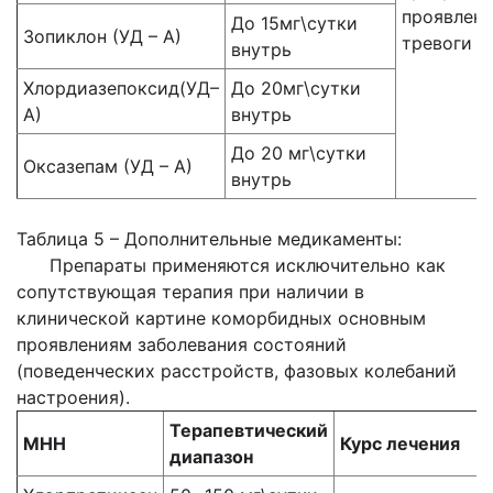
проявлен
До 15мг\сутки
Зопиклон (УД – А)
тревоги
внутрь
Хлордиазепоксид(УД–
До 20мг\сутки
А)
внутрь
До 20 мг\сутки
Оксазепам (УД – А)
внутрь
Таблица 5 – Дополнительные медикаменты:
Препараты применяются исключительно как
сопутствующая терапия при наличии в
клинической картине коморбидных основным
проявлениям заболевания состояний
(поведенческих расстройств, фазовых колебаний
настроения).
Терапевтический
МНН
Курс лечения
диапазон