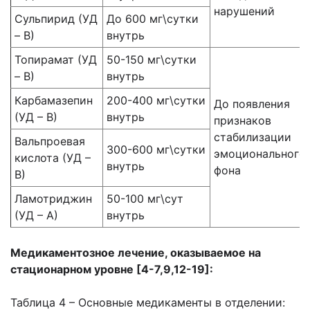
нарушений
Сульпирид (УД
До 600 мг\сутки
– В)
внутрь
Топирамат (УД
50-150 мг\сутки
– В)
внутрь
Карбамазепин
200-400 мг\сутки
До появления
(УД – В)
внутрь
признаков
стабилизации
Вальпроевая
300-600 мг\сутки
эмоционального
кислота (УД –
внутрь
фона
В)
Ламотриджин
50-100 мг\сут
(УД – А)
внутрь
Медикаментозное лечение, оказываемое на
стационарном уровне [4-7,9,12-19]:
Таблица 4 – Основные медикаменты в отделении: