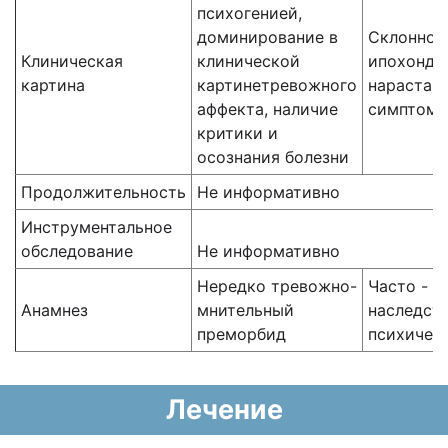
психогенией,
доминирование в
Склоннос
Клиническая
клинической
ипохондр
картина
картинетревожного
нарастан
аффекта, наличие
симптома
критики и
осознания болезни
Продолжительность
Не информативно
Инструментальное
обследование
Не информативно
Нередко тревожно-
Часто - о
Анамнез
мнительный
наследст
преморбид
психичес
Лечение