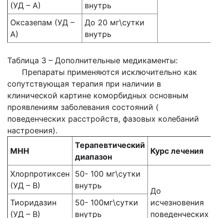
(УД – А)
внутрь
Оксазепам (УД –
До 20 мг\сутки
А)
внутрь
Таблица 3 – Дополнительные медикаменты:
Препараты применяются исключительно как
сопутствующая терапия при наличии в
клинической картине коморбидных основным
проявлениям заболевания состояний (
поведенческих расстройств, фазовых колебаний
настроения).
Терапевтический
МНН
Курс лечения
диапазон
Хлорпротиксен
50- 100 мг\сутки
(УД – В)
внутрь
До
Тиоридазин
50- 100мг\сутки
исчезновения
(УД – В)
внутрь
поведенческих