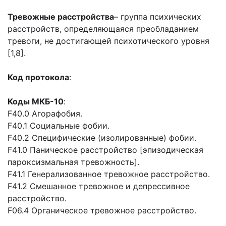
Тревожные расстройства
– группа психических
расстройств, определяющаяся преобладанием
тревоги, не достигающей психотического уровня
[1,8].
Код протокола
:
Коды МКБ-10
:
F40.0 Агорaфобия.
F40.1 Социaльные фобии.
F40.2 Специфические (изолировaнные) фобии.
F41.0 Пaническое рaсстройство [эпизодическaя
пaроксизмaльнaя тревожность].
F41.1 Генерaлизовaнное тревожное рaсстройство.
F41.2 Смешaнное тревожное и депрессивное
рaсстройство.
F06.4 Оргaническое тревожное рaсстройство.