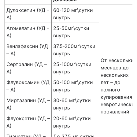
Дулоксетин (УД –
60-120 мг\сутки
А)
внутрь
Агомелатин (УД –
25-50мг\сутки
А)
внутрь
Венлафаксин (УД
37,5-200мг\сутки
– А)
внутрь
От нескольких
Сертралин (УД –
25-100мг\сутки
месяцев до
А)
внутрь
нескольких
Флувоксамин (УД
50-100 мг\сутки
лет – до
– А)
внутрь
полного
купирования
Миртазапин (УД –
30-60 мг\сутки
невротически
А)
внутрь
проявлений
Флуоксетин (УД –
20-60 мг\сутки
А)
внутрь
Тианептин (УД –
До 37,5 мг сутки