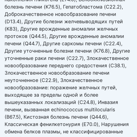
болезнь печени (K76.5), Гепатобластома (C22.2),
Доброкачественное новообразование печени
(D13.4), Другие болезни желчевыводящих путей
(K83), Другие врожденные аномалии желчных
протоков (Q44.5), Другие врожденные аномалии
печени (Q44.7), Другие саркомы печени (C22.4),
Другие уточненные болезни печени (K76.8), Другие
уточненные раки печени (C22.7), Злокачественное
новообразование переднего средостения (C38.1),
Злокачественное новообразование печени
неуточненное (C22.9), Злокачественное
новообразование: поражение желчных путей,
выходящее за пределы одной и более
вышеуказанных локализаций (C24.8), Инвазия
печени, вызванная echinococcus multilocularis
(B67.5), Кистозная болезнь печени (Q44.6),
Классическая фенилкетонурия (E70.0), Нарушения
обмена белков плазмы, не классифицированные