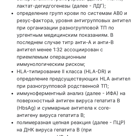
лактат-дегидгогенезы (далее - ЛДГ);
определение групп крови по системам АВ0 и
резус-фактора, уровня антигрупповых антител
при организации разногрупповой ТП по
ургентным медицинским показаниям. В
последнем случае титр анти-А и анти-В
антител менее 1:32 ассоциирован с
приемлемым операционным
иммунологическим риском;
HLA-типирование II класса (HLA-DR) и
определение предсуществующих HLA антител
при разногрупповой родственной ТП;
иммуноферментный анализ (далее - ИФА) на
поверхностный антиген вируса гепатита В
(HbsAg) и суммарные антитела к core-
антигену вируса гепатита В;
полимеразная цепная реакция (далее - ПЦР)
на ДНК вируса гепатита В (при