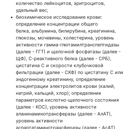
количество лейкоцитов, эритроцитов,
удельный вес;
биохимическое исследование крови:
определение концентрации общего
белка, альбумина, билирубина, креатинина,
глюкозы, мочевины, холестерина, уровень
активности гамма-глютамилтранспептидазы
(далее - ГГТ) и щелочной фосфатазы (далее -
ЩФ), С-реактивного белка (далее - СРБ),
цистатина С и скорости клубочковой
фильтрации (далее - СКФ) по цистатину С или
эндогенному креатинину, определение
концентрации электролитов крови (калий,
натрий, кальций, хлор); определение
параметров кислотно-щелочного состояния
(далее - КОС), уровень активности
аланинаминотрансферазы (далее - АлАТ),
уровень активности
аспартатаминотрансферазы (далее - АсАТ),