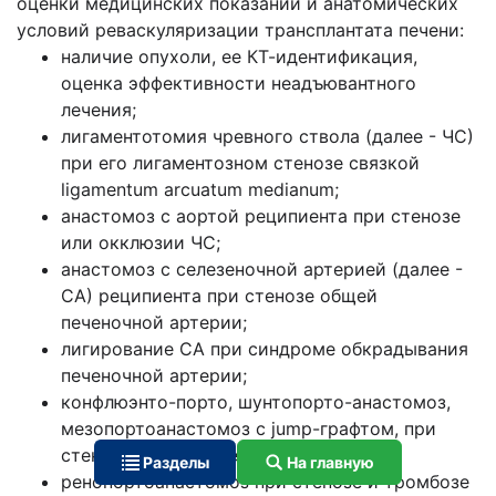
оценки медицинских показаний и анатомических
условий реваскуляризации трансплантата печени:
наличие опухоли, ее КТ-идентификация,
оценка эффективности неадъювантного
лечения;
лигаментотомия чревного ствола (далее - ЧС)
при его лигаментозном стенозе связкой
ligamentum arcuatum medianum;
анастомоз с аортой реципиента при стенозе
или окклюзии ЧС;
анастомоз с селезеночной артерией (далее -
СА) реципиента при стенозе общей
печеночной артерии;
лигирование СА при синдроме обкрадывания
печеночной артерии;
конфлюэнто-порто, шунтопорто-анастомоз,
мезопортоанастомоз с jump-графтом, при
стенозе и тромбозе ВВ;
Разделы
На главную
ренопортоанастомоз при стенозе и тромбозе