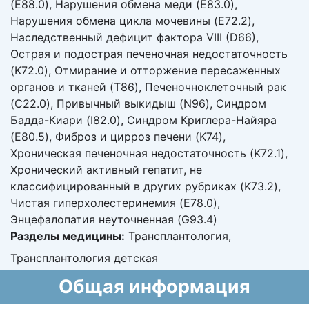
(E88.0), Нарушения обмена меди (E83.0),
Нарушения обмена цикла мочевины (E72.2),
Наследственный дефицит фактора VIII (D66),
Острая и подострая печеночная недостаточность
(K72.0), Отмирание и отторжение пересаженных
органов и тканей (T86), Печеночноклеточный рак
(C22.0), Привычный выкидыш (N96), Синдром
Бадда-Киари (I82.0), Синдром Криглера-Найяра
(E80.5), Фиброз и цирроз печени (K74),
Хроническая печеночная недостаточность (K72.1),
Хронический активный гепатит, не
классифицированный в других рубриках (K73.2),
Чистая гиперхолестеринемия (E78.0),
Энцефалопатия неуточненная (G93.4)
Разделы медицины:
Трансплантология,
Трансплантология детская
Общая информация