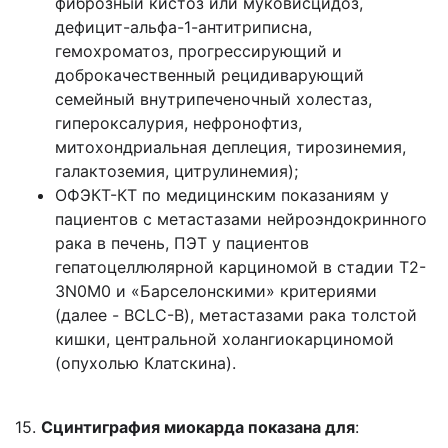
фиброзный кистоз или муковисцидоз,
дефицит-альфа-1-антитриписна,
гемохроматоз, прогрессирующий и
доброкачественный рецидиварующий
семейный внутрипеченочный холестаз,
гипероксалурия, нефронофтиз,
митохондриальная деплеция, тирозинемия,
галактоземия, цитрулинемия);
ОФЭКТ-КТ по медицинским показаниям у
пациентов с метастазами нейроэндокринного
рака в печень, ПЭТ у пациентов
гепатоцеллюлярной карциномой в стадии T2-
3N0M0 и «Барселонскими» критериями
(далее - BCLC-B), метастазами рака толстой
кишки, центральной холангиокарциномой
(опухолью Клатскина).
15.
Сцинтиграфия миокарда показана для
: