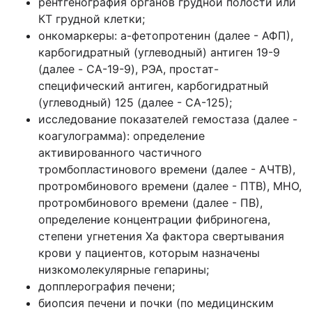
рентгенография органов грудной полости или
КТ грудной клетки;
онкомаркеры: а-фетопротенин (далее - АФП),
карбогидратный (углеводный) антиген 19-9
(далее - CA-19-9), РЭА, простат-
специфический антиген, карбогидратный
(углеводный) 125 (далее - СА-125);
исследование показателей гемостаза (далее -
коагулограмма): определение
активированного частичного
тромбопластинового времени (далее - АЧТВ),
протромбинового времени (далее - ПТВ), МНО,
протромбинового времени (далее - ПВ),
определение концентрации фибриногена,
степени угнетения Xa фактора свертывания
крови у пациентов, которым назначены
низкомолекулярные гепарины;
допплерография печени;
биопсия печени и почки (по медицинским