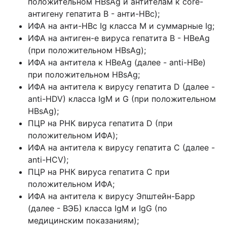
положительном HBsAg и антителам к core-
антигену гепатита В - анти-HBc);
ИФА на анти-HBc Ig класса M и суммарные Ig;
ИФА на антиген-е вируса гепатита В - HBeAg
(при положительном HBsAg);
ИФА на антитела к HBeAg (далее - anti-HBe)
при положительном HBsAg;
ИФА на антитела к вирусу гепатита D (далее -
anti-HDV) класса IgM и G (при положительном
HBsAg);
ПЦР на РНК вируса гепатита D (при
положительном ИФА);
ИФА на антитела к вирусу гепатита C (далее -
anti-HCV);
ПЦР на РНК вируса гепатита С при
положительном ИФА;
ИФА на антитела к вирусу Эпштейн-Барр
(далее - ВЭБ) класса IgM и IgG (по
медицинским показаниям);