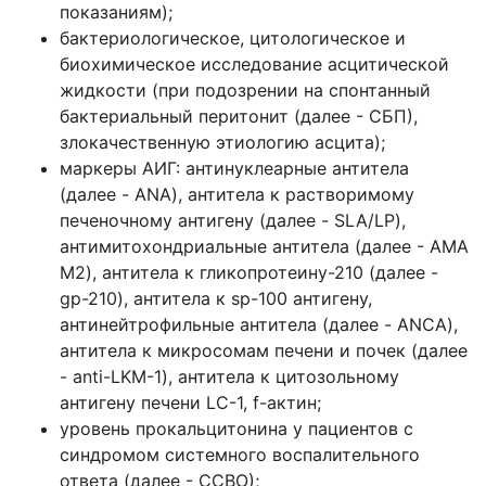
показаниям);
бактериологическое, цитологическое и
биохимическое исследование асцитической
жидкости (при подозрении на спонтанный
бактериальный перитонит (далее - СБП),
злокачественную этиологию асцита);
маркеры АИГ: антинуклеарные антитела
(далее - ANA), антитела к растворимому
печеночному антигену (далее - SLA/LP),
антимитохондриальные антитела (далее - АМА
M2), антитела к гликопротеину-210 (далее -
gp-210), антитела к sp-100 антигену,
антинейтрофильные антитела (далее - ANCA),
антитела к микросомам печени и почек (далее
- anti-LKM-1), антитела к цитозольному
антигену печени LC-1, f-актин;
уровень прокальцитонина у пациентов с
синдромом системного воспалительного
ответа (далее - ССВО);