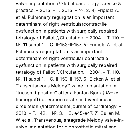
valve implantation //Global cardiology science &
practice. – 2015. – Т. 2015. – №. 2. 4) Frigiola A.
et al. Pulmonary regurgitation is an important
determinant of right ventricularcontractile
dysfunction in patients with surgically repaired
tetralogy of Fallot //Circulation. – 2004. – Т. 110. –
№. 11 suppl 1. – С. II-153-II-157. 5) Frigiola A. et al.
Pulmonary regurgitation is an important
determinant of right ventricular contractile
dysfunction in patients with surgically repaired
tetralogy of Fallot //Circulation. – 2004. – Т. 110. –
№. 11 suppl 1. – С. II-153-II-157. 6) Eicken A. et al.
Transcutaneous Melody™ valve implantation in
“tricuspid position” after a Fontan Björk (RA–RV
homograft) operation results in biventricular
circulation //International journal of cardiology. –
2010. – Т. 142. – №. 3. – С. e45-e47. 7) Cullen M.
W. et al. Transvenous, antegrade Melody valve-in-
valve implantation for bioprosthetic mitral and