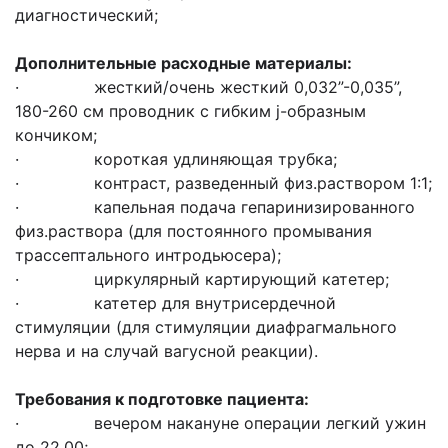
диагностический;
Дополнительные расходные материалы:
· жесткий/очень жесткий 0,032”-0,035”,
180-260 см проводник с гибким j-образным
кончиком;
· короткая удлиняющая трубка;
· контраст, разведенный физ.раствором 1:1;
· капельная подача гепаринизированного
физ.раствора (для постоянного промывания
трассептального интродьюсера);
· циркулярный картирующий катетер;
· катетер для внутрисердечной
стимуляции (для стимуляции диафрагмального
нерва и на случай вагусной реакции).
Требования к подготовке пациента:
· вечером накануне операции легкий ужин
до 22.00;