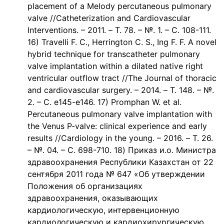
placement of a Melody percutaneous pulmonary
valve //Catheterization and Cardiovascular
Interventions. – 2011. – Т. 78. – №. 1. – С. 108-111.
16) Travelli F. C., Herrington C. S., Ing F. F. A novel
hybrid technique for transcatheter pulmonary
valve implantation within a dilated native right
ventricular outflow tract //The Journal of thoracic
and cardiovascular surgery. – 2014. – Т. 148. – №.
2. – С. e145-e146. 17) Promphan W. et al.
Percutaneous pulmonary valve implantation with
the Venus P-valve: clinical experience and early
results //Cardiology in the young. – 2016. – Т. 26.
– №. 04. – С. 698-710. 18) Приказ и.о. Министра
здравоохранения Республики Казахстан от 22
сентября 2011 года № 647 «Об утверждении
Положения об организациях
здравоохранения, оказывающих
кардиологическую, интервенционную
кардиологическую и кардиохирургическую