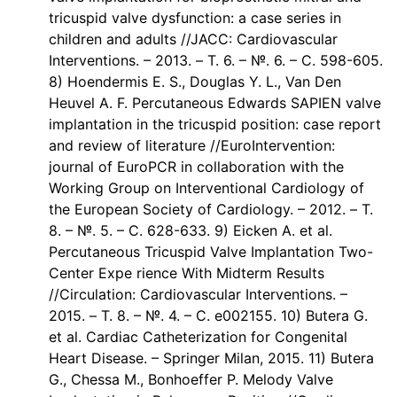
tricuspid valve dysfunction: a case series in
children and adults //JACC: Cardiovascular
Interventions. – 2013. – Т. 6. – №. 6. – С. 598-605.
8) Hoendermis E. S., Douglas Y. L., Van Den
Heuvel A. F. Percutaneous Edwards SAPIEN valve
implantation in the tricuspid position: case report
and review of literature //EuroIntervention:
journal of EuroPCR in collaboration with the
Working Group on Interventional Cardiology of
the European Society of Cardiology. – 2012. – Т.
8. – №. 5. – С. 628-633. 9) Eicken A. et al.
Percutaneous Tricuspid Valve Implantation Two-
Center Expe rience With Midterm Results
//Circulation: Cardiovascular Interventions. –
2015. – Т. 8. – №. 4. – С. e002155. 10) Butera G.
et al. Cardiac Catheterization for Congenital
Heart Disease. – Springer Milan, 2015. 11) Butera
G., Chessa M., Bonhoeffer P. Melody Valve