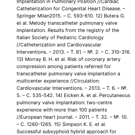
Implantation in Pulmonary Position //Cardiac
Catheterization for Congenital Heart Disease. –
Springer Milan2015. – С. 593-610. 12) Butera G.
et al. Melody transcatheter pulmonary valve
implantation. Results from the registry of the
Italian Society of Pediatric Cardiology
//Catheterization and Cardiovascular
Interventions. – 2013. – Т. 81. – №. 2. – С. 310-316.
13) Morray B. H. et al. Risk of coronary artery
compression among patients referred for
transcatheter pulmonary valve implantation a
multicenter experience //Circulation:
Cardiovascular Interventions. – 2013. – Т. 6. – №.
5. – С. 535-542. 14) Eicken A. et al. Percutaneous
pulmonary valve implantation: two-centre
experience with more than 100 patients
//European heart journal. – 2011. – Т. 32. – №. 10.
– С. 1260-1265. 15) Simpson K. E. et al.
Successful subxyphoid hybrid approach for