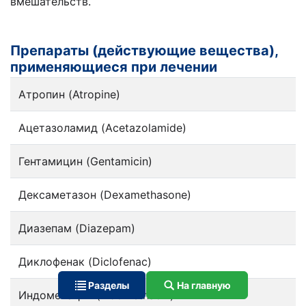
вмешательств.
Препараты (действующие вещества),
применяющиеся при лечении
Атропин (Atropine)
Ацетазоламид (Acetazolamide)
Гентамицин (Gentamicin)
Дексаметазон (Dexamethasone)
Диазепам (Diazepam)
Диклофенак (Diclofenac)
Разделы
На главную
Индометацин (Indomethacin)