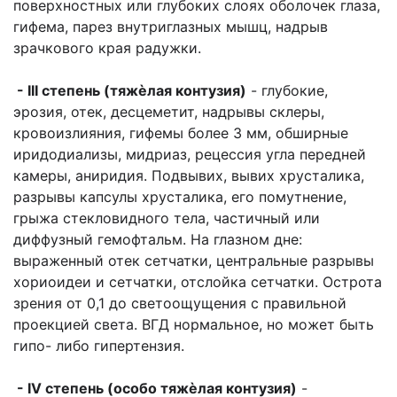
поверхностных или глубоких слоях оболочек глаза,
гифема, парез внутриглазных мышц, надрыв
зрачкового края радужки.
- III степень (тяжѐлая контузия)
- глубокие,
эрозия, отек, десцеметит, надрывы склеры,
кровоизлияния, гифемы более 3 мм, обширные
иридодиализы, мидриаз, рецессия угла передней
камеры, аниридия. Подвывих, вывих хрусталика,
разрывы капсулы хрусталика, его помутнение,
грыжа стекловидного тела, частичный или
диффузный гемофтальм. На глазном дне:
выраженный отек сетчатки, центральные разрывы
хориоидеи и сетчатки, отслойка сетчатки. Острота
зрения от 0,1 до светоощущения с правильной
проекцией света. ВГД нормальное, но может быть
гипо- либо гипертензия.
- IV степень (особо тяжѐлая контузия)
-