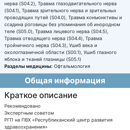
нерва (S04.2), Травма глазодвигательного нерва
(S04.1), Травма зрительного нерва и зрительных
проводящих путей (S04.0), Травма конъюнктивы и
ссадина роговицы без упоминания об инородном
теле (S05.0), Травма лицевого нерва (S04.5),
Травма отводящего нерва (S04.4), Травма
тройничного нерва (S04.3), Ушиб века и
окологлазничной области (S00.1), Ушиб глазного
яблока и тканей глазницы (S05.1)
Разделы медицины:
Офтальмология
Общая информация
Краткое описание
Рекомендовано
Экспертным советом
РГП на ПВХ «Республиканский центр развития
здравоохранения»