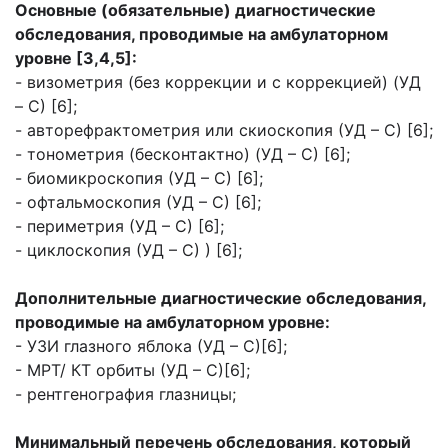
Основные (обязательные) диагностические
обследования, проводимые на амбулаторном
уровне [3,4,5]:
- визометрия (без коррекции и с коррекцией) (УД
– С) [6];
- авторефрактометрия или скиоскопия (УД – С) [6];
- тонометрия (бесконтактно) (УД – С) [6];
- биомикроскопия (УД – С) [6];
- офтальмоскопия (УД – С) [6];
- периметрия (УД – С) [6];
- циклоскопия (УД – С) ) [6];
Дополнительные диагностические обследования,
проводимые на амбулаторном уровне:
- УЗИ глазного яблока (УД – С)[6];
- МРТ/ КТ орбиты (УД – С)[6];
- рентгенография глазницы;
Минимальный перечень обследования, который