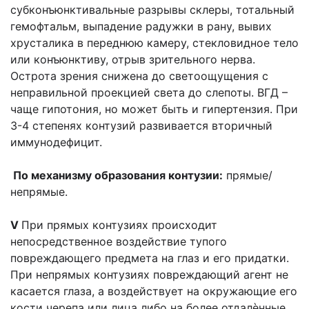
субконъюнктивальные разрывы склеры, тотальный
гемофтальм, выпадение радужки в рану, вывих
хрусталика в переднюю камеру, стекловидное тело
или конъюнктиву, отрыв зрительного нерва.
Острота зрения снижена до светоощущения с
неправильной проекцией света до слепоты. ВГД –
чаще гипотония, но может быть и гипертензия. При
3-4 степенях контузий развивается вторичный
иммунодефицит.
По механизму образования контузии:
прямые/
непрямые.
V
При прямых контузиях происходит
непосредственное воздействие тупого
повреждающего предмета на глаз и его придатки.
При непрямых контузиях повреждающий агент не
касается глаза, а воздействует на окружающие его
кости черепа или лица либо на более отдалѐнные