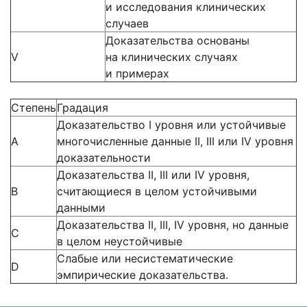
и исследования клинических
случаев
Доказательства основаны
V
на клинических случаях
и примерах
Степень
Градация
Доказательство I уровня или устойчивые
А
многочисленные данные II, III или IV уровня
доказательности
Доказательства II, III или IV уровня,
B
считающиеся в целом устойчивыми
данными
Доказательства II, III, IV уровня, но данные
C
в целом неустойчивые
Слабые или несистематические
D
эмпирические доказательства.