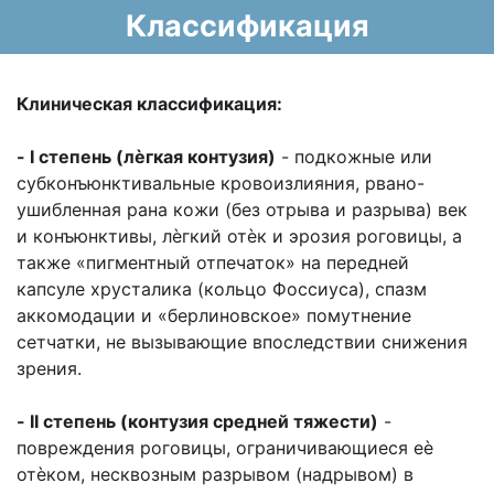
Классификация
Клиническая классификация:
- I степень (лѐгкая контузия)
- подкожные или
субконъюнктивальные кровоизлияния, рвано-
ушибленная рана кожи (без отрыва и разрыва) век
и конъюнктивы, лѐгкий отѐк и эрозия роговицы, а
также «пигментный отпечаток» на передней
капсуле хрусталика (кольцо Фоссиуса), спазм
аккомодации и «берлиновское» помутнение
сетчатки, не вызывающие впоследствии снижения
зрения.
- II степень (контузия средней тяжести)
-
повреждения роговицы, ограничивающиеся еѐ
отѐком, несквозным разрывом (надрывом) в