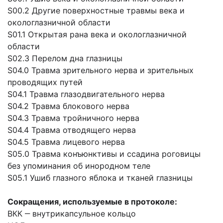
S00.2 Другие поверхностные травмы века и
окологлазничной области
S01.1 Открытая рана века и окологлазничной
области
S02.3 Перелом дна глазницы
S04.0 Травма зрительного нерва и зрительных
проводящих путей
S04.1 Травма глазодвигательного нерва
S04.2 Травма блокового нерва
S04.3 Травма тройничного нерва
S04.4 Травма отводящего нерва
S04.5 Травма лицевого нерва
S05.0 Травма конъюнктивы и ссадина роговицы
без упоминания об инородном теле
S05.1 Ушиб глазного яблока и тканей глазницы
Сокращения, используемые в протоколе:
ВКК ‒ внутрикапсульное кольцо