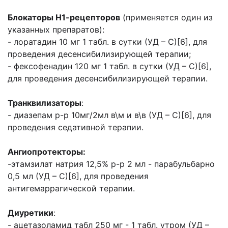
Блокаторы Н1-рецепторов
(применяется один из
указанных препаратов):
- лоратадин 10 мг 1 табл. в сутки (УД – С)[6], для
проведения десенсибилизирующей терапии;
- фексофенадин 120 мг 1 табл. в сутки (УД – С)[6],
для проведения десенсибилизирующей терапии.
Транквилизаторы
:
- диазепам р-р 10мг/2мл в\м и в\в (УД – С)[6], для
проведения седативной терапии.
Ангиопротекторы:
-этамзилат натрия 12,5% р-р 2 мл - парабульбарно
0,5 мл (УД – С)[6], для проведения
антигемаррагической терапии.
Диуретики
:
- ацетазоламид табл 250 мг - 1 табл. утром (УД –