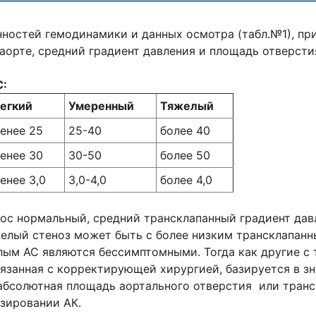
ностей гемодинамики и данных осмотра (табл.№1), пр
аорте, средний градиент давления и площадь отверсти
С:
егкий
Умеренный
Тяжелый
енее 25
25-40
более 40
енее 30
30-50
более 50
енее 3,0
3,0-4,0
более 4,0
ос нормальный, средний трансклапанный градиент давл
елый стеноз может быть с более низким трансклапан
лым АС являются бессимптомными. Тогда как другие с
вязанная с корректирующей хирургией, базируется в з
абсолютная площадь аортального отверстия или транс
езировании АК.