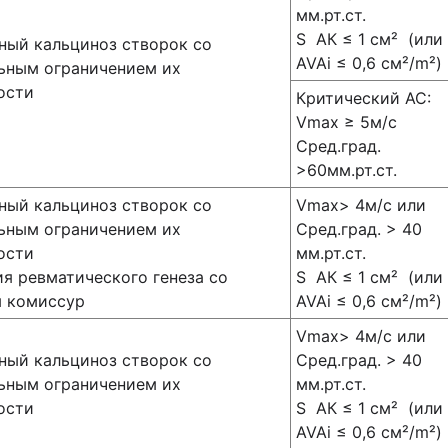
мм.рт.ст.
S АК ≤ 1 см² (или
ый кальциноз створок со
AVAi ≤ 0,6 см²/m²)
ьным ограничением их
ости
Критический АС:
Vmax ≥ 5м/с
Сред.град.
>60мм.рт.ст.
ый кальциноз створок со
Vmax> 4м/с или
ьным ограничением их
Сред.град. > 40
ости
мм.рт.ст.
я ревматического генеза со
S АК ≤ 1 см² (или
м комиссур
AVAi ≤ 0,6 см²/m²)
Vmax> 4м/с или
ый кальциноз створок со
Сред.град. > 40
ьным ограничением их
мм.рт.ст.
ости
S АК ≤ 1 см² (или
AVAi ≤ 0,6 см²/m²)