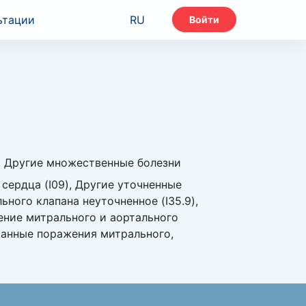
ьтации
RU
Войти
), Другие множественные болезни
 сердца (I09), Другие уточненные
ного клапана неуточненное (I35.9),
жение митрального и аортального
етанные поражения митрального,