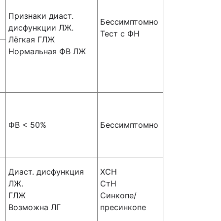
Признаки диаст.
Бессимптомно
дисфункции ЛЖ.
Тест с ФН
Лёгкая ГЛЖ
Нормальная ФВ ЛЖ
ФВ < 50%
Бессимптомно
Диаст. дисфункция
ХСН
ЛЖ.
СтН
ГЛЖ
Синкопе/
Возможна ЛГ
пресинкопе