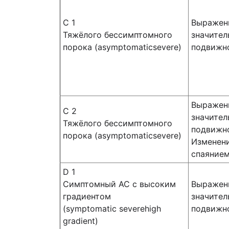
С 1
Выраженн
Тяжёлого бессимптомного
значител
порока (asymptomaticsevere)
подвижн
Выраженн
С 2
значител
Тяжёлого бессимптомного
подвижн
порока (asymptomaticsevere)
Изменени
спаяние
D 1
Симптомный АС с высоким
Выраженн
градиентом
значител
(symptomatic severehigh
подвижн
gradient)