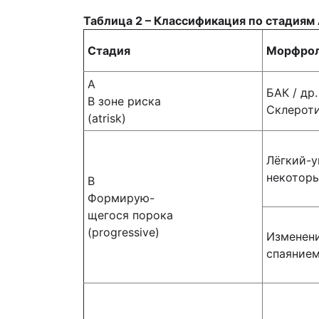
Таблица 2 – Классификация по стадиям
Стадия
Морфрол
А
БАК / др
В зоне риска
Склероти
(atrisk)
Лёгкий-у
некотор
В
Формирую-
щегося порока
(progressive)
Изменени
спаяние