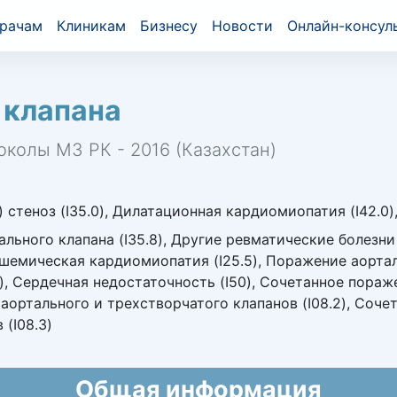
рачам
Клиникам
Бизнесу
Новости
Онлайн-консул
 клапана
околы МЗ РК - 2016 (Казахстан)
стеноз (I35.0), Дилатационная кардиомиопатия (I42.0
ального клапана (I35.8), Другие ревматические болезни
Ишемическая кардиомиопатия (I25.5), Поражение аорталь
), Сердечная недостаточность (I50), Сочетанное пора
 аортального и трехстворчатого клапанов (I08.2), Соч
(I08.3)
Общая информация