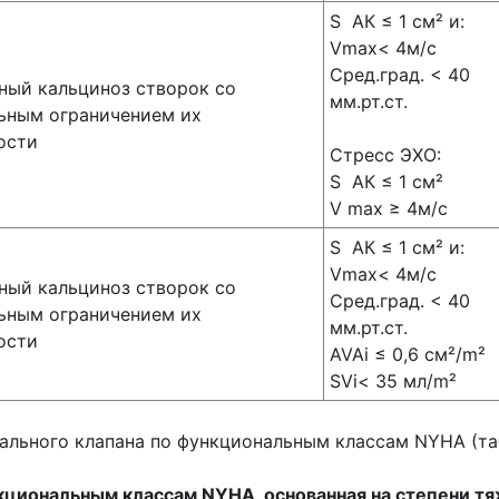
S АК ≤ 1 см² и:
Vmax< 4м/с
Сред.град. < 40
ый кальциноз створок со
мм.рт.ст.
ьным ограничением их
ости
Стресс ЭХО:
S АК ≤ 1 см²
V max ≥ 4м/с
S АК ≤ 1 см² и:
Vmax< 4м/с
ый кальциноз створок со
Сред.град. < 40
ьным ограничением их
мм.рт.ст.
ости
AVAi ≤ 0,6 см²/m²
SVi< 35 мл/m²
ального клапана по функциональным классам NYHA (таб
кциональным классам
NYHA
, основанная на степени 