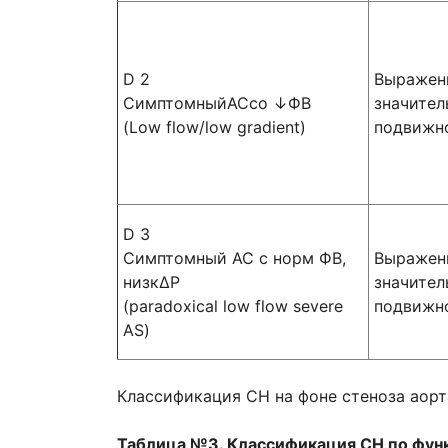
D 2
Выраженн
СимптомныйАСсо ↓ФВ
значител
(Low flow/low gradient)
подвижн
D 3
Симптомный АС с норм ФВ,
Выраженн
низкΔР
значител
(paradoxical low flow severe
подвижн
AS)
Классификация СН на фоне стеноза аорт
Таблица №3.
Классификация СН по фун