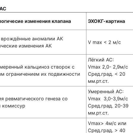
 АС
огичесие изменения клапана
ЭХОКГ-картина
. врождённые аномалии АК
V max < 2 м/с
ческие изменения АК
Лёгкий АС:
меренный кальциноз створок с
Vmax 2,0- 2,9м/с
ым ограничением их подвижности
Сред.град. < 20
мм.рт.ст.
Умеренный АС:
я ревматического генеза со
Vmax 3,0-3,9м/с
м комиссур
Сред.град. 20-39
мм.рт.ст.
Vmax> 4м/с или
Сред.град. > 40