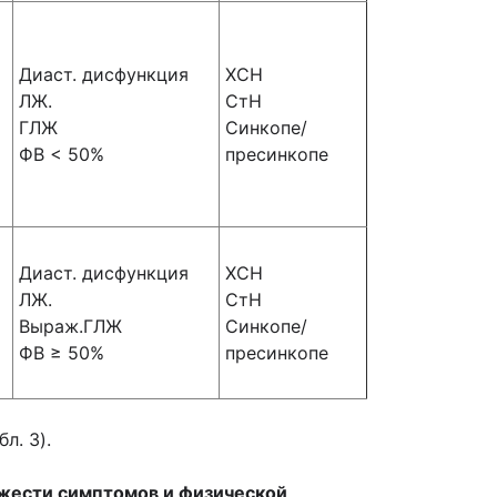
Диаст. дисфункция
ХСН
ЛЖ.
СтН
ГЛЖ
Синкопе/
ФВ < 50%
пресинкопе
Диаст. дисфункция
ХСН
ЛЖ.
СтН
Выраж.ГЛЖ
Синкопе/
ФВ ≥ 50%
пресинкопе
л. 3).
тяжести симптомов и физической