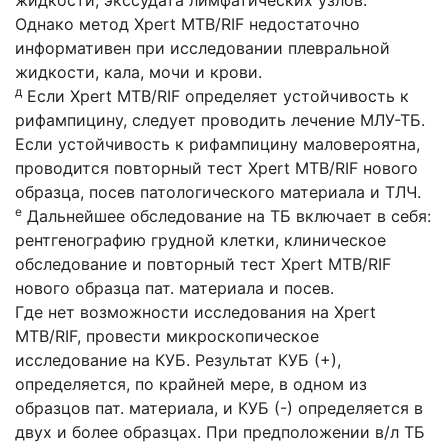
жидкости, экссудата лимфатических узлов.
Однако метод Xpert MTB/RIF недостаточно
информативен при исследовании плевральной
жидкости, кала, мочи и крови.
д
Если Xpert MTB/RIF определяет устойчивость к
рифампицину, следует проводить лечение МЛУ-ТБ.
Если устойчивость к рифампицину маловероятна,
проводится повторный тест Xpert MTB/RIF нового
образца, посев патологического материала и ТЛЧ.
е
Дальнейшее обследование на ТБ включает в себя:
рентгенографию грудной клетки, клиническое
обследование и повторный тест Xpert MTB/RIF
нового образца пат. материала и посев.
Где нет возможности исследования на Xpert
MTB/RIF, провести микроскопическое
исследование на КУБ. Результат КУБ (+),
определяется, по крайней мере, в одном из
образцов пат. материала, и КУБ (-) определяется в
двух и более образцах. При предположении в/л ТБ