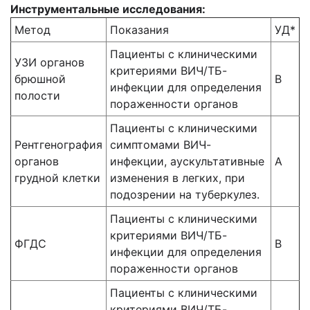
Инструментальные исследования:
Метод
Показания
УД*
Пациенты с клиническими
УЗИ органов
критериями ВИЧ/ТБ-
брюшной
В
инфекции для определения
полости
пораженности органов
Пациенты с клиническими
Рентгенография
симптомами ВИЧ-
органов
инфекции, аускультативные
А
грудной клетки
изменения в легких, при
подозрении на туберкулез.
Пациенты с клиническими
критериями ВИЧ/ТБ-
ФГДС
В
инфекции для определения
пораженности органов
Пациенты с клиническими
критериями ВИЧ/ТБ-