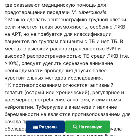
где оказывают медицинскую помощь для
предотвращения передачи
M. tuberculosis
.
б
Можно сделать рентгенографию грудной клетки
если имеется такая возможность, особенно ЛЖВ
на АРТ, но не требуется для классификации
пациентов по группам пациенты с ТБ и нет ТБ. В
местах с высокой распространенностью ВИЧ и
высокой распространенностью ТБ среди ЛЖВ (т.е.
>10%), следует уделить серьезное внимание
необходимости проведения других более
чувствительных методов исследования.
в
К противопоказаниям относятся: активный
гепатит (острый или хронический), регулярное и
чрезмерное потребление алкоголя, и симптомы
нейропатии. Туберкулез в анамнезе и наличие
беременности не являются противопоказанием для
начала профилактического лечения. Хотя
Разделы
На главную
обследование на ЛТБИ не требуется для начала