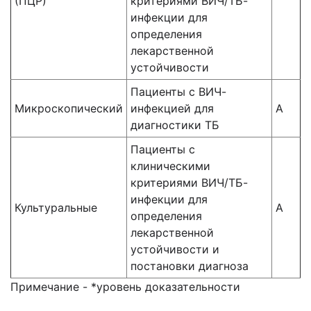
(ПЦР)
критериями ВИЧ/ТБ-
инфекции для
определения
лекарственной
устойчивости
Пациенты с ВИЧ-
Микроскопический
инфекцией для
А
диагностики ТБ
Пациенты с
клиническими
критериями ВИЧ/ТБ-
инфекции для
Культуральные
А
определения
лекарственной
устойчивости и
постановки диагноза
Примечание - *уровень доказательности