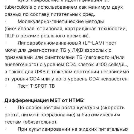
tuberculosis с использованием как минимум двух
разных по составу питательных сред.
· Молекулярно-генетические методы
(биочиповая, стриповая, картриджная технологии,
ПЦР в режиме реального времени).
· Липоарабинноманнановый (LF-LAM) тест
мочи для диагностики ТБ у ЛЖВ взрослых с
признаками или симптомами ТБ (легочного и/или
внелегочного) с уровнем CD4 клеток ≤100 cells/μL.,
а также для ЛЖВ в тяжелом состоянии независимо
от уровня CD4 или у кого уровень CD4 неизвестен.
· Тест T-SPOT TB
Дифференциация МБТ от НТМБ:
· По особенностям роста культуры (скорость
роста, пигментообразование) и биохимическим
тестам (обязательно).
· При культивировании на жидких питательных