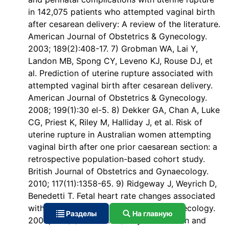
in 142,075 patients who attempted vaginal birth
after cesarean delivery: A review of the literature.
American Journal of Obstetrics & Gynecology.
2003; 189(2):408-17. 7) Grobman WA, Lai Y,
Landon MB, Spong CY, Leveno KJ, Rouse DJ, et
al. Prediction of uterine rupture associated with
attempted vaginal birth after cesarean delivery.
American Journal of Obstetrics & Gynecology.
2008; 199(1):30 el-5. 8) Dekker GA, Chan A, Luke
CG, Priest K, Riley M, Halliday J, et al. Risk of
uterine rupture in Australian women attempting
vaginal birth after one prior caesarean section: a
retrospective population-based cohort study.
British Journal of Obstetrics and Gynaecology.
2010; 117(11):1358-65. 9) Ridgeway J, Weyrich D,
Benedetti T. Fetal heart rate changes associated
with uterine rupture. Obstetrics and gynecology.
Разделы
На главную
2004; 103(3):506-12. 10) Royal Australian and