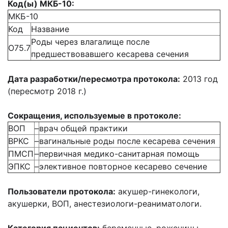
Код(ы) МКБ-10:
МКБ-10
Код
Название
Роды через влагалище после
О75.7
предшествовавшего кесарева сечения
Дата разработки/пересмотра протокола:
2013 год
(пересмотр 2018 г.)
Сокращения, используемые в протоколе:
ВОП
–
врач общей практики
ВРКС
–
вагинальные роды после кесарева сечения
ПМСП
–
первичная медико-санитарная помощь
ЭПКС
–
элективное повторное кесарево сечение
Пользователи протокола:
акушер-гинекологи,
акушерки, ВОП, анестезиологи-реаниматологи.