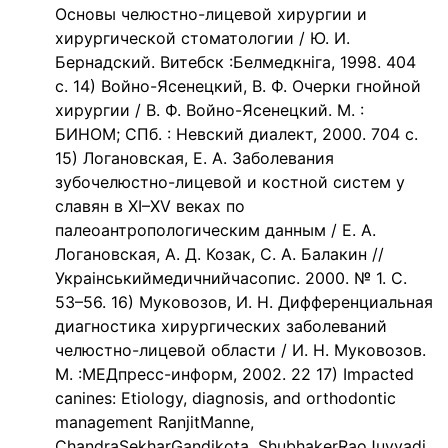
Основы челюстно-лицевой хирургии и
хирургической стоматологии / Ю. И.
Бернадский. Витебск :Белмедкнiга, 1998. 404
с. 14) Войно-Ясенецкий, В. Ф. Очерки гнойной
хирургии / В. Ф. Войно-Ясенецкий. М. :
БИНОМ; СПб. : Невский диалект, 2000. 704 с.
15) Логановская, Е. А. Заболевания
зубочелюстно-лицевой и костной систем у
славян в ХI–XV веках по
палеоантропологическим данным / Е. А.
Логановская, А. Д. Козак, С. А. Балакин //
Украiнськиймедичнийчасопис. 2000. № 1. С.
53–56. 16) Муковозов, И. Н. Дифференциальная
диагностика хирургических заболеваний
челюстно-лицевой области / И. Н. Муковозов.
М. :МЕДпресс-информ, 2002. 22 17) Impacted
canines: Etiology, diagnosis, and orthodontic
management RanjitManne,
ChandraSekharGandikota, ShubhakerRaoJuvvadi,