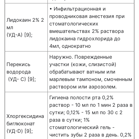
• Инфильтрационная и
проводниковая анестезия при
Лидокаин 2% 2
стоматологических
мл
вмешательствах 2% раствора
(УД-А) [9];
лидокаина гидрохлорида до
4мл, однократно
Наружно. Поврежденные
Перекись
участки (кожи, слизистой)
водорода
обрабатывают ватным или
(УД- С) [9];
марлевым тампоном, смоченным
раствором или аэрозолем.
Гигиена полости рта 0,2%
раствор - 10 мл по 1 мин 2 раза в
сутки; 0,12% - 15 мл по 30 с 2
Хлоргексидина
раза в сутки; 1%
биглюконат
стоматологический гель -
(УД-D) [9];
чистить зубы 2 раза в день. 0,2%