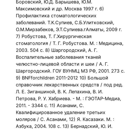
Боровский, Ю.Д. Барышева, Ю.М.
Максимовский и др. Москва 1997 г. 6)
Профилактика стоматологических
заболеваний. Т.К.Супиев, С.Б.Улитковский,
О.М.Мирзабеков, Э.Т.Супиева.гАлматы, 2009 г.
7) Робустова, Т. Г.Хирургическая
стоматология / Т. Г. Робустова. М. : Медицина,
2003. 504 с. 8) Шаргородский, А. Г.
Воспалительные заболевания тканей
челюстно-лицевой области и шеи / А. Г.
Шаргородский. ГОУ ВУНМЦ МЗ РФ, 2001. 273 с.
9) BNFforchildren 2011-2012 10) Большой
справочник лекарственных средств / под ред.
Л. Е. Зиганшиной, В. К. Лепахина, В. И.
Петрова, Р. У. Хабриева. - М. : ГЭОТАР-Медиа,
2011. - 3344 с. 11) Асанами, С.
Квалифицированное удаление третьих
моляров / С. Асанами, 12) Я. Касазаки. М. :
Азбука, 2004. 108 с. 13) Бернадский, Ю. И.