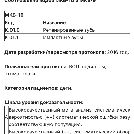
Соотношение кодов МКБ-10 и МКБ-9
МКБ-10
Код
Название
К.01.0
Ретенированные зубы
K 01.1
Импактные зубы
Дата разработки/пересмотра протокола:
2016 год.
Пользователи
протокола:
ВОП, педиатры,
стоматологи.
Категория пациентов
: дети
.
Шкала уровня доказательности
:
Высококачественный мета-анализ, систематический
А
вероятностью (++) систематической ошибки резул
соответствующую популяцию.
Высококачественный (++) систематический обзор 